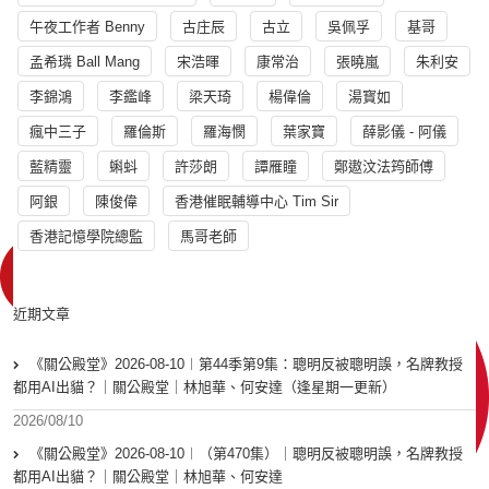
午夜工作者 Benny
古庄辰
古立
吳佩孚
基哥
孟希璘 Ball Mang
宋浩暉
康常治
張曉嵐
朱利安
李錦鴻
李鑑峰
梁天琦
楊偉倫
湯寳如
瘋中三子
羅倫斯
羅海憫
葉家寶
薛影儀 - 阿儀
藍精靈
蝌蚪
許莎朗
譚雁瞳
鄭遨汶法筠師傅
阿銀
陳俊偉
香港催眠輔導中心 Tim Sir
香港記憶學院總監
馬哥老師
近期文章
《關公殿堂》2026-08-10︱第44季第9集：聰明反被聰明誤，名牌教授
都用AI出貓？｜關公殿堂｜林旭華、何安達（逢星期一更新）
2026/08/10
《關公殿堂》2026-08-10︱（第470集）｜聰明反被聰明誤，名牌教授
都用AI出貓？｜關公殿堂｜林旭華、何安達