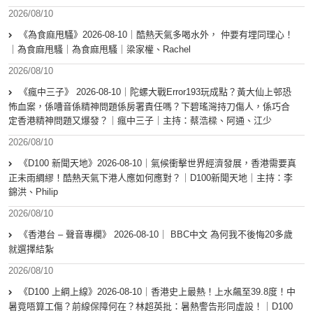
2026/08/10
《為食麻甩騷》2026-08-10｜酷熱天氣多喝水外， 仲要有埋同理心！
｜為食麻甩騷｜為食麻甩騷｜梁家權、Rachel
2026/08/10
《瘋中三子》 2026-08-10｜陀螺大戰Error193玩成點？黃大仙上邨恐
怖血案，係嘈音係精神問題係房署責任嗎？下碧瑤灣持刀傷人，係巧合
定香港精神問題又爆發？｜瘋中三子｜主持：蔡浩樑、阿通、江少
2026/08/10
《D100 新聞天地》2026-08-10｜氣候衝擊世界經濟發展，香港需要真
正未雨綢繆！酷熱天氣下港人應如何應對？｜D100新聞天地｜主持：李
錦洪、Philip
2026/08/10
《香港台 – 聲音專欄》 2026-08-10｜ BBC中文 為何我不後悔20多歲
就選擇結紮
2026/08/10
《D100 上綱上線》2026-08-10｜香港史上最熱！上水飆至39.8度！中
暑竟唔算工傷？前線保障何在？林超英批：暑熱警告形同虛設！｜D100