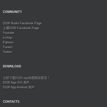
COMMUNITY
D100 Radio Facebook Page
上環D100 Facebook Page
Youtube
e-shop
Patreon
TuneIn
Twitter
DOWNLOAD
立即下載D100 app收聽精采節目！
D100 App iOS 用戶
D100 App Android 用戶
CONTACTS