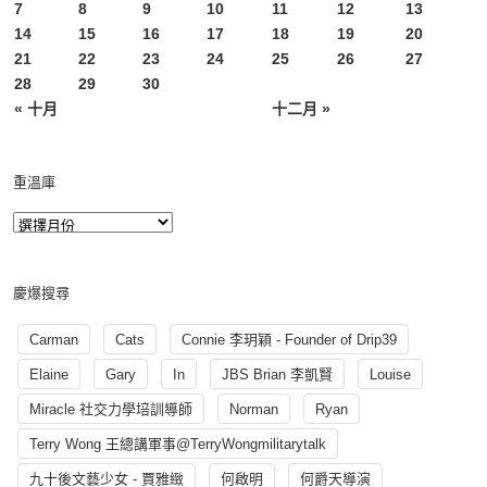
7
8
9
10
11
12
13
14
15
16
17
18
19
20
21
22
23
24
25
26
27
28
29
30
« 十月
十二月 »
重溫庫
慶爆搜尋
Carman
Cats
Connie 李玥穎 - Founder of Drip39
Elaine
Gary
In
JBS Brian 李凱賢
Louise
Miracle 社交力學培訓導師
Norman
Ryan
Terry Wong 王總講軍事@TerryWongmilitarytalk
九十後文藝少女 - 賈雅緻
何啟明
何爵天導演