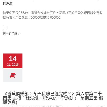
條評論
如果你不是PBS台、香港台或網台訂戶，請用以下帳戶登入便可以免費收
聽收看。戶口號碼：000000密碼：000000
[...]
進一步了解
14
11, 2016
《香蕉俱樂部：冬天係咪已經完咗？》第六季第二十
四集 主持：杜浚斌、肥SAM、李逸朗 (一星期五集 假
期休息)