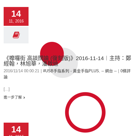
14
11, 2016
《嚤囉街 高談闊論 (復刻版)》2016-11-14︱主持：鄭
經翰，林旭華，潘啟迪
2016/11/14 00:00:21
|
#USB手指系列 - 黃金手指PLUS
,
-- 網台 --
|
0條評
論
[...]
進一步了解
14