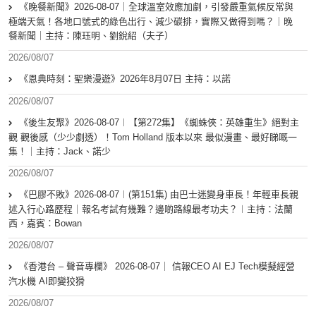
《晚餐新聞》2026-08-07｜全球溫室效應加劇，引發嚴重氣候反常與
極端天氣！各地口號式的綠色出行、減少碳排，實際又做得到嗎？｜晚
餐新聞｜主持：陳珏明、劉銳紹（夫子）
2026/08/07
《恩典時刻：聖樂漫遊》2026年8月07日 主持：以諾
2026/08/07
《後生友聚》2026-08-07︱【第272集】《蜘蛛俠：英雄重生》絕對主
觀 觀後感（少少劇透）！Tom Holland 版本以來 最似漫畫、最好睇嘅一
集！｜主持：Jack、諾少
2026/08/07
《巴膠不敗》2026-08-07︱(第151集) 由巴士迷變身車長！年輕車長親
述入行心路歷程｜報名考試有幾難？邊啲路線最考功夫？︱主持：法蘭
西，嘉賓︰Bowan
2026/08/07
《香港台 – 聲音專欄》 2026-08-07｜ 信報CEO AI EJ Tech模擬經營
汽水機 AI即變狡猾
2026/08/07