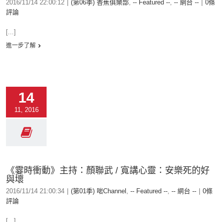
2016/11/14 22:00:12
|
(第06季) 香蕉俱樂部
,
-- Featured --
,
-- 網台 --
|
0條
評論
[...]
進一步了解
14
11, 2016
《霎時衝動》主持：顏聯武 / 寬講心靈：安樂死的好
與壞
2016/11/14 21:00:34
|
(第01季) 啱Channel
,
-- Featured --
,
-- 網台 --
|
0條
評論
[...]