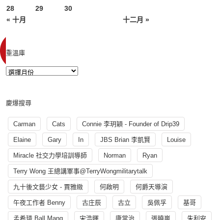
28
29
30
« 十月
十二月 »
重溫庫
慶爆搜尋
Carman
Cats
Connie 李玥穎 - Founder of Drip39
Elaine
Gary
In
JBS Brian 李凱賢
Louise
Miracle 社交力學培訓導師
Norman
Ryan
Terry Wong 王總講軍事@TerryWongmilitarytalk
九十後文藝少女 - 賈雅緻
何啟明
何爵天導演
午夜工作者 Benny
古庄辰
古立
吳佩孚
基哥
孟希璘 Ball Mang
宋浩暉
康常治
張曉嵐
朱利安