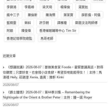
李錦鴻
李鑑峰
梁天琦
楊偉倫
湯寳如
瘋中三子
羅倫斯
羅海憫
葉家寶
薛影儀 - 阿儀
藍精靈
蝌蚪
許莎朗
譚雁瞳
鄭遨汶法筠師傅
阿銀
陳俊偉
香港催眠輔導中心 Tim Sir
香港記憶學院總監
馬哥老師
近期文章
《想講就講》2026-08-07｜要做美食家 Foodie，最緊要講真話，對得
住觀眾；只要好食，也會撐小店食肆，希望佢哋能捱得住！｜主持：馬
溱禧 Heily, 莊韻澄 Xenia, 嘉賓：雅軒 Kinki
2026/08/07
《爵士鍾情》2026-08-07︱第44季10集 – Remembering the
Nightingale of the Orient & Brother Peter︱主持：鍾一諾 Roger
2026/08/07