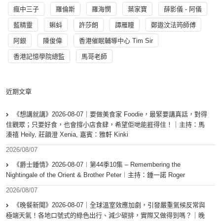
瘋中三子
羅倫斯
羅海憫
葉家寶
薛影儀 - 阿儀
藍精靈
蝌蚪
許莎朗
譚雁瞳
鄭遨汶法筠師傅
阿銀
陳俊偉
香港催眠輔導中心 Tim Sir
香港記憶學院總監
馬哥老師
近期文章
《想講就講》2026-08-07｜要做美食家 Foodie，最緊要講真話，對得
住觀眾；只要好食，也會撐小店食肆，希望佢哋能捱得住！｜主持：馬
溱禧 Heily, 莊韻澄 Xenia, 嘉賓：雅軒 Kinki
2026/08/07
《爵士鍾情》2026-08-07︱第44季10集 – Remembering the
Nightingale of the Orient & Brother Peter︱主持：鍾一諾 Roger
2026/08/07
《晚餐新聞》2026-08-07｜全球溫室效應加劇，引發嚴重氣候反常與
極端天氣！各地口號式的綠色出行、減少碳排，實際又做得到嗎？｜晚