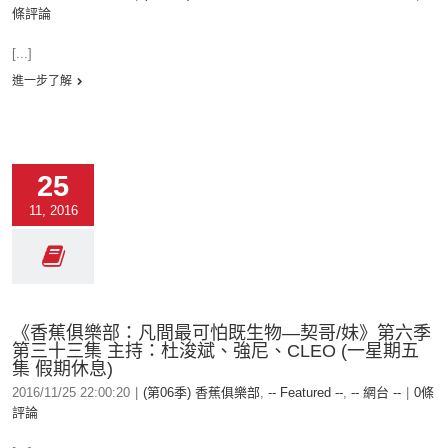
條評論
[...]
進一步了解
25
11, 2016
《香蕉俱樂部：凡間最可怕既生物—契哥/妹》第六季
第三十三集 主持：杜浚斌、強尼、CLEO (一星期五
集 假期休息)
2016/11/25 22:00:20
|
(第06季) 香蕉俱樂部
,
-- Featured --
,
-- 網台 --
|
0條
評論