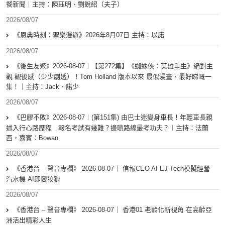
餐新聞｜主持：陳珏明、劉銳紹（夫子）
2026/08/07
《恩典時刻：聖樂漫遊》2026年8月07日 主持：以諾
2026/08/07
《後生友聚》2026-08-07︱【第272集】《蜘蛛俠：英雄重生》絕對主
觀 觀後感（少少劇透）！Tom Holland 版本以來 最似漫畫、最好睇嘅一
集！｜主持：Jack、諾少
2026/08/07
《巴膠不敗》2026-08-07︱(第151集) 由巴士迷變身車長！年輕車長親
述入行心路歷程｜報名考試有幾難？邊啲路線最考功夫？︱主持：法蘭
西，嘉賓︰Bowan
2026/08/07
《香港台 – 聲音專欄》 2026-08-07｜ 信報CEO AI EJ Tech模擬經營
汽水機 AI即變狡猾
2026/08/07
《香港台 – 聲音專欄》 2026-08-07｜ 香港01 老齡化新視角 在高齡亞
洲活出精彩人生