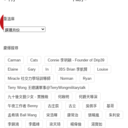
重溫庫
慶爆搜尋
Carman
Cats
Connie 李玥穎 - Founder of Drip39
Elaine
Gary
In
JBS Brian 李凱賢
Louise
Miracle 社交力學培訓導師
Norman
Ryan
Terry Wong 王總講軍事@TerryWongmilitarytalk
九十後文藝少女 - 賈雅緻
何啟明
何爵天導演
午夜工作者 Benny
古庄辰
古立
吳佩孚
基哥
孟希璘 Ball Mang
宋浩暉
康常治
張曉嵐
朱利安
李錦鴻
李鑑峰
梁天琦
楊偉倫
湯寳如