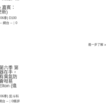
：
gie 嘉賓：
更新)
06季) D100
-- 網台 --
|
0
進一步了解
第六季 第
器在手，
有臭氣防
會咁易
ton (逢
第06季) 反斗科
 網台 --
|
0條評