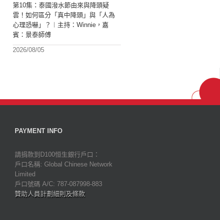
第10集：泰國潑水節由來與降頭疑
雲！如何區分「真中降頭」與「人為
心理恐嚇」？︱主持：Winnie，嘉
賓：景泰師傅
2026/08/05
PAYMENT INFO
請捐款到D100恒生銀行戶口：
戶口名稱: Global Chinese Network
Limited
戶口號碼 A/C: 787-087998-883
贊助人員計劃細則及條款