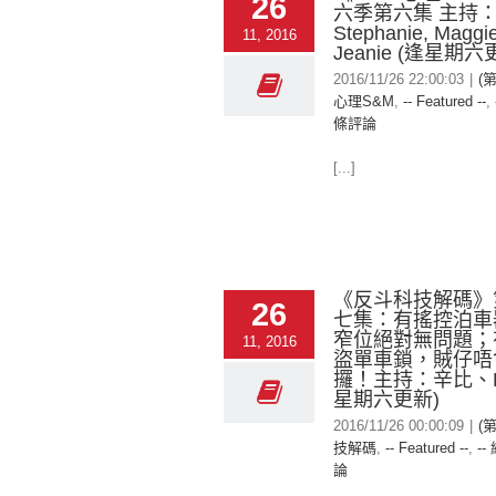
26
六季第六集 主持
Stephanie, Mag
11, 2016
Jeanie (逢星期六
2016/11/26 22:00:03
|
(第
心理S&M
,
-- Featured --
,
條評論
[...]
《反斗科技解碼》
26
七集：有搖控泊車
窄位絕對無問題；
11, 2016
盜單車鎖，賊仔唔
攞！主持：辛比、El
星期六更新)
2016/11/26 00:00:09
|
(
技解碼
,
-- Featured --
,
--
論