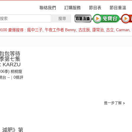
聯絡我們
訂購服務
節目表
節目重溫
D100 慶爆搜尋 :
瘋中三子
,
午夜工作者 Benny
,
古庄辰
,
康常治
,
古立
,
Carman
,
羅倫斯
包包等待
季第七集
 KARZU
第06季) 桐桐寵
 網台 --
|
0條評
進一步了解
M：減肥》第