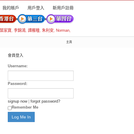
我的賬戶
用戶登入
新用戶註冊
葉家寶
,
李錦鴻
,
譚雁瞳
,
朱利安
,
Norman
,
主頁
會員登入
Username:
Password:
signup now
|
forgot password?
Remember Me