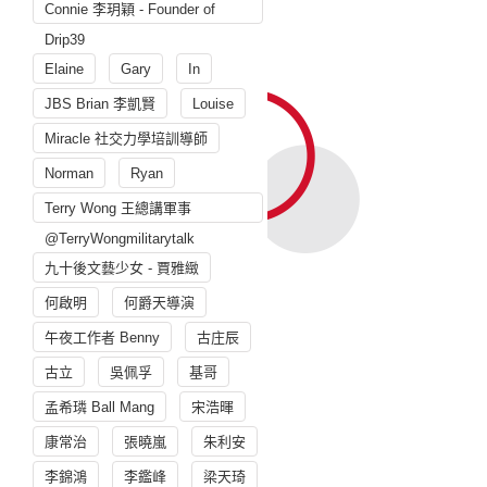
Connie 李玥穎 - Founder of
Drip39
Elaine
Gary
In
JBS Brian 李凱賢
Louise
Miracle 社交力學培訓導師
Norman
Ryan
Terry Wong 王總講軍事
@TerryWongmilitarytalk
九十後文藝少女 - 賈雅緻
何啟明
何爵天導演
午夜工作者 Benny
古庄辰
古立
吳佩孚
基哥
孟希璘 Ball Mang
宋浩暉
康常治
張曉嵐
朱利安
李錦鴻
李鑑峰
梁天琦