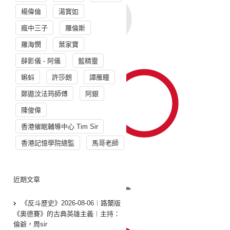
楊偉倫
湯寳如
瘋中三子
羅倫斯
羅海憫
葉家寶
薛影儀 - 阿儀
藍精靈
蝌蚪
許莎朗
譚雁瞳
鄭遨汶法筠師傅
阿銀
陳俊偉
香港催眠輔導中心 Tim Sir
香港記憶學院總監
馬哥老師
近期文章
《反斗歷史》2026-08-06︱路蘭版
《奧德賽》的古典英雄主義︱主持：
倫爺，周sir