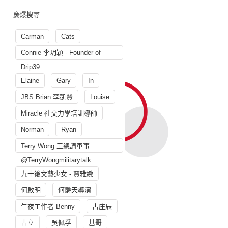
慶爆搜尋
Carman
Cats
Connie 李玥穎 - Founder of
Drip39
Elaine
Gary
In
JBS Brian 李凱賢
Louise
Miracle 社交力學培訓導師
Norman
Ryan
Terry Wong 王總講軍事
@TerryWongmilitarytalk
九十後文藝少女 - 賈雅緻
何啟明
何爵天導演
午夜工作者 Benny
古庄辰
古立
吳佩孚
基哥