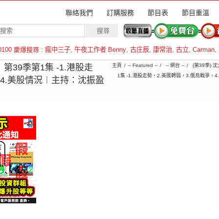
聯絡我們
訂購服務
節目表
節目重溫
D100 慶爆搜尋 :
瘋中三子
,
午夜工作者 Benny
,
古庄辰
,
康常治
,
古立
,
Carman
,
羅倫斯
︱第39季第1集 -1.港股走
主頁
-- Featured --
-- 網台 --
(第39季)
1集 -1.港股走勢，2.美匯轉弱，3.俄烏戰
，4.美股情況︱主持：沈振盈