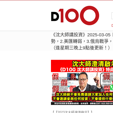
《沈大師講投資》2025-03-05
勢，2.美匯轉弱，3.俄烏戰爭
（逢星期三晚上9點後更新！）
【【2023沈大師澄清啟示】】