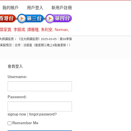
我的賬戶
用戶登入
新用戶註冊
葉家寶
,
李錦鴻
,
譚雁瞳
,
朱利安
,
Norman
,
 沈大師講投資
《沈大師講投資》2025-03-05︱第39季第
爭，4.美股情況︱主持：沈振盈（逢星期三晚上9點後更新！）
會員登入
Username:
Password:
|
signup now
forgot password?
Remember Me