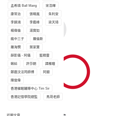
孟希璘 Ball Mang
宋浩暉
康常治
張曉嵐
朱利安
李錦鴻
李鑑峰
梁天琦
楊偉倫
湯寳如
瘋中三子
羅倫斯
羅海憫
葉家寶
薛影儀 - 阿儀
藍精靈
蝌蚪
許莎朗
譚雁瞳
鄭遨汶法筠師傅
阿銀
陳俊偉
香港催眠輔導中心 Tim Sir
香港記憶學院總監
馬哥老師
近期文章