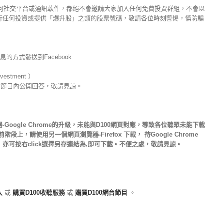
不論在任何社交平台或通訊軟件，都絕不會邀請大家加入任何免費投資群組，不會以
行任何投資或提供「爆升股」之類的股票號碼，敬請各位時刻警惕，慎防騙
的方式發送到Facebook
nvestment ）
於節目內公開回答，敬請見諒。
oogle Chrome的升級，未能與D100網頁對應，導致各位聽眾未能下載
上，請使用另一個網頁瀏覽器-Firefox 下載， 待Google Chrome
亦可按右click選擇另存連結為,即可下載。不便之處，敬請見諒。
入
或
購買D100收聽服務
或
購買D100網台節目
。