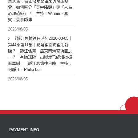
第10集：泰國潑水節由來與降頭疑
雲！如何區分「真中降頭」與「人為
心理恐嚇」？︱主持：Winnie，嘉
賓：景泰師傅
2026/08/05
《靜江思憶往日時》2026-08-05｜
第44季第11集｜點解東南海盃咁好
睇？丨靜江係第一屆東南海盃功臣之
一？丨有啲球隊一出嚟就已經知道攞
冠軍喇！丨靜江思憶往日時丨主持：
何靜江、Philip Lui
2026/08/05
PAYMENT INFO