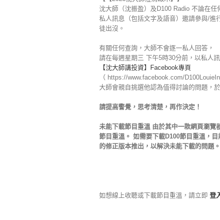
沈大師（沈振盈）及D100 Radio 
私人訊息（包括文字及語音）邀請參與/進
徒出沒。
有關任何查詢，大師不會逐一私人回答，
請在每週星期三 下午5時30分前，以私人訊息
【沈大師講投資】Facebook專頁
（ https://www.facebook.com/D100LouieI
大師會親自挑選他認為值得討論的問題，
請提高警覺，思考清楚，再作決定！
未能下載節目重溫 由於其中一款網頁瀏覽器-G
節目重溫。 如需要下載D100節目重溫，目前階段
的修正版本推出，以解決未能下載的問題。 
如想線上收聽或下載節目重溫，請立即
登