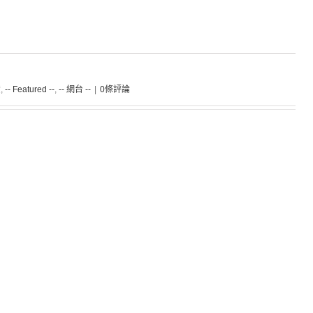
資
,
-- Featured --
,
-- 網台 --
|
0條評論