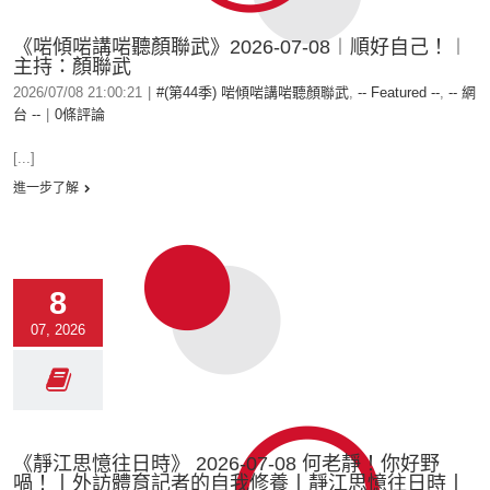
《啱傾啱講啱聽顏聯武》2026-07-08︱順好自己！︱
主持：顏聯武
2026/07/08 21:00:21
|
#(第44季) 啱傾啱講啱聽顏聯武
,
-- Featured --
,
-- 網
台 --
|
0條評論
[...]
進一步了解
8
07, 2026
《靜江思憶往日時》 2026-07-08 何老靜！你好野
喎！丨外訪體育記者的自我修養丨靜江思憶往日時丨