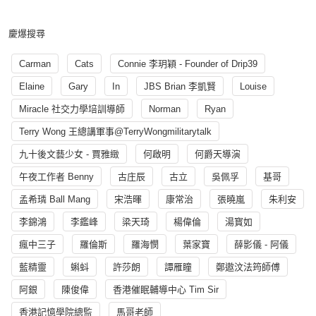
慶爆搜尋
Carman
Cats
Connie 李玥穎 - Founder of Drip39
Elaine
Gary
In
JBS Brian 李凱賢
Louise
Miracle 社交力學培訓導師
Norman
Ryan
Terry Wong 王總講軍事@TerryWongmilitarytalk
九十後文藝少女 - 賈雅緻
何啟明
何爵天導演
午夜工作者 Benny
古庄辰
古立
吳佩孚
基哥
孟希璘 Ball Mang
宋浩暉
康常治
張曉嵐
朱利安
李錦鴻
李鑑峰
梁天琦
楊偉倫
湯寳如
瘋中三子
羅倫斯
羅海憫
葉家寶
薛影儀 - 阿儀
藍精靈
蝌蚪
許莎朗
譚雁瞳
鄭遨汶法筠師傅
阿銀
陳俊偉
香港催眠輔導中心 Tim Sir
香港記憶學院總監
馬哥老師