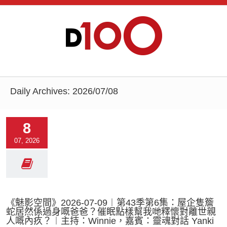
Daily Archives:
2026/07/08
8
07, 2026
《魅影空間》2026-07-09︱第43季第6集：屋企隻簷
蛇居然係過身嘅爸爸？催眠點樣幫我哋釋懷對離世親
人嘅內疚？︱主持：Winnie，嘉賓：靈魂對話 Yanki