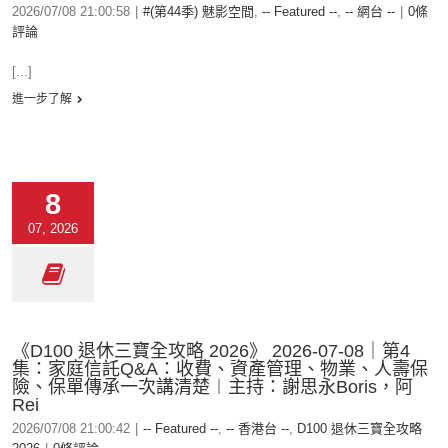
2026/07/08 21:00:58
|
#(第44季) 魅影空間
,
-- Featured --
,
-- 網台 --
|
0條
評論
[...]
進一步了解
8
07, 2026
《D100 退休三寶全攻略 2026》 2026-07-08｜第4
集：家庭信託Q&A：收費、資產管理、物業、人壽保
險、保單傳承一次講清楚︱主持：謝思永Boris，阿
Rei
2026/07/08 21:00:42
|
-- Featured --
,
-- 香港台 --
,
D100 退休三寶全攻略