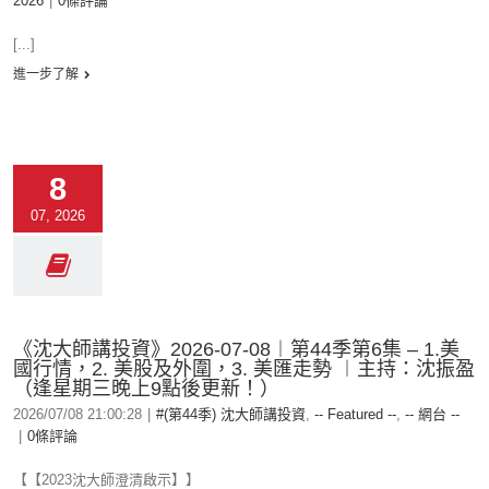
2026
|
0條評論
[...]
進一步了解
8
07, 2026
《沈大師講投資》2026-07-08︱第44季第6集 – 1.美
國行情，2. 美股及外圍，3. 美匯走勢 ︱主持：沈振盈
（逢星期三晚上9點後更新！）
2026/07/08 21:00:28
|
#(第44季) 沈大師講投資
,
-- Featured --
,
-- 網台 --
|
0條評論
【【2023沈大師澄清啟示】】