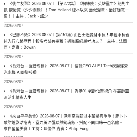
《後生友聚》2026-08-07︱【第272集】《蜘蛛俠：英雄重生》絕對主
觀 觀後感（少少劇透）！Tom Holland 版本以來 最似漫畫、最好睇嘅一
集！｜主持：Jack、諾少
2026/08/07
《巴膠不敗》2026-08-07︱(第151集) 由巴士迷變身車長！年輕車長親
述入行心路歷程｜報名考試有幾難？邊啲路線最考功夫？︱主持：法蘭
西，嘉賓︰Bowan
2026/08/07
《香港台 – 聲音專欄》 2026-08-07｜ 信報CEO AI EJ Tech模擬經營
汽水機 AI即變狡猾
2026/08/07
《香港台 – 聲音專欄》 2026-08-07｜ 香港01 老齡化新視角 在高齡亞
洲活出精彩人生
2026/08/07
《來自星星美食》2026-08-07︱深圳高端新派中菜驚喜重重！脆卜卜
酸甜燈影咕嚕肉，堂弄黃油蟹黯然銷魂飯，搭配不同口味干邑名釀。︱
來自星星美食︱主持：陳俊偉 嘉賓：Philip Fung