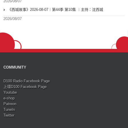
2026/08/07
《西城故事》2026-08-07︱第44季 第10集 ︱主持：沈西城
2026/08/07
COMMUNITY
D100 Radio Facebook Page
上環D100 Facebook Page
Youtube
e-shop
Patreon
TuneIn
Twitter