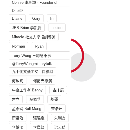
Connie 李玥穎 - Founder of
Drip39
Elaine
Gary
In
JBS Brian 李凱賢
Louise
Miracle 社交力學培訓導師
Norman
Ryan
Terry Wong 王總講軍事
@TerryWongmilitarytalk
九十後文藝少女 - 賈雅緻
何啟明
何爵天導演
午夜工作者 Benny
古庄辰
古立
吳佩孚
基哥
孟希璘 Ball Mang
宋浩暉
康常治
張曉嵐
朱利安
李錦鴻
李鑑峰
梁天琦