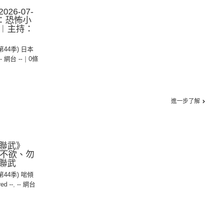
26-07-
集：恐怖小
︱主持：
(第44季) 日本
-- 網台 --
|
0條
進一步了解
聯武》
己所不欲、勿
聯武
(第44季) 啱傾
red --
,
-- 網台