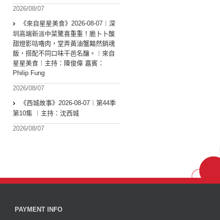
2026/08/07
《來自星星美食》2026-08-07︱深
圳高端新派中菜驚喜重重！脆卜卜酸
甜燈影咕嚕肉，堂弄黃油蟹黯然銷魂
飯，搭配不同口味干邑名釀。︱來自
星星美食︱主持：陳俊偉 嘉賓：
Philip Fung
2026/08/07
《西城故事》2026-08-07︱第44季
第10集 ︱主持：沈西城
2026/08/07
PAYMENT INFO