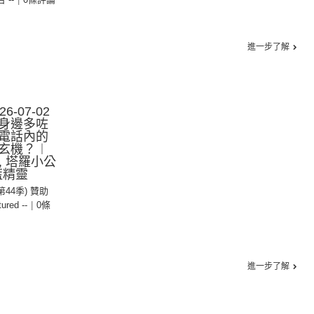
進一步了解
-07-02
身邊多咗
電話內的
玄機？︱
, 塔羅小公
, 藍精靈
(第44季) 贊助
tured --
|
0條
進一步了解