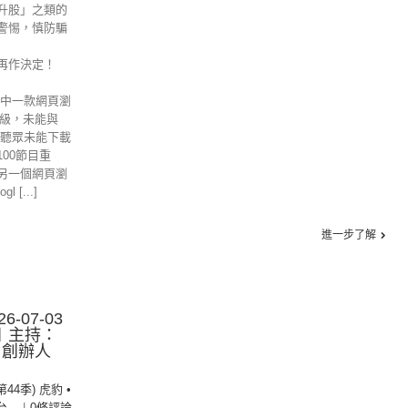
升股」之類的
警惕，慎防騙
再作決定！
其中一款網頁瀏
的升級，未能與
位聽眾未能下載
00節目重
另一個網頁瀏
 [...]
進一步了解
6-07-03
︱主持：
 創辦人
第44季) 虎豹 •
台 --
|
0條評論