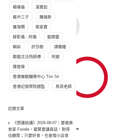
楊偉倫
湯寳如
瘋中三子
羅倫斯
羅海憫
葉家寶
薛影儀 - 阿儀
藍精靈
蝌蚪
許莎朗
譚雁瞳
鄭遨汶法筠師傅
阿銀
陳俊偉
香港催眠輔導中心 Tim Sir
香港記憶學院總監
馬哥老師
近期文章
《想講就講》2026-08-07｜要做美
食家 Foodie，最緊要講真話，對得
住觀眾；只要好食，也會撐小店食