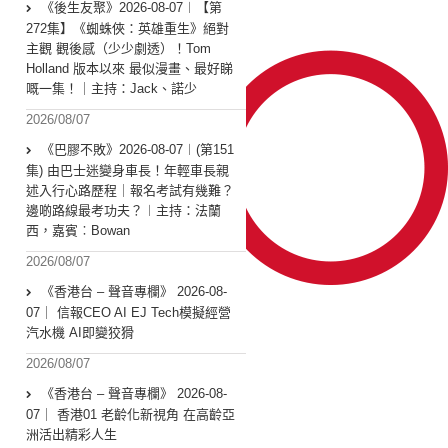
《後生友聚》2026-08-07︱【第
272集】《蜘蛛俠：英雄重生》絕對
主觀 觀後感（少少劇透）！Tom
Holland 版本以來 最似漫畫、最好睇
嘅一集！｜主持：Jack、諾少
2026/08/07
《巴膠不敗》2026-08-07︱(第151
集) 由巴士迷變身車長！年輕車長親
述入行心路歷程｜報名考試有幾難？
邊啲路線最考功夫？︱主持：法蘭
西，嘉賓︰Bowan
2026/08/07
《香港台 – 聲音專欄》 2026-08-
07｜ 信報CEO AI EJ Tech模擬經營
汽水機 AI即變狡猾
2026/08/07
《香港台 – 聲音專欄》 2026-08-
07｜ 香港01 老齡化新視角 在高齡亞
洲活出精彩人生