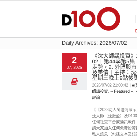
Daily Archives:
2026/07/02
《沈大師講投資》20
2
02︱第44季第5集 –
走勢，2. 外匯股市
07, 2026
及美債︱主持：沈
星期三晚上9點後
2026/07/02 21:00:42
|
#
師講投資
,
-- Featured --
,
評論
【【2023沈大師澄清啟
沈大師（沈振盈）及D100 
任何社交平台或通訊軟件
請大家加入任何免費投資
私人訊息（包括文字及語