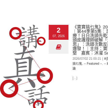
《寶寶搞乜鬼》2026
2
︱第44季第5集︰洗頭
療！日日洗頭先乾
07, 2026
頭皮護理師破解「
思」：洗錯次數反
爆發！︱主持：寶
堅 嘉賓：沐濯 Su
2026/07/02 21:00:21
|
#
搞乜鬼
,
-- Featured --
,
--
論
[...]