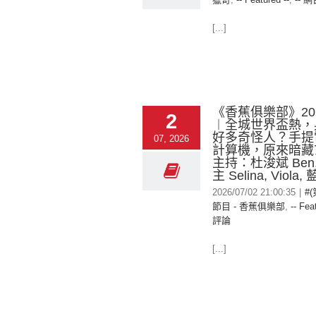
[...]
《香蕉俱樂部》2026
2
︱全城世界盃熱，
好多奇怪人？手提
07, 2026
計算機，原來暗藏
主持：杜浚斌 Ben
主 Selina, Viola
2026/07/02 21:00:35
|
#
節目 - 香蕉俱樂部
,
-- Fea
評論
[...]