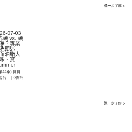
進一步了解
-07-03
 vs. 頭
淨？專業
洗頭迷
而油脂大
珠、寶
mmer
(第44季) 寶寶
 網台 --
|
0條評
進一步了解