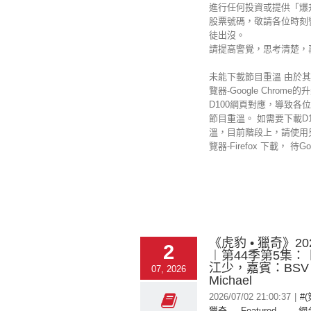
進行任何投資或提供「爆
股票號碼，敬請各位時刻
徒出沒。
請提高警覺，思考清楚，
未能下載節目重溫 由於
覽器-Google Chrome
D100網頁對應，導致各
節目重溫。 如需要下載D1
溫，目前階段上，請使用
覽器-Firefox 下載， 待Googl
《虎豹 • 獵奇》202
2
︱第44季第5集：
江少，嘉賓：BSV
07, 2026
Michael
2026/07/02 21:00:37
|
#(
獵奇
,
-- Featured --
,
-- 網