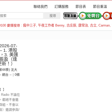
聯絡我們
訂購服務
節目表
節目重溫
D100 慶爆搜尋 :
瘋中三子
,
午夜工作者 Benny
,
古庄辰
,
康常治
,
古立
,
Carman
,
羅倫斯
26-07-
 1. 港股
，3. 美匯
振盈（逢
更新！）
(第44季) 沈大
-- 網台 --
|
0條
示】】
Radio 不論在
，都絕不會邀
群組，不會以
音）邀請參與/