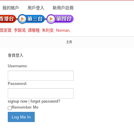
我的賬戶
用戶登入
新用戶註冊
葉家寶
,
李錦鴻
,
譚雁瞳
,
朱利安
,
Norman
,
主頁
會員登入
Username:
Password:
signup now
|
forgot password?
Remember Me