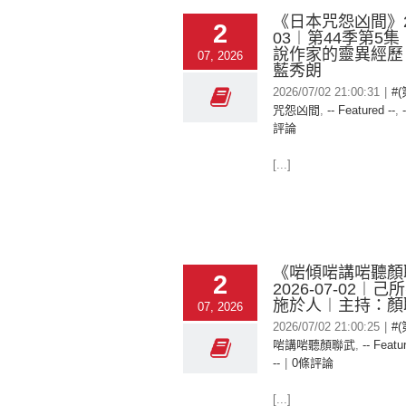
《日本咒怨凶間》20
2
03︱第44季第5
說作家的靈異經歷
07, 2026
藍秀朗
2026/07/02 21:00:31
|
#
咒怨凶間
,
-- Featured --
,
評論
[...]
《啱傾啱講啱聽顏
2
2026-07-02︱
施於人︱主持：顏
07, 2026
2026/07/02 21:00:25
|
#
啱講啱聽顏聯武
,
-- Featu
--
|
0條評論
[...]