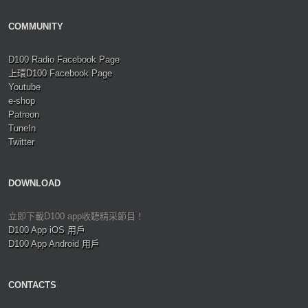
COMMUNITY
D100 Radio Facebook Page
上環D100 Facebook Page
Youtube
e-shop
Patreon
TuneIn
Twitter
DOWNLOAD
立即下載D100 app收聽精采節目！
D100 App iOS 用戶
D100 App Android 用戶
CONTACTS