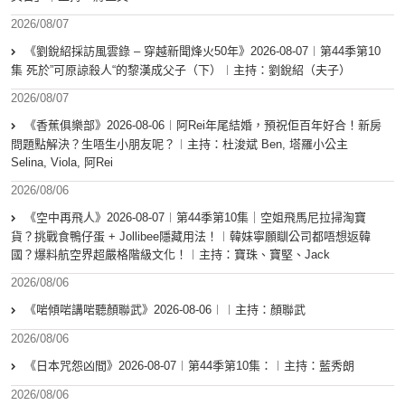
2026/08/07
《劉銳紹採訪風雲錄 – 穿越新聞烽火50年》2026-08-07︱第44季第10
集 死於”可原諒殺人“的黎漢成父子（下）︱主持：劉銳紹（夫子）
2026/08/07
《香蕉俱樂部》2026-08-06︱阿Rei年尾結婚，預祝佢百年好合！新房
問題點解決？生唔生小朋友呢？︱主持：杜浚斌 Ben, 塔羅小公主
Selina, Viola, 阿Rei
2026/08/06
《空中再飛人》2026-08-07︱第44季第10集｜空姐飛馬尼拉掃淘寶
貨？挑戰食鴨仔蛋 + Jollibee隱藏用法！︱韓妹寧願瞓公司都唔想返韓
國？爆料航空界超嚴格階級文化！︱主持：寶珠、寶堅、Jack
2026/08/06
《啱傾啱講啱聽顏聯武》2026-08-06︱︱主持：顏聯武
2026/08/06
《日本咒怨凶間》2026-08-07︱第44季第10集：︱主持：藍秀朗
2026/08/06