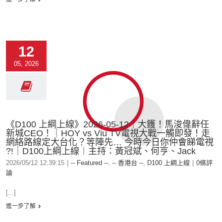
12
05, 2026
《D100 上綱上線》2026-05-12｜大鑊！馬浚偉辭任
新城CEO！｜HOY vs Viu TV電視大戰一觸即發！走
網絡路線定大台化？等陣先… 今時今日你仲會睇電視
?!｜D100上綱上線︱主持：黃冠斌、何亨、Jack
2026/05/12 12:39:15
|
-- Featured --
,
-- 香港台 --
,
D100 上綱上線
|
0條評
論
[...]
進一步了解