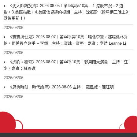
《沈大師講投資》2026-08-05︱第44季第10集 – 1.港股市況，2.道
指，3.美匯指數，4.美國信貸違約掉期︱主持：沈振盈（逢星期三晚上9
點後更新！）
2026/08/06
《寶寶搞乜鬼》2026-08-07︱第44季第10集︰唔係李賢，都唔係林秀
怡，佢係獨立歌手 – 李然︱主持：寶珠、寶堅 嘉賓：李然 Leanne Li
2026/08/06
《虎豹 • 獵奇》2026-08-07︱第44季10集：御用闊太演員︱主持：江
少，嘉賓：蘇恩磁
2026/08/06
《恩典時刻：時代論壇》2026-08-06 主持： 羅民威、陳珏明
2026/08/06