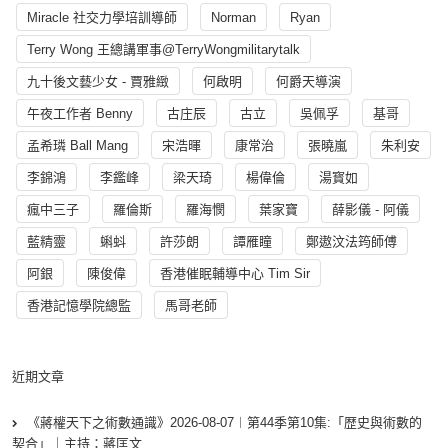
Miracle 社交力學培訓導師
Norman
Ryan
Terry Wong 王總講軍事@TerryWongmilitarytalk
九十後文藝少女 - 賈雅緻
何啟明
何爵天導演
午夜工作者 Benny
古庄辰
古立
吳佩孚
基哥
孟希璘 Ball Mang
宋浩暉
康常治
張曉嵐
朱利安
李錦鴻
李鑑峰
梁天琦
楊偉倫
湯寳如
瘋中三子
羅倫斯
羅海憫
葉家寶
薛影儀 - 阿儀
藍精靈
蝌蚪
許莎朗
譚雁瞳
鄭遨汶法筠師傅
阿銀
陳俊偉
香港催眠輔導中心 Tim Sir
香港記憶學院總監
馬哥老師
近期文章
《蔣權天下之術數通識》2026-08-07︱第44季第10集:「歴史與術數的
契合」｜主持：蔣匡文