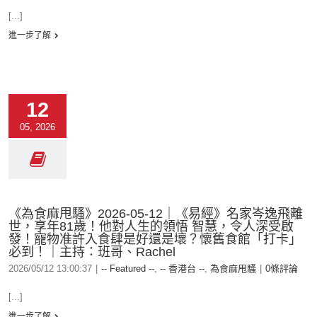
[...]
進一步了解
12
05, 2026
《為食麻甩騷》2026-05-12｜《易經》名家岑逸飛離
世，享年81歲！他對人生的領悟 智慧，令人深受啟
發！寵物准許入食肆是好還是壞？懷舊食館「打卡」
必到！｜主持：班哥、Rachel
2026/05/12 13:00:37
|
-- Featured --
,
-- 香港台 --
,
為食麻甩騷
|
0條評論
[...]
進一步了解