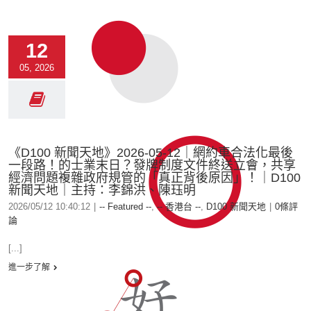
12
05, 2026
《D100 新聞天地》2026-05-12｜網約車合法化最後
一段路！的士業末日？發牌制度文件終送立會，共享
經濟問題複雜政府規管的「真正背後原因」！｜D100
新聞天地｜主持：李錦洪、陳珏明
2026/05/12 10:40:12
|
-- Featured --
,
-- 香港台 --
,
D100 新聞天地
|
0條評
論
[...]
進一步了解