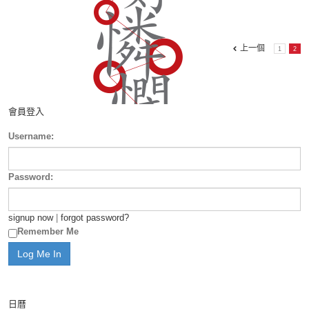
上一個
1
2
會員登入
Username:
Password:
signup now
|
forgot password?
Remember Me
日曆