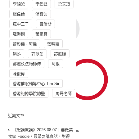
李錦鴻
李鑑峰
梁天琦
楊偉倫
湯寳如
瘋中三子
羅倫斯
羅海憫
葉家寶
薛影儀 - 阿儀
藍精靈
蝌蚪
許莎朗
譚雁瞳
鄭遨汶法筠師傅
阿銀
陳俊偉
香港催眠輔導中心 Tim Sir
香港記憶學院總監
馬哥老師
近期文章
《想講就講》2026-08-07｜要做美
食家 Foodie，最緊要講真話，對得