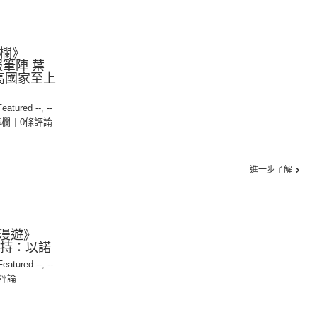
專欄》
明報筆陣 葉
高國家至上
Featured --
,
--
專欄
|
0條評論
進一步了解
漫遊》
 主持：以諾
 Featured --
,
--
評論