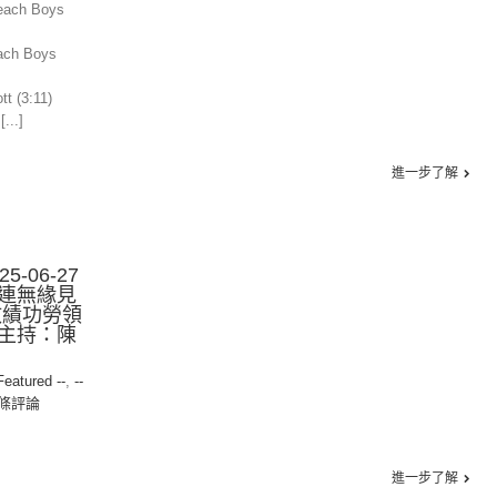
Beach Boys
each Boys
tt (3:11)
...]
進一步了解
-06-27
連無緣見
政績功勞領
主持：陳
 Featured --
,
--
0條評論
進一步了解