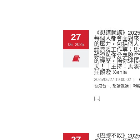
《想講就講》2025-
27
每個人都會面對來
的壓力，包括個人
06, 2025
經濟及工作等；馬
韻澄與你分享險些
的經歷，陪你迎接
天！｜主持：馬溱禧 H
莊韻澄 Xenia
2025/06/27 19:00:02
|
--
香港台 --
,
想講就講
|
0條
[...]
《巴膠不敗》2025-
27