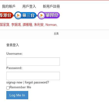
我的賬戶
用戶登入
新用戶註冊
葉家寶
,
李錦鴻
,
譚雁瞳
,
朱利安
,
Norman
,
主頁
會員登入
Username:
Password:
signup now
|
forgot password?
Remember Me