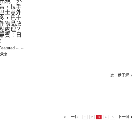
日出現『外
告，拉手
巴士意外
多，巴士
件物品放
點處理？
嘉賓︰日
e
 Featured --
,
--
評論
進一步了解
上一個
下一個
1
2
3
4
5