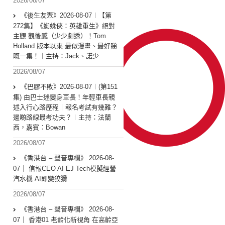
2026/08/07
《後生友聚》2026-08-07︱【第
272集】《蜘蛛俠：英雄重生》絕對
主觀 觀後感（少少劇透）！Tom
Holland 版本以來 最似漫畫、最好睇
嘅一集！｜主持：Jack、諾少
2026/08/07
《巴膠不敗》2026-08-07︱(第151
集) 由巴士迷變身車長！年輕車長親
述入行心路歷程｜報名考試有幾難？
邊啲路線最考功夫？︱主持：法蘭
西，嘉賓︰Bowan
2026/08/07
《香港台 – 聲音專欄》 2026-08-
07｜ 信報CEO AI EJ Tech模擬經營
汽水機 AI即變狡猾
2026/08/07
《香港台 – 聲音專欄》 2026-08-
07｜ 香港01 老齡化新視角 在高齡亞