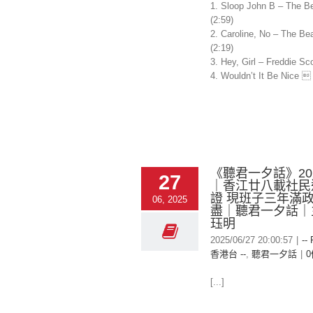
1. Sloop John B – The 
(2:59)
2. Caroline, No – The B
(2:19)
3. Hey, Girl – Freddie Sco
4. Wouldn’t It Be Nice  [
《聽君一夕話》2025
27
｜香江廿八載社民
證 現班子三年滿
06, 2025
盡｜聽君一夕話｜
珏明
2025/06/27 20:00:57
|
--
香港台 --
,
聽君一夕話
|
[...]