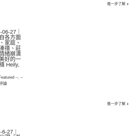
進一步了解
06-27｜
自各方面
、家庭、
溱禧、莊
情緒崩潰
美好的一
eily,
 Featured --
,
--
評論
進一步了解
6-27︱