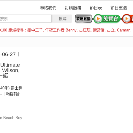
聯絡我們
訂購服務
節目表
節目重溫
D100 慶爆搜尋 :
瘋中三子
,
午夜工作者 Benny
,
古庄辰
,
康常治
,
古立
,
Carman
,
羅倫斯
06-27︱
Ultimate
 Wilson,
鍾一諾
第40季) 爵士鍾
--
|
0條評論
te Beach Boy