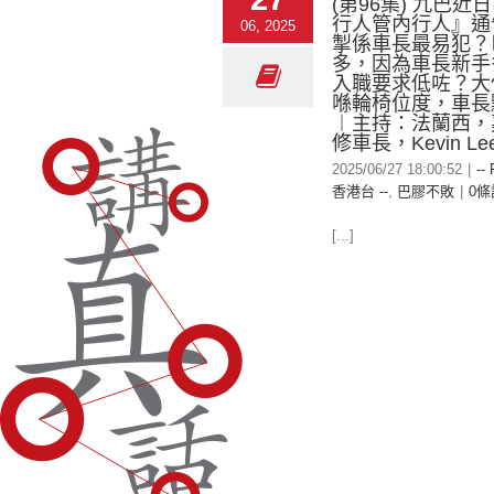
(第96集) 九巴近
行人管內行人』通
06, 2025
掣係車長最易犯？
多，因為車長新手
入職要求低咗？大
喺輪椅位度，車長
︱主持：法蘭西，
修車長，Kevin Le
2025/06/27 18:00:52
|
--
香港台 --
,
巴膠不敗
|
0條
[...]