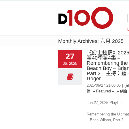
Monthly Archives:
六月 2025
《爵士鍾情》2025-
27
第40季第4集 –
Remembering the 
06, 2025
Beach Boy – Brian
Part 2︱主持：
Roger
2025/06/27 21:00:05
|
(
情
,
-- Featured --
,
-- 網台 
Jun 27, 2025 Playlist
Remembering the Ultima
– Brian Wilson, Part 2