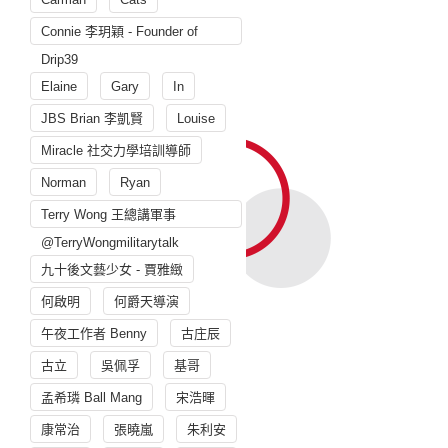
Connie 李玥穎 - Founder of
Drip39
Elaine
Gary
In
JBS Brian 李凱賢
Louise
Miracle 社交力學培訓導師
Norman
Ryan
Terry Wong 王總講軍事
@TerryWongmilitarytalk
九十後文藝少女 - 賈雅緻
何啟明
何爵天導演
午夜工作者 Benny
古庄辰
古立
吳佩孚
基哥
孟希璘 Ball Mang
宋浩暉
康常治
張曉嵐
朱利安