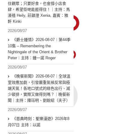
住觀眾；只要好食，也會撐小店食
肆，希望佢哋能捱得住！｜主持：馬
溱禧 Heily, 莊韻澄 Xenia, 嘉賓：雅
軒 Kinki
2026/08/07
《爵士鍾情》2026-08-07︱第44季
10集 – Remembering the
Nightingale of the Orient & Brother
Peter︱主持：鍾一諾 Roger
2026/08/07
《晚餐新聞》2026-08-07｜全球溫
室效應加劇，引發嚴重氣候反常與極
端天氣！各地口號式的綠色出行、減
少碳排，實際又做得到嗎？｜晚餐新
聞｜主持：陳珏明、劉銳紹（夫子）
2026/08/07
《恩典時刻：聖樂漫遊》2026年8
月07日 主持：以諾