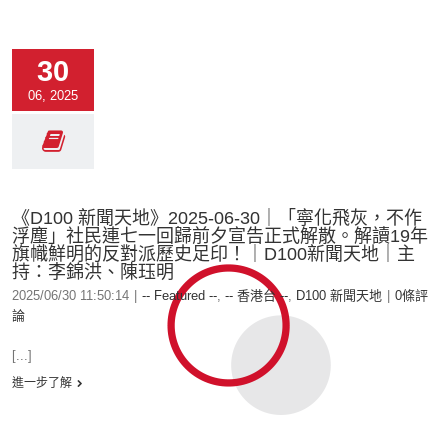
30
06, 2025
《D100 新聞天地》2025-06-30｜「寧化飛灰，不作
浮塵」社民連七一回歸前夕宣告正式解散。解讀19年
旗幟鮮明的反對派歷史足印！｜D100新聞天地｜主
持：李錦洪、陳珏明
2025/06/30 11:50:14
|
-- Featured --
,
-- 香港台 --
,
D100 新聞天地
|
0條評
論
[...]
進一步了解