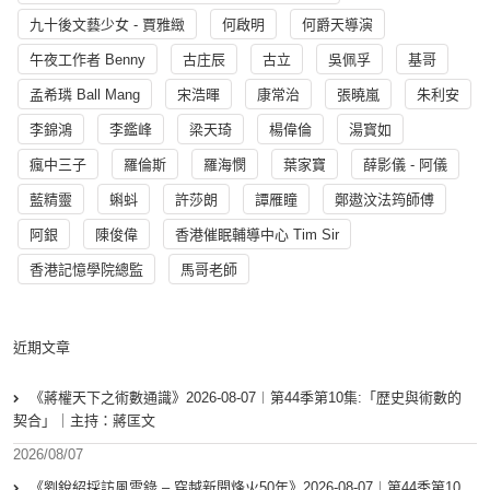
九十後文藝少女 - 賈雅緻
何啟明
何爵天導演
午夜工作者 Benny
古庄辰
古立
吳佩孚
基哥
孟希璘 Ball Mang
宋浩暉
康常治
張曉嵐
朱利安
李錦鴻
李鑑峰
梁天琦
楊偉倫
湯寳如
瘋中三子
羅倫斯
羅海憫
葉家寶
薛影儀 - 阿儀
藍精靈
蝌蚪
許莎朗
譚雁瞳
鄭遨汶法筠師傅
阿銀
陳俊偉
香港催眠輔導中心 Tim Sir
香港記憶學院總監
馬哥老師
近期文章
《蔣權天下之術數通識》2026-08-07︱第44季第10集:「歴史與術數的
契合」｜主持：蔣匡文
2026/08/07
《劉銳紹採訪風雲錄 – 穿越新聞烽火50年》2026-08-07︱第44季第10