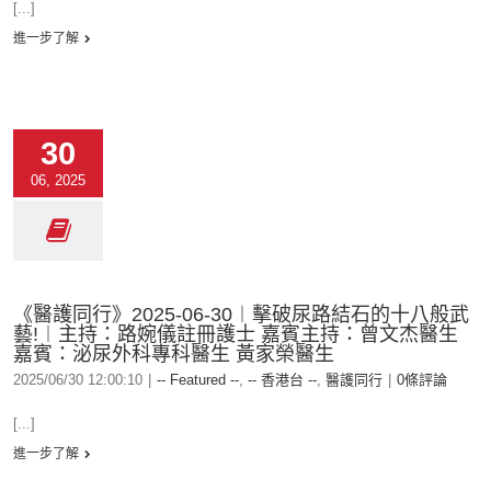
[...]
進一步了解
30
06, 2025
《醫護同行》2025-06-30︱擊破尿路結石的十八般武
藝!︱主持：路婉儀註冊護士 嘉賓主持：曾文杰醫生
嘉賓：泌尿外科專科醫生 黃家榮醫生
2025/06/30 12:00:10
|
-- Featured --
,
-- 香港台 --
,
醫護同行
|
0條評論
[...]
進一步了解