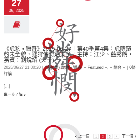
27
06, 2025
《虎豹 • 獵奇》2025-06-27︱第40季第4集：虎晴窺
豹未全貌，獵狩傳奇遇夫子︱主持：江少、藍秀朗，
嘉賓：劉銳紹 (夫子)
2025/06/27 21:00:20
|
(第40季) 虎豹 • 獵奇
,
-- Featured --
,
-- 網台 --
|
0條
評論
[...]
進一步了解
上一個
下一個
1
2
3
4