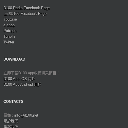
D100 Radio Facebook Page
上環D100 Facebook Page
Youtube
e-shop
Patreon
TuneIn
Twitter
DOWNLOAD
立即下載D100 app收聽精采節目！
D100 App iOS 用戶
D100 App Android 用戶
CONTACTS
電郵 :
info@d100.net
關於我們
聯絡我們