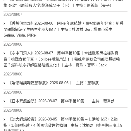
集 死於”可原諒殺人“的黎漢成父子（下）︱主持：劉銳紹（夫子）
2026/08/07
《香蕉俱樂部》2026-08-06︱阿Rei年尾結婚，預祝佢百年好合！新房
問題點解決？生唔生小朋友呢？︱主持：杜浚斌 Ben, 塔羅小公主
Selina, Viola, 阿Rei
2026/08/06
《空中再飛人》2026-08-07︱第44季第10集｜空姐飛馬尼拉掃淘寶
貨？挑戰食鴨仔蛋 + Jollibee隱藏用法！︱韓妹寧願瞓公司都唔想返韓
國？爆料航空界超嚴格階級文化！︱主持：寶珠、寶堅、Jack
2026/08/06
《啱傾啱講啱聽顏聯武》2026-08-06︱︱主持：顏聯武
2026/08/06
《日本咒怨凶間》2026-08-07︱第44季第10集：︱主持：藍秀朗
2026/08/06
《沈大師講投資》2026-08-05︱第44季第10集 – 1.港股市況，2.道
指，3.美匯指數，4.美國信貸違約掉期︱主持：沈振盈（逢星期三晚上9