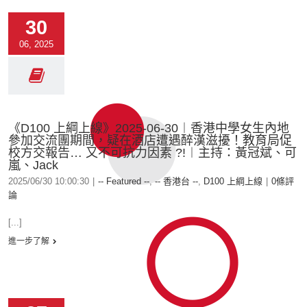
30
06, 2025
《D100 上綱上線》2025-06-30︱香港中學女生內地
參加交流團期間，疑在酒店遭遇醉漢滋擾！教育局促
校方交報告… 又不可抗力因素 ?!︱主持：黃冠斌、可
嵐、Jack
2025/06/30 10:00:30
|
-- Featured --
,
-- 香港台 --
,
D100 上綱上線
|
0條評
論
[...]
進一步了解