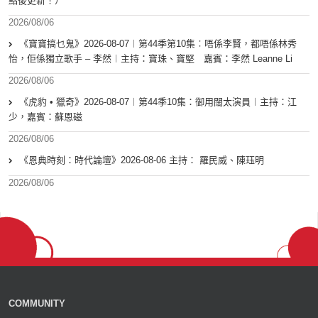
點後更新！）
2026/08/06
《寶寶搞乜鬼》2026-08-07︱第44季第10集︰唔係李賢，都唔係林秀
怡，佢係獨立歌手 – 李然︱主持：寶珠、寶堅 嘉賓：李然 Leanne Li
2026/08/06
《虎豹 • 獵奇》2026-08-07︱第44季10集：御用闊太演員︱主持：江
少，嘉賓：蘇恩磁
2026/08/06
《恩典時刻：時代論壇》2026-08-06 主持： 羅民威、陳珏明
2026/08/06
COMMUNITY