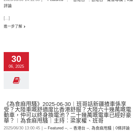
評論
[...]
進一步了解
30
06, 2025
《為食麻甩騷》2025-06-30︱班哥話新疆揸車係享
受？大陸車嘅舒適度比香港舒服？大陸六十幾萬嘅電
動車，仲可以終身換電池？二十幾萬嘅電車已經好豪
華？︱為食麻甩騷｜主持︰梁家權、班哥
2025/06/30 13:00:45
|
-- Featured --
,
-- 香港台 --
,
為食麻甩騷
|
0條評論