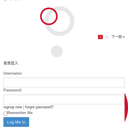
下一個
1
2
會員登入
Username:
Password:
signup now
|
forgot password?
Remember Me