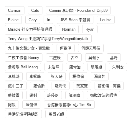
Carman
Cats
Connie 李玥穎 - Founder of Drip39
Elaine
Gary
In
JBS Brian 李凱賢
Louise
Miracle 社交力學培訓導師
Norman
Ryan
Terry Wong 王總講軍事@TerryWongmilitarytalk
九十後文藝少女 - 賈雅緻
何啟明
何爵天導演
午夜工作者 Benny
古庄辰
古立
吳佩孚
基哥
孟希璘 Ball Mang
宋浩暉
康常治
張曉嵐
朱利安
李錦鴻
李鑑峰
梁天琦
楊偉倫
湯寳如
瘋中三子
羅倫斯
羅海憫
葉家寶
薛影儀 - 阿儀
藍精靈
蝌蚪
許莎朗
譚雁瞳
鄭遨汶法筠師傅
阿銀
陳俊偉
香港催眠輔導中心 Tim Sir
香港記憶學院總監
馬哥老師