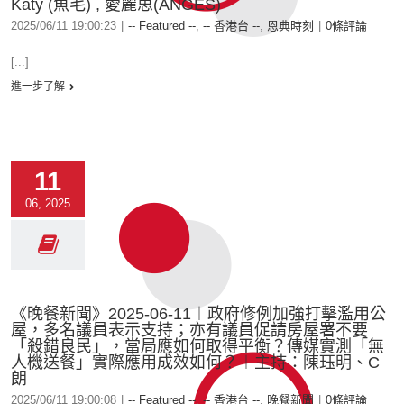
Katy (魚毛) , 愛麗思(ANGES)
2025/06/11 19:00:23
|
-- Featured --
,
-- 香港台 --
,
恩典時刻
|
0條評論
[...]
進一步了解
11
06, 2025
《晚餐新聞》2025-06-11︱政府修例加強打擊濫用公
屋，多名議員表示支持；亦有議員促請房屋署不要
「殺錯良民」，當局應如何取得平衡？傳媒實測「無
人機送餐」實際應用成效如何？︱主持：陳珏明、C
朗
2025/06/11 19:00:08
|
-- Featured --
,
-- 香港台 --
,
晚餐新聞
|
0條評論