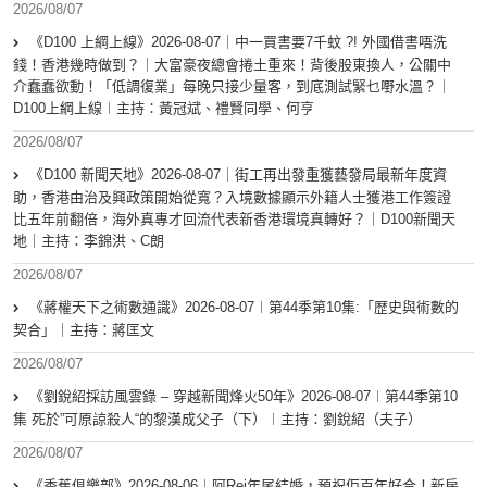
2026/08/07
《D100 上綱上線》2026-08-07｜中一買書要7千蚊 ?! 外國借書唔洗
錢！香港幾時做到？｜大富豪夜總會捲土重來！背後股東換人，公關中
介蠢蠢欲動！「低調復業」每晚只接少量客，到底測試緊乜嘢水溫？｜
D100上綱上線︱主持：黃冠斌、禮賢同學、何亨
2026/08/07
《D100 新聞天地》2026-08-07｜街工再出發重獲藝發局最新年度資
助，香港由治及興政策開始從寬？入境數據顯示外籍人士獲港工作簽證
比五年前翻倍，海外真專才回流代表新香港環境真轉好？｜D100新聞天
地｜主持：李錦洪、C朗
2026/08/07
《蔣權天下之術數通識》2026-08-07︱第44季第10集:「歴史與術數的
契合」｜主持：蔣匡文
2026/08/07
《劉銳紹採訪風雲錄 – 穿越新聞烽火50年》2026-08-07︱第44季第10
集 死於”可原諒殺人“的黎漢成父子（下）︱主持：劉銳紹（夫子）
2026/08/07
《香蕉俱樂部》2026-08-06︱阿Rei年尾結婚，預祝佢百年好合！新房