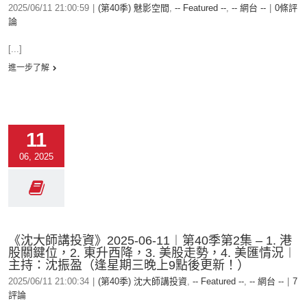
2025/06/11 21:00:59
|
(第40季) 魅影空間
,
-- Featured --
,
-- 網台 --
|
0條評
論
[...]
進一步了解
11
06, 2025
《沈大師講投資》2025-06-11︱第40季第2集 – 1. 港
股關鍵位，2. 東升西降，3. 美股走勢，4. 美匯情況︱
主持：沈振盈（逢星期三晚上9點後更新！）
2025/06/11 21:00:34
|
(第40季) 沈大師講投資
,
-- Featured --
,
-- 網台 --
|
7
評論