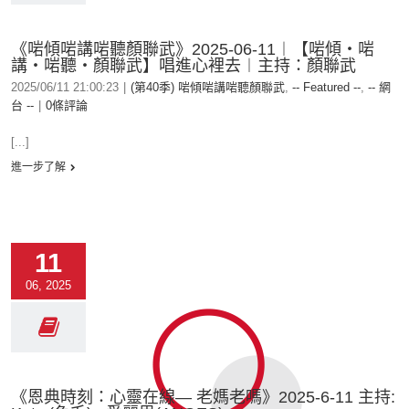
《啱傾啱講啱聽顏聯武》2025-06-11︱【啱傾‧啱
講‧啱聽‧顏聯武】唱進心裡去︱主持：顏聯武
2025/06/11 21:00:23
|
(第40季) 啱傾啱講啱聽顏聯武
,
-- Featured --
,
-- 網
台 --
|
0條評論
[...]
進一步了解
11
06, 2025
《恩典時刻：心靈在線— 老媽老嗎》2025-6-11 主持: