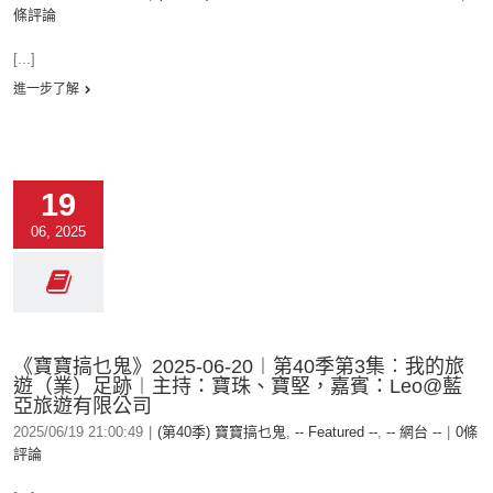
條評論
[...]
進一步了解
19
06, 2025
《寶寶搞乜鬼》2025-06-20︱第40季第3集︰我的旅
遊（業）足跡︱主持：寶珠、寶堅，嘉賓：Leo@藍
亞旅遊有限公司
2025/06/19 21:00:49
|
(第40季) 寶寶搞乜鬼
,
-- Featured --
,
-- 網台 --
|
0條
評論