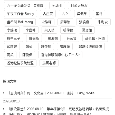
九十後文藝少女 - 賈雅緻
何啟明
何爵天導演
午夜工作者 Benny
古庄辰
古立
吳佩孚
基哥
孟希璘 Ball Mang
宋浩暉
康常治
張曉嵐
朱利安
李錦鴻
李鑑峰
梁天琦
楊偉倫
湯寳如
瘋中三子
羅倫斯
羅海憫
葉家寶
薛影儀 - 阿儀
藍精靈
蝌蚪
許莎朗
譚雁瞳
鄭遨汶法筠師傅
阿銀
陳俊偉
香港催眠輔導中心 Tim Sir
香港記憶學院總監
馬哥老師
近期文章
《恩典時刻》周一文化局︱2026-08-10︱主持：Eddy, Wylie
2026/08/10
《關公殿堂》2026-08-10︱第44季第9集：聰明反被聰明誤，名牌教授
都用AI出貓？｜關公殿堂｜林旭華、何安達（逢星期一更新）