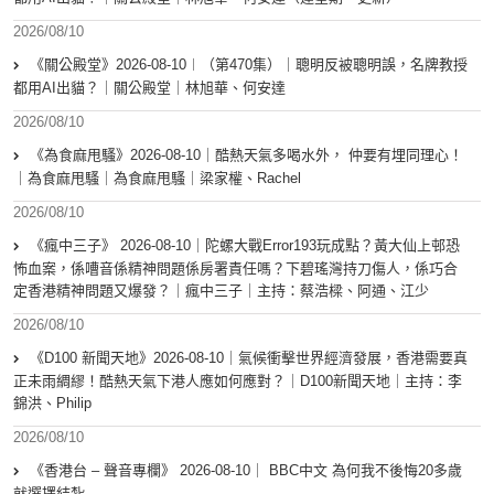
2026/08/10
《關公殿堂》2026-08-10︱（第470集）｜聰明反被聰明誤，名牌教授
都用AI出貓？｜關公殿堂｜林旭華、何安達
2026/08/10
《為食麻甩騷》2026-08-10｜酷熱天氣多喝水外， 仲要有埋同理心！
｜為食麻甩騷｜為食麻甩騷｜梁家權、Rachel
2026/08/10
《瘋中三子》 2026-08-10｜陀螺大戰Error193玩成點？黃大仙上邨恐
怖血案，係嘈音係精神問題係房署責任嗎？下碧瑤灣持刀傷人，係巧合
定香港精神問題又爆發？｜瘋中三子｜主持：蔡浩樑、阿通、江少
2026/08/10
《D100 新聞天地》2026-08-10｜氣候衝擊世界經濟發展，香港需要真
正未雨綢繆！酷熱天氣下港人應如何應對？｜D100新聞天地｜主持：李
錦洪、Philip
2026/08/10
《香港台 – 聲音專欄》 2026-08-10｜ BBC中文 為何我不後悔20多歲
就選擇結紮