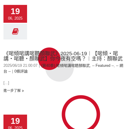
19
06, 2025
《啱傾啱講啱聽顏聯武》2025-06-19︱【啱傾‧啱
講‧啱聽‧顏聯武】你今夜有空嗎？︱主持：顏聯武
2025/06/19 21:00:07
|
(第40季) 啱傾啱講啱聽顏聯武
,
-- Featured --
,
-- 網
台 --
|
0條評論
[...]
進一步了解
19
06, 2025