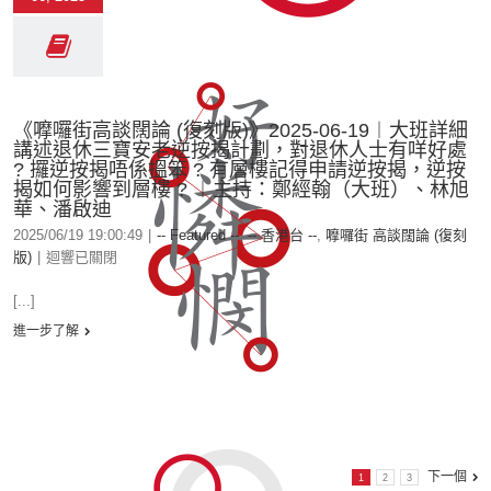
《嚤囉街高談闊論 (復刻版)》2025-06-19︱大班詳細
講述退休三寶安老逆按揭計劃，對退休人士有咩好處
? 攞逆按揭唔係搵笨 ? 有層樓記得申請逆按揭，逆按
揭如何影響到層樓 ? ︱主持：鄭經翰（大班）、林旭
華、潘啟迪
2025/06/19 19:00:49
|
-- Featured --
,
-- 香港台 --
,
嚤囉街 高談闊論 (復刻
版)
|
迴響已關閉
[...]
進一步了解
下一個
1
2
3