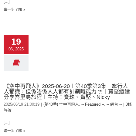
[...]
進一步了解
19
06, 2025
《空中再飛人》2025-06-20︱第40季第3集︱旅行人
人都識，但係唔係人人都有計劃嘅能力 ?!︱寶堅繼續
分享峇里島旅程︱主持：寶珠、寶堅、Nicky
2025/06/19 21:00:19
|
(第40季) 空中再飛人
,
-- Featured --
,
-- 網台 --
|
0條
評論
[...]
進一步了解