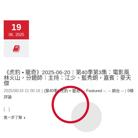
19
06, 2025
《虎豹 • 獵奇》2025-06-20︱第40季第3集：電影風
林火山，分鏡師︱主持：江少、藍秀朗，嘉賓：麥天
傑
2025/06/19 21:00:19
|
(第40季) 虎豹 • 獵奇
,
-- Featured --
,
-- 網台 --
|
0條
評論
[...]
進一步了解