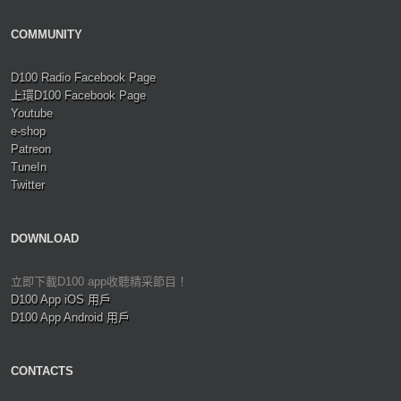
COMMUNITY
D100 Radio Facebook Page
上環D100 Facebook Page
Youtube
e-shop
Patreon
TuneIn
Twitter
DOWNLOAD
立即下載D100 app收聽精采節目！
D100 App iOS 用戶
D100 App Android 用戶
CONTACTS