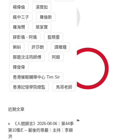
楊偉倫
湯寳如
瘋中三子
羅倫斯
羅海憫
葉家寶
薛影儀 - 阿儀
藍精靈
蝌蚪
許莎朗
譚雁瞳
鄭遨汶法筠師傅
阿銀
陳俊偉
香港催眠輔導中心 Tim Sir
香港記憶學院總監
馬哥老師
近期文章
《人間錦言》2026-08-06︱第44季
第10集E – 最後的尊嚴︱主持：李錦
洪