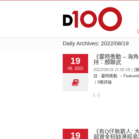
Daily Archives:
2022/08/19
《霎時衝動 – 海
19
持：顏聯武
08, 2022
2022/08/19 21:00:18
|
(
目 - 霎時衝動
,
-- Featured
|
0條評論
[...]
《有Q仔無窮人: 
19
弱資金短缺港股易