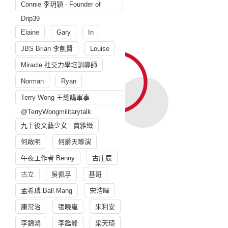
Connie 李玥穎 - Founder of
Drip39
Elaine
Gary
In
JBS Brian 李凱賢
Louise
Miracle 社交力學培訓導師
Norman
Ryan
Terry Wong 王總講軍事
@TerryWongmilitarytalk
九十後文藝少女 - 賈雅緻
何啟明
何爵天導演
午夜工作者 Benny
古庄辰
古立
吳佩孚
基哥
孟希璘 Ball Mang
宋浩暉
康常治
張曉嵐
朱利安
李錦鴻
李鑑峰
梁天琦