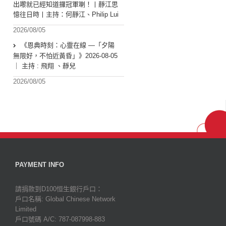
出嚟就已經知道攞冠軍喇！丨靜江思
憶往日時丨主持：何靜江、Philip Lui
2026/08/05
《恩典時刻：心靈在線 —「夕陽
無限好，不怕近黃昏」》2026-08-05
｜ 主持 : 飛翔 、靜兒
2026/08/05
PAYMENT INFO
請捐款到D100恒生銀行戶口：
戶口名稱: Global Chinese Network
Limited
戶口號碼 A/C: 787-087998-883