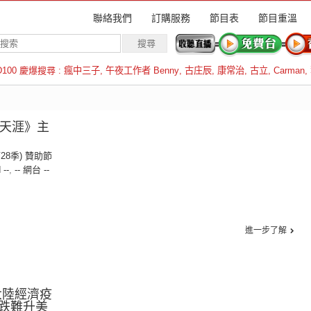
聯絡我們
訂購服務
節目表
節目重溫
D100 慶爆搜尋 :
瘋中三子
,
午夜工作者 Benny
,
古庄辰
,
康常治
,
古立
,
Carman
,
羅倫斯
角天涯》主
第28季) 贊助節
 --
,
-- 網台 --
進一步了解
大陸經濟疫
跌難升美