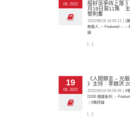
股好淡爭持上落 》
08, 2022
月19日第11集 
黎則奮
2022/08/19 16:00:11
|
(
無窮人
,
-- Featured --
,
--
論
[...]
《人間錦言 – 光
19
》主持︰李錦洪 202
08, 2022
2022/08/19 00:00:05
|
#
D100 通識系列
,
-- Featur
|
0條評論
[...]