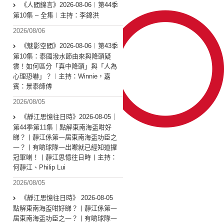
《人間錦言》2026-08-06︱第44季
第10集 – 全集︱主持：李錦洪
2026/08/06
《魅影空間》2026-08-06︱第43季
第10集：泰國潑水節由來與降頭疑
雲！如何區分「真中降頭」與「人為
心理恐嚇」？︱主持：Winnie，嘉
賓：景泰師傅
2026/08/05
《靜江思憶往日時》2026-08-05｜
第44季第11集｜點解東南海盃咁好
睇？丨靜江係第一屆東南海盃功臣之
一？丨有啲球隊一出嚟就已經知道攞
冠軍喇！丨靜江思憶往日時丨主持：
何靜江、Philip Lui
2026/08/05
《靜江思憶往日時》 2026-08-05
點解東南海盃咁好睇？丨靜江係第一
屆東南海盃功臣之一？丨有啲球隊一