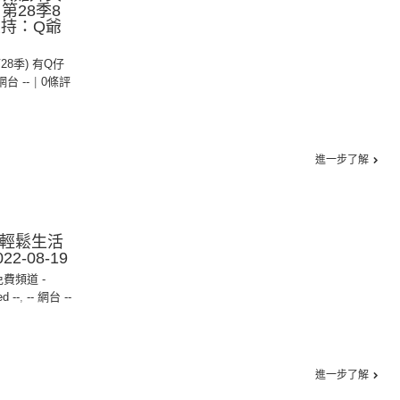
第28季8
主持：Q爺
第28季) 有Q仔
 網台 --
|
0條評
進一步了解
服輕鬆生活
2-08-19
免費頻道 -
ed --
,
-- 網台 --
進一步了解