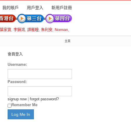
我的賬戶
用戶登入
新用戶註冊
葉家寶
,
李錦鴻
,
譚雁瞳
,
朱利安
,
Norman
,
主頁
會員登入
Username:
Password:
signup now
|
forgot password?
Remember Me