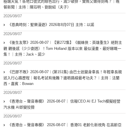
極端天氣！各地口號式的綠色出行、減少碳排，實際又做得到嗎？｜晚
餐新聞｜主持：陳珏明、劉銳紹（夫子）
2026/08/07
《恩典時刻：聖樂漫遊》2026年8月07日 主持：以諾
2026/08/07
《後生友聚》2026-08-07︱【第272集】《蜘蛛俠：英雄重生》絕對主
觀 觀後感（少少劇透）！Tom Holland 版本以來 最似漫畫、最好睇嘅一
集！｜主持：Jack、諾少
2026/08/07
《巴膠不敗》2026-08-07︱(第151集) 由巴士迷變身車長！年輕車長親
述入行心路歷程｜報名考試有幾難？邊啲路線最考功夫？︱主持：法蘭
西，嘉賓︰Bowan
2026/08/07
《香港台 – 聲音專欄》 2026-08-07｜ 信報CEO AI EJ Tech模擬經營
汽水機 AI即變狡猾
2026/08/07
《香港台 – 聲音專欄》 2026-08-07｜ 香港01 老齡化新視角 在高齡亞