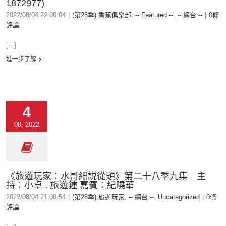
1872977)
2022/08/04 22:00:04
|
(第28季) 香蕉俱樂部
,
-- Featured --
,
-- 網台 --
|
0條
評論
[...]
進一步了解
4
08, 2022
《旅遊玩家：水哥細説從頭》第二十八季九集 主
持：小卓 , 旅遊鍾 嘉賓：紀曉華
2022/08/04 21:00:54
|
(第28季) 旅遊玩家
,
-- 網台 --
,
Uncategorized
|
0條
評論