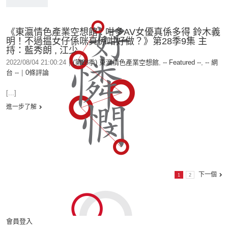
《東瀛情色產業空想館 : 咁多AV女優真係多得 鈴木義
明！不過揾女仔係咪真係咁好做？》第28季9集 主
持：藍秀朗 , 江少
2022/08/04 21:00:24
|
(第28季) 東瀛情色產業空想館
,
-- Featured --
,
-- 網
台 --
|
0條評論
[...]
進一步了解
下一個
1
2
會員登入