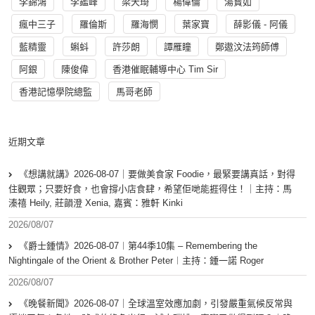
李錦鴻
李鑑峰
梁天琦
楊偉倫
湯寳如
瘋中三子
羅倫斯
羅海憫
葉家寶
薛影儀 - 阿儀
藍精靈
蝌蚪
許莎朗
譚雁瞳
鄭遨汶法筠師傅
阿銀
陳俊偉
香港催眠輔導中心 Tim Sir
香港記憶學院總監
馬哥老師
近期文章
《想講就講》2026-08-07｜要做美食家 Foodie，最緊要講真話，對得
住觀眾；只要好食，也會撐小店食肆，希望佢哋能捱得住！｜主持：馬
溱禧 Heily, 莊韻澄 Xenia, 嘉賓：雅軒 Kinki
2026/08/07
《爵士鍾情》2026-08-07︱第44季10集 – Remembering the
Nightingale of the Orient & Brother Peter︱主持：鍾一諾 Roger
2026/08/07
《晚餐新聞》2026-08-07｜全球溫室效應加劇，引發嚴重氣候反常與