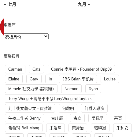
« 七月
九月 »
重溫庫
慶爆搜尋
Carman
Cats
Connie 李玥穎 - Founder of Drip39
Elaine
Gary
In
JBS Brian 李凱賢
Louise
Miracle 社交力學培訓導師
Norman
Ryan
Terry Wong 王總講軍事@TerryWongmilitarytalk
九十後文藝少女 - 賈雅緻
何啟明
何爵天導演
午夜工作者 Benny
古庄辰
古立
吳佩孚
基哥
孟希璘 Ball Mang
宋浩暉
康常治
張曉嵐
朱利安