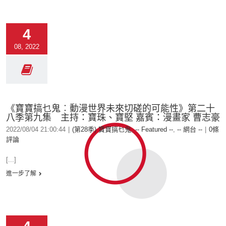
4
08, 2022
《寶寶搞乜鬼︰動漫世界未來切磋的可能性》第二十
八季第九集 主持：寶珠、寶堅 嘉賓：漫畫家 曹志豪
2022/08/04 21:00:44
|
(第28季) 寶寶搞乜鬼
,
-- Featured --
,
-- 網台 --
|
0條
評論
[...]
進一步了解