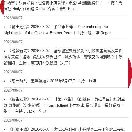
住觀眾；只要好食，也會撐小店食肆，希望佢哋能捱得住！｜主持：馬
溱禧 Heily, 莊韻澄 Xenia, 嘉賓：雅軒 Kinki
2026/08/07
《爵士鍾情》2026-08-07︱第44季10集 – Remembering the
Nightingale of the Orient & Brother Peter︱主持：鍾一諾 Roger
2026/08/07
《晚餐新聞》2026-08-07｜全球溫室效應加劇，引發嚴重氣候反常與
極端天氣！各地口號式的綠色出行、減少碳排，實際又做得到嗎？｜晚
餐新聞｜主持：陳珏明、劉銳紹（夫子）
2026/08/07
《恩典時刻：聖樂漫遊》2026年8月07日 主持：以諾
2026/08/07
《後生友聚》2026-08-07︱【第272集】《蜘蛛俠：英雄重生》絕對主
觀 觀後感（少少劇透）！Tom Holland 版本以來 最似漫畫、最好睇嘅一
集！｜主持：Jack、諾少
2026/08/07
《巴膠不敗》2026-08-07︱(第151集) 由巴士迷變身車長！年輕車長親