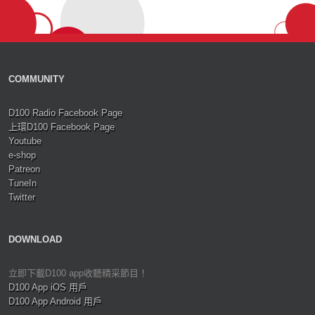
COMMUNITY
D100 Radio Facebook Page
上環D100 Facebook Page
Youtube
e-shop
Patreon
TuneIn
Twitter
DOWNLOAD
立即下載D100 app收聽精采節目！
D100 App iOS 用戶
D100 App Android 用戶