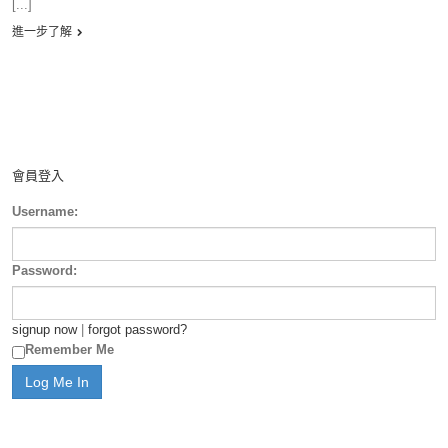
[...]
進一步了解
會員登入
Username:
Password:
signup now
|
forgot password?
Remember Me