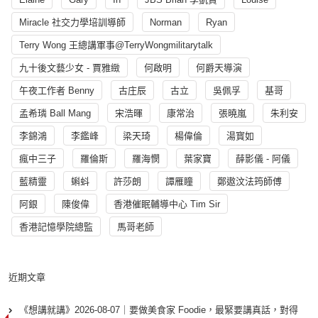
Miracle 社交力學培訓導師
Norman
Ryan
Terry Wong 王總講軍事@TerryWongmilitarytalk
九十後文藝少女 - 賈雅緻
何啟明
何爵天導演
午夜工作者 Benny
古庄辰
古立
吳佩孚
基哥
孟希璘 Ball Mang
宋浩暉
康常治
張曉嵐
朱利安
李錦鴻
李鑑峰
梁天琦
楊偉倫
湯寳如
瘋中三子
羅倫斯
羅海憫
葉家寶
薛影儀 - 阿儀
藍精靈
蝌蚪
許莎朗
譚雁瞳
鄭遨汶法筠師傅
阿銀
陳俊偉
香港催眠輔導中心 Tim Sir
香港記憶學院總監
馬哥老師
近期文章
《想講就講》2026-08-07｜要做美食家 Foodie，最緊要講真話，對得