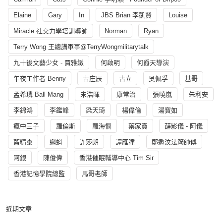
Elaine
Gary
In
JBS Brian 李凱賢
Louise
Miracle 社交力學培訓導師
Norman
Ryan
Terry Wong 王總講軍事@TerryWongmilitarytalk
九十後文藝少女 - 賈雅緻
何啟明
何爵天導演
午夜工作者 Benny
古庄辰
古立
吳佩孚
基哥
孟希璘 Ball Mang
宋浩暉
康常治
張曉嵐
朱利安
李錦鴻
李鑑峰
梁天琦
楊偉倫
湯寳如
瘋中三子
羅倫斯
羅海憫
葉家寶
薛影儀 - 阿儀
藍精靈
蝌蚪
許莎朗
譚雁瞳
鄭遨汶法筠師傅
阿銀
陳俊偉
香港催眠輔導中心 Tim Sir
香港記憶學院總監
馬哥老師
近期文章