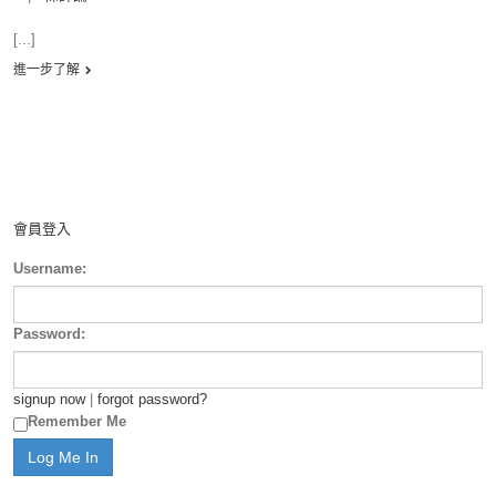
[...]
進一步了解
會員登入
Username:
Password:
signup now
|
forgot password?
Remember Me