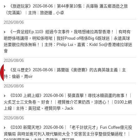
《旅遊玩家》2026-08-06︱第44季第10集：兵庫縣 灘五鄉酒造之旅
（完滿篇）︱主持 : 旅遊鍾 , 小卓
2026/08/06
《一齊足經Ep.110》經過今次事件，我唔想維拉再黎香港！｜有時有
啲野係唔講得，明知係唔啱丨我好Proud of唔係Big 6既球迷｜永遠真球
迷要靚位飛係無嘛！丨主持：Philip Lui、嘉賓：Kidd So@香港維拉球迷
會
2026/08/06
《反斗歷史》2026-08-06︱路蘭版《奧德賽》的古典英雄主義︱主
持：倫爺，周sir
2026/08/06
《D100 上綱上線》2026-08-06｜葵廣直擊！尋找冰糖葫蘆的故事！｜
火炙芝士三文魚卷 ~ 好食！｜禮賢推介芒果奶西，涼透心！｜D100上綱
上線︱主持：黃冠斌、禮賢同學、Jack
2026/08/06
《D100 新聞天地》2026-08-06｜「老千計狀元才」Fun Coffee億元投
資騙局 與時並進可列入現代騙術大全？受害苦主分享整個受騙過程！｜