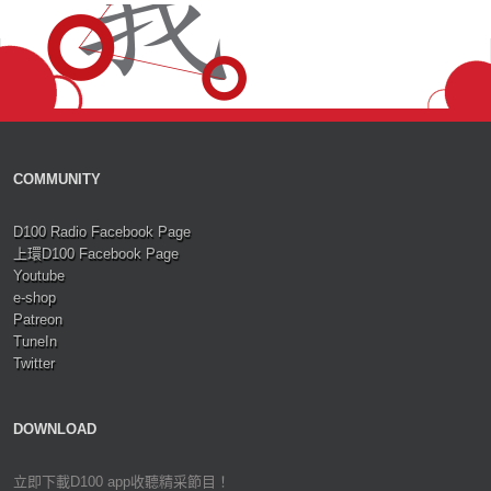
COMMUNITY
D100 Radio Facebook Page
上環D100 Facebook Page
Youtube
e-shop
Patreon
TuneIn
Twitter
DOWNLOAD
立即下載D100 app收聽精采節目！