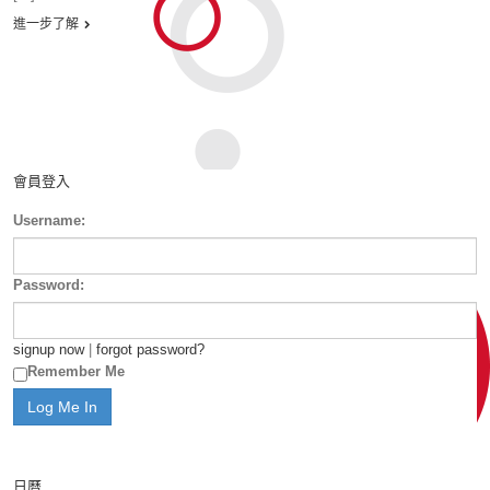
進一步了解
會員登入
Username:
Password:
signup now
|
forgot password?
Remember Me
日曆