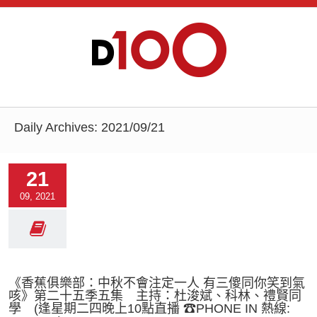
Daily Archives:
2021/09/21
21
09, 2021
《香蕉俱樂部：中秋不會注定一人 有三傻同你笑到氣
咳》第二十五季五集 主持：杜浚斌、科林、禮賢同
學 (逢星期二四晚上10點直播 ☎PHONE IN 熱線: