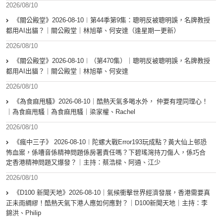
2026/08/10
《關公殿堂》2026-08-10︱第44季第9集：聰明反被聰明誤，名牌教授
都用AI出貓？｜關公殿堂｜林旭華、何安達（逢星期一更新）
2026/08/10
《關公殿堂》2026-08-10︱（第470集）｜聰明反被聰明誤，名牌教授
都用AI出貓？｜關公殿堂｜林旭華、何安達
2026/08/10
《為食麻甩騷》2026-08-10｜酷熱天氣多喝水外， 仲要有埋同理心！
｜為食麻甩騷｜為食麻甩騷｜梁家權、Rachel
2026/08/10
《瘋中三子》 2026-08-10︱陀螺大戰Error193玩成點？黃大仙上邨恐
怖血案，係嘈音係精神問題係房署責任嗎？下碧瑤灣持刀傷人，係巧合
定香港精神問題又爆發？｜主持：蔡浩樑、阿通、江少
2026/08/10
《D100 新聞天地》2026-08-10｜氣候衝擊世界經濟發展，香港需要真
正未雨綢繆！酷熱天氣下港人應如何應對？｜D100新聞天地｜主持：李
錦洪、Philip