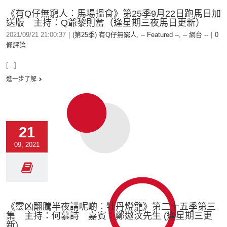
《有Q仔無窮人︰馬場搵食》第25季9月22日跑馬日加
送版 主持：Q爺黎則奮（逢星期三夜馬日更新）
2021/09/21 21:00:37
|
(第25季) 有Q仔無窮人
,
-- Featured --
,
-- 網台 --
|
0
條評論
[...]
進一步了解
21
09, 2021
《靈凶翻騰半夜講呢啲︰牡丹燈籠》第二十五季第三
集 主持：何慕詩 嘉賓：鄭遨汶先生 (逢星期三更
新)