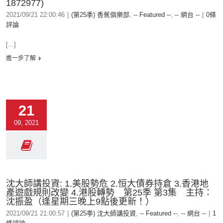
1872977)
2021/09/21 22:00:46
|
(第25季) 香蕉俱樂部
,
-- Featured --
,
-- 網台 --
|
0條
評論
[...]
進一步了解
21
09, 2021
沈大師講投資: 1.美股勢危 2.恒大債券持倉 3.香港地
產遊戲規則改變 4.港股轉勢 第25季 第3集 主持：
沈振盈（逢星期三晚上9點後更新！）
2021/09/21 21:00:57
|
(第25季) 沈大師講投資
,
-- Featured --
,
-- 網台 --
|
1