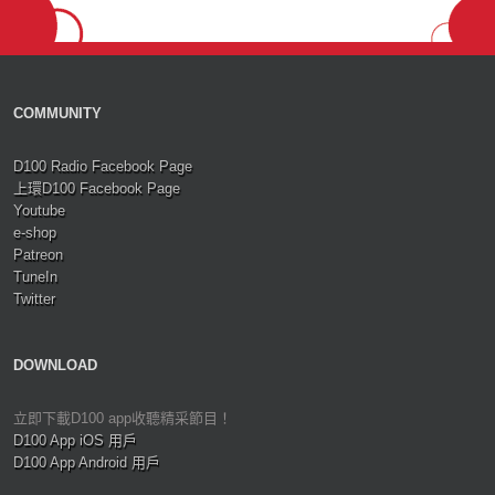
COMMUNITY
D100 Radio Facebook Page
上環D100 Facebook Page
Youtube
e-shop
Patreon
TuneIn
Twitter
DOWNLOAD
立即下載D100 app收聽精采節目！
D100 App iOS 用戶
D100 App Android 用戶