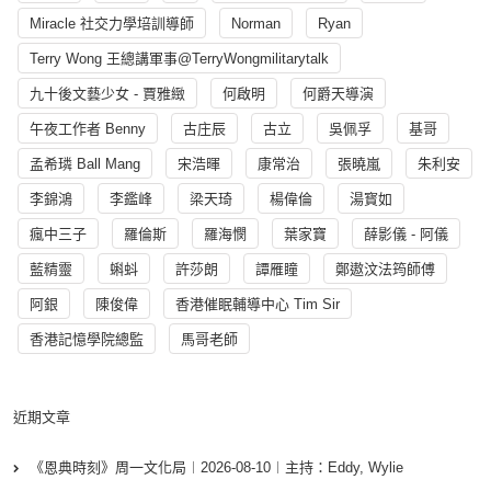
Miracle 社交力學培訓導師
Norman
Ryan
Terry Wong 王總講軍事@TerryWongmilitarytalk
九十後文藝少女 - 賈雅緻
何啟明
何爵天導演
午夜工作者 Benny
古庄辰
古立
吳佩孚
基哥
孟希璘 Ball Mang
宋浩暉
康常治
張曉嵐
朱利安
李錦鴻
李鑑峰
梁天琦
楊偉倫
湯寳如
瘋中三子
羅倫斯
羅海憫
葉家寶
薛影儀 - 阿儀
藍精靈
蝌蚪
許莎朗
譚雁瞳
鄭遨汶法筠師傅
阿銀
陳俊偉
香港催眠輔導中心 Tim Sir
香港記憶學院總監
馬哥老師
近期文章
《恩典時刻》周一文化局︱2026-08-10︱主持：Eddy, Wylie