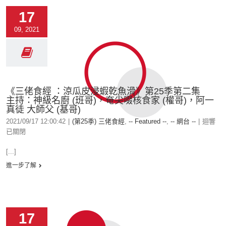
17
09, 2021
《三佬食經 ：涼瓜皮浸蝦乾魚滑》第25季第二集
主持：神級名廚 (班哥)，奄尖啜核食家 (權哥)，阿一
真徒 大師父 (基哥)
2021/09/17 12:00:42
|
(第25季) 三佬食經
,
-- Featured --
,
-- 網台 --
|
迴響
已關閉
[...]
進一步了解
17