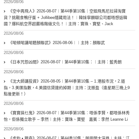
2026/08/06
《空中再飛人》2026-08-07︱第44季第10集｜空姐飛馬尼拉掃淘寶
貨？挑戰食鴨仔蛋 + Jollibee隱藏用法！︱韓妹寧願瞓公司都唔想返韓
國？爆料航空界超嚴格階級文化！︱主持：寶珠、寶堅、Jack
2026/08/06
《啱傾啱講啱聽顏聯武》2026-08-06︱︱主持：顏聯武
2026/08/06
《日本咒怨凶間》2026-08-07︱第44季第10集：︱主持：藍秀朗
2026/08/06
《沈大師講投資》2026-08-05︱第44季第10集 – 1.港股市況，2.道
指，3.美匯指數，4.美國信貸違約掉期︱主持：沈振盈（逢星期三晚上9
點後更新！）
2026/08/06
《寶寶搞乜鬼》2026-08-07︱第44季第10集︰唔係李賢，都唔係林秀
怡，佢係獨立歌手 – 李然︱主持：寶珠、寶堅 嘉賓：李然 Leanne Li
2026/08/06
《虎豹 • 獵奇》2026-08-07︱第44季10集：御用闊太演員︱主持：江