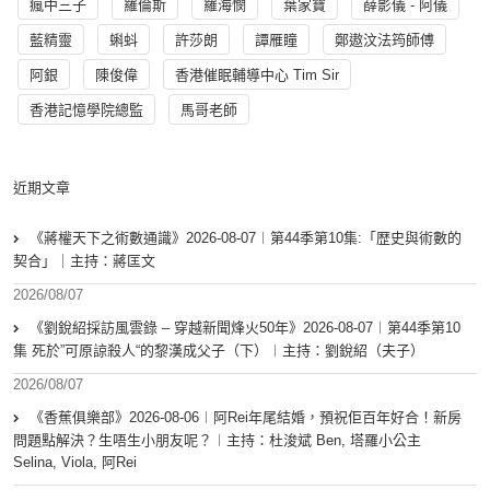
瘋中三子
羅倫斯
羅海憫
葉家寶
薛影儀 - 阿儀
藍精靈
蝌蚪
許莎朗
譚雁瞳
鄭遨汶法筠師傅
阿銀
陳俊偉
香港催眠輔導中心 Tim Sir
香港記憶學院總監
馬哥老師
近期文章
《蔣權天下之術數通識》2026-08-07︱第44季第10集:「歴史與術數的
契合」｜主持：蔣匡文
2026/08/07
《劉銳紹採訪風雲錄 – 穿越新聞烽火50年》2026-08-07︱第44季第10
集 死於”可原諒殺人“的黎漢成父子（下）︱主持：劉銳紹（夫子）
2026/08/07
《香蕉俱樂部》2026-08-06︱阿Rei年尾結婚，預祝佢百年好合！新房
問題點解決？生唔生小朋友呢？︱主持：杜浚斌 Ben, 塔羅小公主
Selina, Viola, 阿Rei