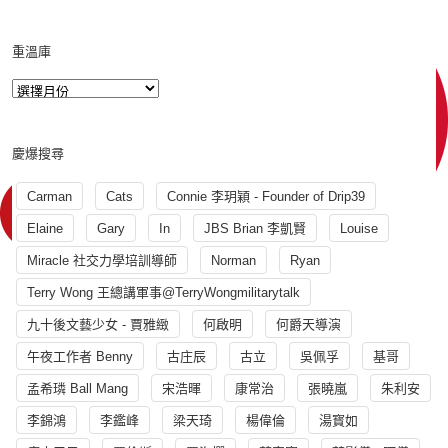
重溫庫
慶爆搜尋
Carman
Cats
Connie 李玥穎 - Founder of Drip39
Elaine
Gary
In
JBS Brian 李凱賢
Louise
Miracle 社交力學培訓導師
Norman
Ryan
Terry Wong 王總講軍事@TerryWongmilitarytalk
九十後文藝少女 - 賈雅緻
何啟明
何爵天導演
午夜工作者 Benny
古庄辰
古立
吳佩孚
基哥
孟希璘 Ball Mang
宋浩暉
康常治
張曉嵐
朱利安
李錦鴻
李鑑峰
梁天琦
楊偉倫
湯寳如