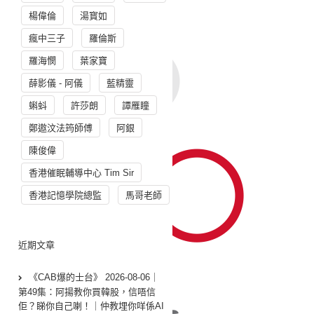
楊偉倫
湯寳如
瘋中三子
羅倫斯
羅海憫
葉家寶
薛影儀 - 阿儀
藍精靈
蝌蚪
許莎朗
譚雁瞳
鄭遨汶法筠師傅
阿銀
陳俊偉
香港催眠輔導中心 Tim Sir
香港記憶學院總監
馬哥老師
近期文章
《CAB爆的士台》 2026-08-06｜
第49集：阿揚教你買韓股，信唔信
佢？睇你自己喇！｜仲教埋你咩係AI