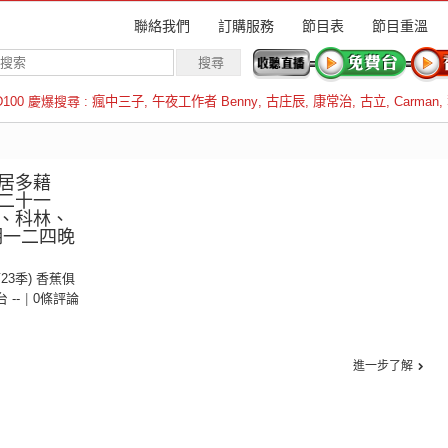
聯絡我們
訂購服務
節目表
節目重溫
D100 慶爆搜尋 :
瘋中三子
,
午夜工作者 Benny
,
古庄辰
,
康常治
,
古立
,
Carman
,
羅倫斯
居多藉
二十一
、科林、
期一二四晚
第23季) 香蕉俱
台 --
|
0條評論
進一步了解