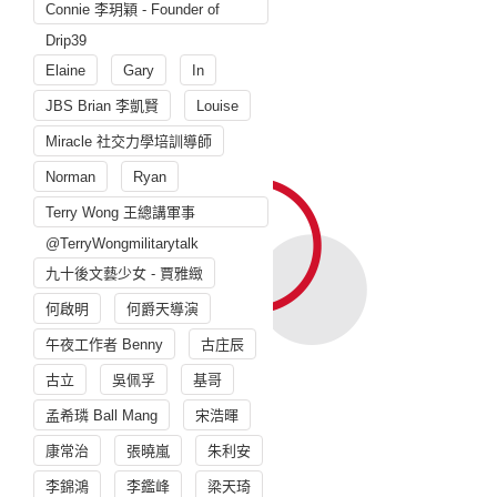
Connie 李玥穎 - Founder of
Drip39
Elaine
Gary
In
JBS Brian 李凱賢
Louise
Miracle 社交力學培訓導師
Norman
Ryan
Terry Wong 王總講軍事
@TerryWongmilitarytalk
九十後文藝少女 - 賈雅緻
何啟明
何爵天導演
午夜工作者 Benny
古庄辰
古立
吳佩孚
基哥
孟希璘 Ball Mang
宋浩暉
康常治
張曉嵐
朱利安
李錦鴻
李鑑峰
梁天琦