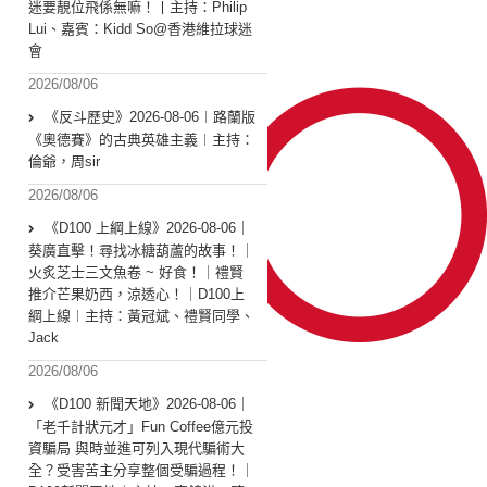
迷要靚位飛係無嘛！丨主持：Philip
Lui、嘉賓：Kidd So@香港維拉球迷
會
2026/08/06
《反斗歷史》2026-08-06︱路蘭版
《奧德賽》的古典英雄主義︱主持：
倫爺，周sir
2026/08/06
《D100 上綱上線》2026-08-06｜
葵廣直擊！尋找冰糖葫蘆的故事！｜
火炙芝士三文魚卷 ~ 好食！｜禮賢
推介芒果奶西，涼透心！｜D100上
綱上線︱主持：黃冠斌、禮賢同學、
Jack
2026/08/06
《D100 新聞天地》2026-08-06｜
「老千計狀元才」Fun Coffee億元投
資騙局 與時並進可列入現代騙術大
全？受害苦主分享整個受騙過程！｜