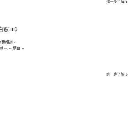
進一步了解
鯊 III》
免費頻道 -
ed --
,
-- 網台 --
進一步了解