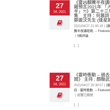
《靈凶翻騰半夜講
27
籍預言2021年 
半」?!》第二十三
04, 2021
集 主持：何慕詩
鄭遨汶先生 (逢星
2021/04/27 21:00:19
|
(
騰半夜講呢啲
,
-- Featured
|
0條評論
[...]
《霎時衝動 – 過
27
間》 主持 : 顏聯武
04, 2021
2021/04/27 20:30:57
|
(
目 - 霎時衝動
,
-- Featured
|
迴響已關閉
[...]