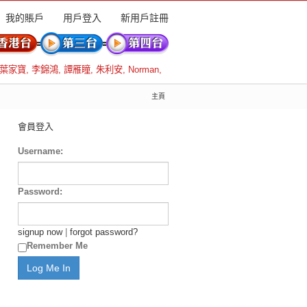
我的賬戶
用戶登入
新用戶註冊
葉家寶
,
李錦鴻
,
譚雁瞳
,
朱利安
,
Norman
,
主頁
會員登入
Username:
Password:
signup now
|
forgot password?
Remember Me