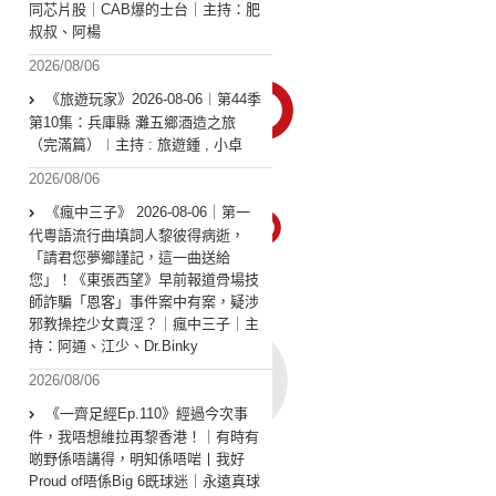
同芯片股｜CAB爆的士台｜主持：肥
叔叔、阿楊
2026/08/06
《旅遊玩家》2026-08-06︱第44季
第10集：兵庫縣 灘五鄉酒造之旅
（完滿篇）︱主持 : 旅遊鍾 , 小卓
2026/08/06
《瘋中三子》 2026-08-06｜第一
代粵語流行曲填詞人黎彼得病逝，
「請君您夢鄉謹記，這一曲送給
您」！《東張西望》早前報道骨場技
師詐騙「恩客」事件案中有案，疑涉
邪教操控少女賣淫？｜瘋中三子｜主
持：阿通、江少、Dr.Binky
2026/08/06
《一齊足經Ep.110》經過今次事
件，我唔想維拉再黎香港！｜有時有
啲野係唔講得，明知係唔啱丨我好
Proud of唔係Big 6既球迷｜永遠真球