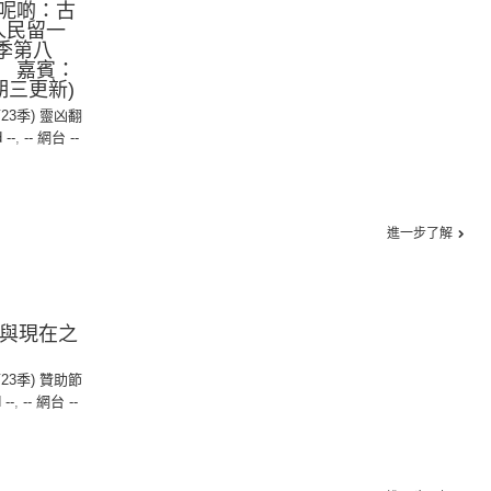
呢啲：古
「人民留一
季第八
 嘉賓：
期三更新)
第23季) 靈凶翻
 --
,
-- 網台 --
進一步了解
去與現在之
第23季) 贊助節
 --
,
-- 網台 --