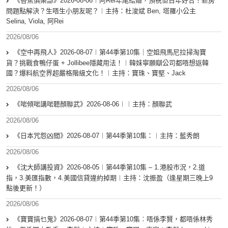
《香蕉俱樂部》2026-08-06︱阿Rei年尾結婚，預祝佢百年好合！新房
問題點解決？生唔生小朋友呢？︱主持：杜浚斌 Ben, 塔羅小公主
Selina, Viola, 阿Rei
2026/08/06
《空中再飛人》2026-08-07︱第44季第10集｜空姐飛馬尼拉掃淘寶
貨？挑戰食鴨仔蛋 + Jollibee隱藏用法！︱韓妹寧願瞓公司都唔想返韓
國？爆料航空界超嚴格階級文化！︱主持：寶珠、寶堅、Jack
2026/08/06
《啱傾啱講啱聽顏聯武》2026-08-06︱︱主持：顏聯武
2026/08/06
《日本咒怨凶間》2026-08-07︱第44季第10集：︱主持：藍秀朗
2026/08/06
《沈大師講投資》2026-08-05︱第44季第10集 – 1.港股市況，2.道
指，3.美匯指數，4.美國信貸違約掉期︱主持：沈振盈（逢星期三晚上9
點後更新！）
2026/08/06
《寶寶搞乜鬼》2026-08-07︱第44季第10集︰唔係李賢，都唔係林秀