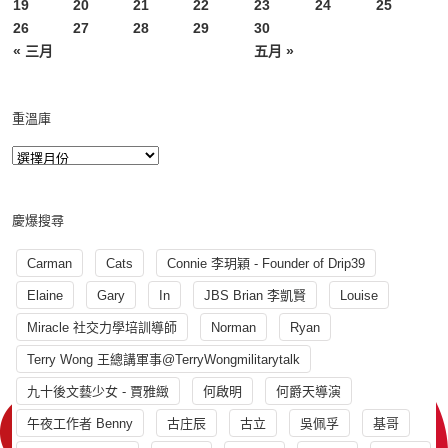
19
20
21
22
23
24
25
26
27
28
29
30
« 三月
五月 »
重溫庫
慶爆搜尋
Carman
Cats
Connie 李玥穎 - Founder of Drip39
Elaine
Gary
In
JBS Brian 李凱賢
Louise
Miracle 社交力學培訓導師
Norman
Ryan
Terry Wong 王總講軍事@TerryWongmilitarytalk
九十後文藝少女 - 賈雅緻
何啟明
何爵天導演
午夜工作者 Benny
古庄辰
古立
吳佩孚
基哥