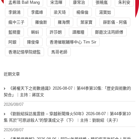
孟希璘 Ball Mang
宋浩暉
康常治
張曉嵐
朱利安
李錦鴻
李鑑峰
梁天琦
楊偉倫
湯寳如
瘋中三子
羅倫斯
羅海憫
葉家寶
薛影儀 - 阿儀
藍精靈
蝌蚪
許莎朗
譚雁瞳
鄭遨汶法筠師傅
阿銀
陳俊偉
香港催眠輔導中心 Tim Sir
香港記憶學院總監
馬哥老師
近期文章
《蔣權天下之術數通識》2026-08-07︱第44季第10集:「歴史與術數的
契合」｜主持：蔣匡文
2026/08/07
《劉銳紹採訪風雲錄 – 穿越新聞烽火50年》2026-08-07︱第44季第10
集 死於”可原諒殺人“的黎漢成父子（下）︱主持：劉銳紹（夫子）
2026/08/07