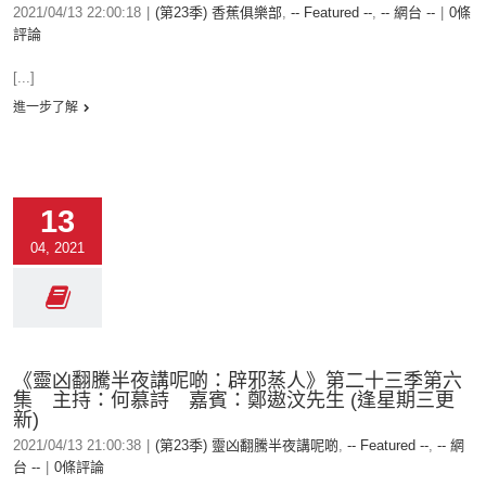
2021/04/13 22:00:18
|
(第23季) 香蕉俱樂部
,
-- Featured --
,
-- 網台 --
|
0條
評論
[...]
進一步了解
13
04, 2021
《靈凶翻騰半夜講呢啲：辟邪蒸人》第二十三季第六
集 主持：何慕詩 嘉賓：鄭遨汶先生 (逢星期三更
新)
2021/04/13 21:00:38
|
(第23季) 靈凶翻騰半夜講呢啲
,
-- Featured --
,
-- 網
台 --
|
0條評論