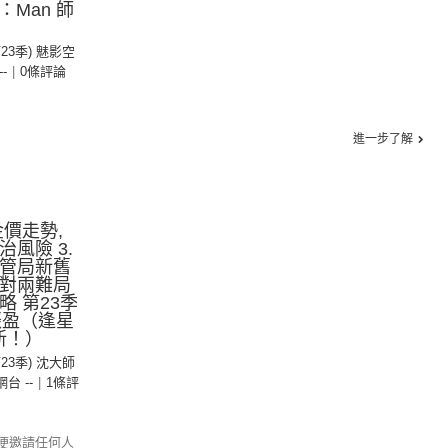
：Man 師
第23季) 魅影空
--
|
0條評論
進一步了解
金價走勢,
治風險 3.
金管局新舊
面對兩難局
略 第23季
振盈（逢星
新！）
第23季) 沈大師
 網台 --
|
1條評
便邀請任何人