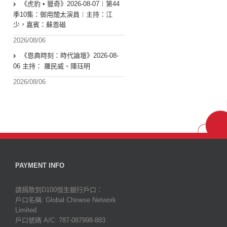
《虎豹 • 獵奇》2026-08-07︱第44
季10集：御用闊太演員︱主持：江
少，嘉賓：蘇恩磁
2026/08/06
《恩典時刻：時代論壇》2026-08-
06 主持： 羅民威、陳珏明
2026/08/06
PAYMENT INFO
請捐款到D100恒生銀行戶口：
戶口名稱: Global Chinese Network
Limited
戶口號碼 A/C: 787-087998-883