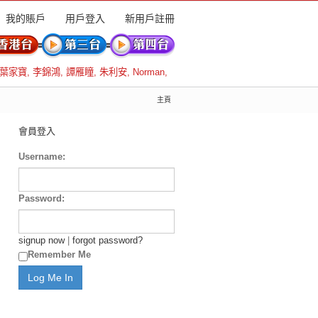
我的賬戶
用戶登入
新用戶註冊
葉家寶
,
李錦鴻
,
譚雁瞳
,
朱利安
,
Norman
,
主頁
會員登入
Username:
Password:
signup now
|
forgot password?
Remember Me