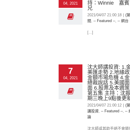
持：Winnie 嘉賓
04, 2021
兄
2021/04/07 21:00:18
|
(
間
,
-- Featured --
,
-- 網台 
[...]
沈大師講投資: 1.
7
美匯走勢 2.地緣政
金額市場危機 4.
04, 2021
總裁說話 5.美國
面 6.股票及本週策
第五集 主持：沈
期三晚上9點後更
2021/04/07 21:00:12
|
(
講投資
,
-- Featured --
,
--
論
沈大師或其助手絕不會隨