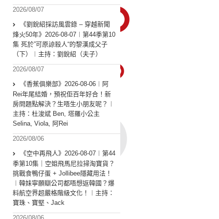
2026/08/07
《劉銳紹採訪風雲錄 – 穿越新聞
烽火50年》2026-08-07︱第44季第10
集 死於”可原諒殺人“的黎漢成父子
（下）︱主持：劉銳紹（夫子）
2026/08/07
《香蕉俱樂部》2026-08-06︱阿
Rei年尾結婚，預祝佢百年好合！新
房問題點解決？生唔生小朋友呢？︱
主持：杜浚斌 Ben, 塔羅小公主
Selina, Viola, 阿Rei
2026/08/06
《空中再飛人》2026-08-07︱第44
季第10集｜空姐飛馬尼拉掃淘寶貨？
挑戰食鴨仔蛋 + Jollibee隱藏用法！
︱韓妹寧願瞓公司都唔想返韓國？爆
料航空界超嚴格階級文化！︱主持：
寶珠、寶堅、Jack
2026/08/06