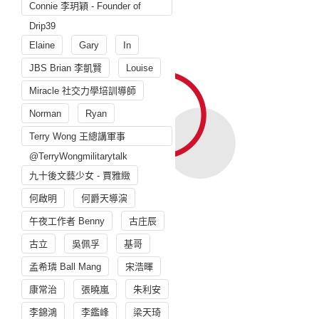
Connie 李玥穎 - Founder of
Drip39
Elaine
Gary
In
JBS Brian 李凱賢
Louise
Miracle 社交力學培訓導師
Norman
Ryan
Terry Wong 王總講軍事
@TerryWongmilitarytalk
九十後文藝少女 - 賈雅緻
何啟明
何爵天導演
午夜工作者 Benny
古庄辰
古立
吳佩孚
基哥
孟希璘 Ball Mang
宋浩暉
康常治
張曉嵐
朱利安
李錦鴻
李鑑峰
梁天琦