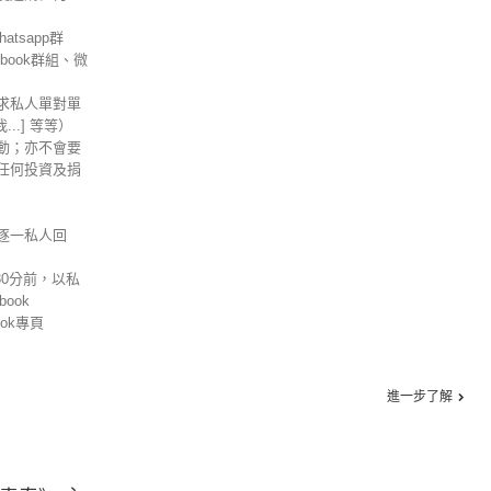
tsapp群
ebook群組、微
求私人單對單
信我...] 等等）
動；亦不會要
任何投資及捐
逐一私人回
30分前，以私
ook
ok專頁
進一步了解