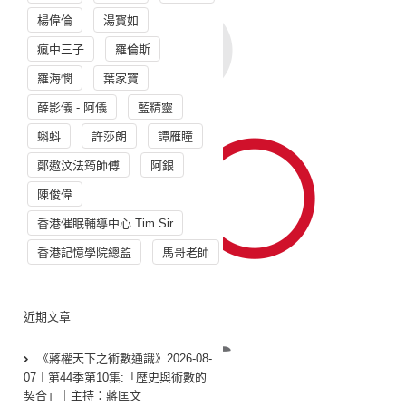
楊偉倫
湯寳如
瘋中三子
羅倫斯
羅海憫
葉家寶
薛影儀 - 阿儀
藍精靈
蝌蚪
許莎朗
譚雁瞳
鄭遨汶法筠師傅
阿銀
陳俊偉
香港催眠輔導中心 Tim Sir
香港記憶學院總監
馬哥老師
近期文章
《蔣權天下之術數通識》2026-08-
07︱第44季第10集:「歴史與術數的
契合」｜主持：蔣匡文