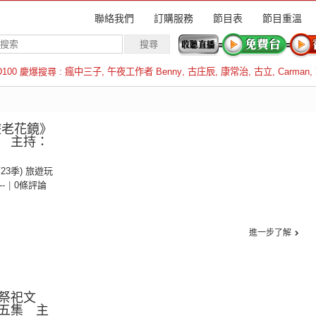
聯絡我們
訂購服務
節目表
節目重溫
D100 慶爆搜尋 :
瘋中三子
,
午夜工作者 Benny
,
古庄辰
,
康常治
,
古立
,
Carman
,
羅倫斯
遊老花鏡》
 主持：
第23季) 旅遊玩
--
|
0條評論
進一步了解
祭祀文
五集 主