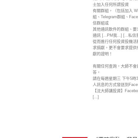
士加入任何所謂投資
有關群組，（包括加入 Wha
組、Telegram群組、Fac
信群組或
其他通訊軟件的群組、要
通訊 [...PM我...] [...私
從而進行任何投資投機活
求捐獻，更不會要求提供
獻的證明！
有關任何查詢，大師不會
答，
請在每週星期三 下午5時
人訊息的方式發送到Faceb
【沈大師講投資】Facebo
[...]