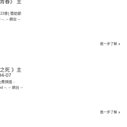
見青春》 主
第23季) 贊助節
 --
,
-- 網台 --
進一步了解
業之死 》主
4-07
免費頻道 -
ed --
,
-- 網台 --
進一步了解