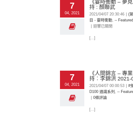
《霎時衝動 – 夢
7
持 : 顏聯武
04, 2021
2021/04/07 20:30:46
|
(
目 - 霎時衝動
,
-- Featured
|
迴響已關閉
[...]
《人間錦言 – 專
7
持︰李錦洪 2021-0
04, 2021
2021/04/07 00:00:53
|
#
D100 通識系列
,
-- Featur
|
0條評論
[...]