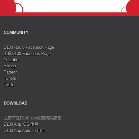
COMMUNITY
D100 Radio Facebook Page
上環D100 Facebook Page
Youtube
e-shop
Patreon
TuneIn
Twitter
DOWNLOAD
立即下載D100 app收聽精采節目！
D100 App iOS 用戶
D100 App Android 用戶