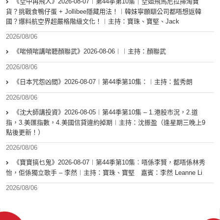
《空中再飛人》2026-08-07︱第44季第10集｜空姐飛馬尼拉掃淘寶
貨？挑戰食鴨仔蛋 + Jollibee隱藏用法！︱韓妹寧願瞓公司都唔想返韓
國？爆料航空界超嚴格階級文化！︱主持：寶珠、寶堅、Jack
2026/08/06
《啱傾啱講啱聽顏聯武》2026-08-06︱︱主持：顏聯武
2026/08/06
《日本咒怨凶間》2026-08-07︱第44季第10集：︱主持：藍秀朗
2026/08/06
《沈大師講投資》2026-08-05︱第44季第10集 – 1.港股市況，2.道
指，3.美匯指數，4.美國信貸違約掉期︱主持：沈振盈（逢星期三晚上9
點後更新！）
2026/08/06
《寶寶搞乜鬼》2026-08-07︱第44季第10集︰唔係李賢，都唔係林秀
怡，佢係獨立歌手 – 李然︱主持：寶珠、寶堅 嘉賓：李然 Leanne Li
2026/08/06