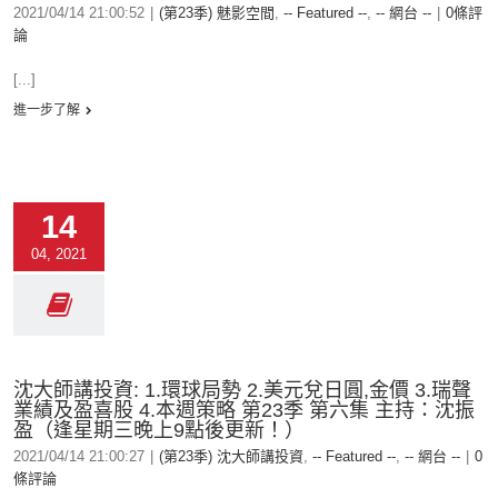
2021/04/14 21:00:52
|
(第23季) 魅影空間
,
-- Featured --
,
-- 網台 --
|
0條評
論
[...]
進一步了解
14
04, 2021
沈大師講投資: 1.環球局勢 2.美元兌日圓,金價 3.瑞聲
業績及盈喜股 4.本週策略 第23季 第六集 主持：沈振
盈（逢星期三晚上9點後更新！）
2021/04/14 21:00:27
|
(第23季) 沈大師講投資
,
-- Featured --
,
-- 網台 --
|
0
條評論