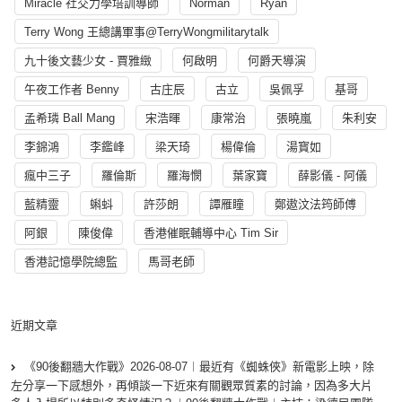
Miracle 社交力學培訓導師
Norman
Ryan
Terry Wong 王總講軍事@TerryWongmilitarytalk
九十後文藝少女 - 賈雅緻
何啟明
何爵天導演
午夜工作者 Benny
古庄辰
古立
吳佩孚
基哥
孟希璘 Ball Mang
宋浩暉
康常治
張曉嵐
朱利安
李錦鴻
李鑑峰
梁天琦
楊偉倫
湯寳如
瘋中三子
羅倫斯
羅海憫
葉家寶
薛影儀 - 阿儀
藍精靈
蝌蚪
許莎朗
譚雁瞳
鄭遨汶法筠師傅
阿銀
陳俊偉
香港催眠輔導中心 Tim Sir
香港記憶學院總監
馬哥老師
近期文章
《90後翻牆大作戰》2026-08-07︱最近有《蜘蛛俠》新電影上映，除
左分享一下感想外，再傾談一下近來有關觀眾質素的討論，因為多大片