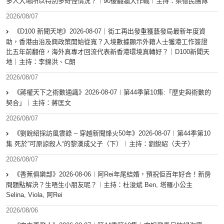
多人入場所以特別多奇怪情況？︱90後翻牆大作戰︱主持：梁德民團隊
2026/08/07
《D100 新聞天地》2026-08-07｜街工再出發重獲藝發局最新年度資
助，香港由治及興政策開始從寬？入境數據顯示外籍人士獲港工作簽證
比五年前翻倍，海外真專才回流代表新香港環境真轉好？｜D100新聞天
地｜主持：李錦洪、C朗
2026/08/07
《蔣權天下之術數通識》2026-08-07︱第44季第10集:「歴史與術數的
契合」｜主持：蔣匡文
2026/08/07
《劉銳紹採訪風雲錄 – 穿越新聞烽火50年》2026-08-07︱第44季第10
集 死於”可原諒殺人“的黎漢成父子（下）︱主持：劉銳紹（夫子）
2026/08/07
《香蕉俱樂部》2026-08-06︱阿Rei年尾結婚，預祝佢百年好合！新房
問題點解決？生唔生小朋友呢？︱主持：杜浚斌 Ben, 塔羅小公主
Selina, Viola, 阿Rei
2026/08/06