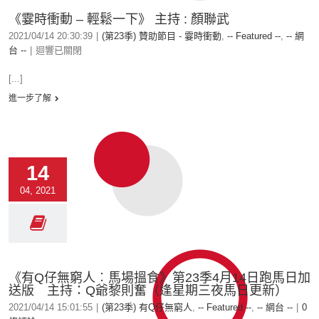
《霎時衝動 – 輕鬆一下》 主持 : 顏聯武
2021/04/14 20:30:39
|
(第23季) 贊助節目 - 霎時衝動
,
-- Featured --
,
-- 網
台 --
|
迴響已關閉
[...]
進一步了解
14
04, 2021
《有Q仔無窮人︰馬場搵食》第23季4月14日跑馬日加
送版 主持：Q爺黎則奮（逢星期三夜馬日更新）
2021/04/14 15:01:55
|
(第23季) 有Q仔無窮人
,
-- Featured --
,
-- 網台 --
|
0