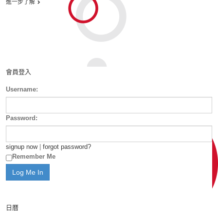
進一步了解
會員登入
Username:
Password:
signup now
|
forgot password?
Remember Me
日曆