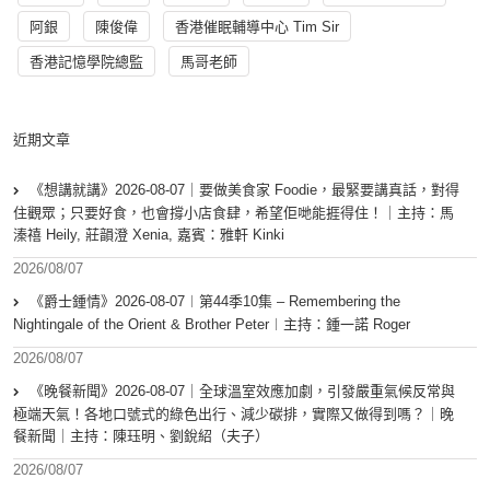
阿銀
陳俊偉
香港催眠輔導中心 Tim Sir
香港記憶學院總監
馬哥老師
近期文章
《想講就講》2026-08-07｜要做美食家 Foodie，最緊要講真話，對得
住觀眾；只要好食，也會撐小店食肆，希望佢哋能捱得住！｜主持：馬
溱禧 Heily, 莊韻澄 Xenia, 嘉賓：雅軒 Kinki
2026/08/07
《爵士鍾情》2026-08-07︱第44季10集 – Remembering the
Nightingale of the Orient & Brother Peter︱主持：鍾一諾 Roger
2026/08/07
《晚餐新聞》2026-08-07｜全球溫室效應加劇，引發嚴重氣候反常與
極端天氣！各地口號式的綠色出行、減少碳排，實際又做得到嗎？｜晚
餐新聞｜主持：陳珏明、劉銳紹（夫子）
2026/08/07