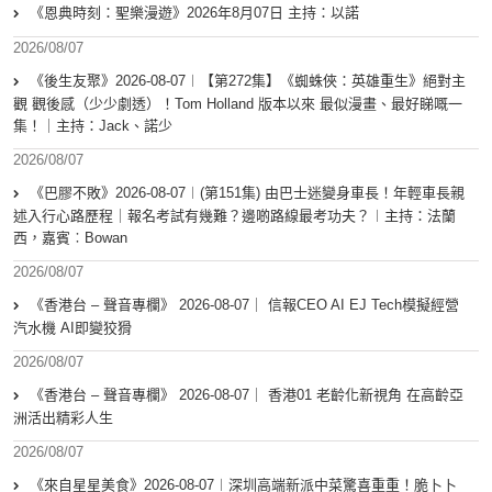
《恩典時刻：聖樂漫遊》2026年8月07日 主持：以諾
2026/08/07
《後生友聚》2026-08-07︱【第272集】《蜘蛛俠：英雄重生》絕對主
觀 觀後感（少少劇透）！Tom Holland 版本以來 最似漫畫、最好睇嘅一
集！｜主持：Jack、諾少
2026/08/07
《巴膠不敗》2026-08-07︱(第151集) 由巴士迷變身車長！年輕車長親
述入行心路歷程｜報名考試有幾難？邊啲路線最考功夫？︱主持：法蘭
西，嘉賓︰Bowan
2026/08/07
《香港台 – 聲音專欄》 2026-08-07｜ 信報CEO AI EJ Tech模擬經營
汽水機 AI即變狡猾
2026/08/07
《香港台 – 聲音專欄》 2026-08-07｜ 香港01 老齡化新視角 在高齡亞
洲活出精彩人生
2026/08/07
《來自星星美食》2026-08-07︱深圳高端新派中菜驚喜重重！脆卜卜