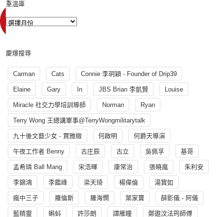
重溫庫
慶爆搜尋
Carman
Cats
Connie 李玥穎 - Founder of Drip39
Elaine
Gary
In
JBS Brian 李凱賢
Louise
Miracle 社交力學培訓導師
Norman
Ryan
Terry Wong 王總講軍事@TerryWongmilitarytalk
九十後文藝少女 - 賈雅緻
何啟明
何爵天導演
午夜工作者 Benny
古庄辰
古立
吳佩孚
基哥
孟希璘 Ball Mang
宋浩暉
康常治
張曉嵐
朱利安
李錦鴻
李鑑峰
梁天琦
楊偉倫
湯寳如
瘋中三子
羅倫斯
羅海憫
葉家寶
薛影儀 - 阿儀
藍精靈
蝌蚪
許莎朗
譚雁瞳
鄭遨汶法筠師傅