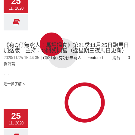
25
11, 2020
《有Q仔無窮人︰馬場搵食》第21季11月25日跑馬日
加送版 主持：Q爺黎則奮（逢星期三夜馬日更新）
2020/11/25 15:44:35
|
(第21季) 有Q仔無窮人
,
-- Featured --
,
-- 網台 --
|
0
條評論
[...]
進一步了解
25
11, 2020