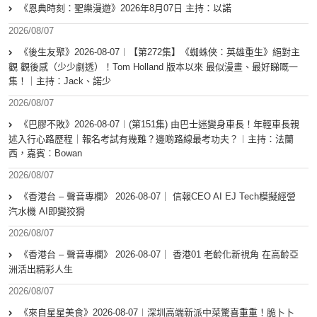
《恩典時刻：聖樂漫遊》2026年8月07日 主持：以諾
2026/08/07
《後生友聚》2026-08-07︱【第272集】《蜘蛛俠：英雄重生》絕對主
觀 觀後感（少少劇透）！Tom Holland 版本以來 最似漫畫、最好睇嘅一
集！｜主持：Jack、諾少
2026/08/07
《巴膠不敗》2026-08-07︱(第151集) 由巴士迷變身車長！年輕車長親
述入行心路歷程｜報名考試有幾難？邊啲路線最考功夫？︱主持：法蘭
西，嘉賓︰Bowan
2026/08/07
《香港台 – 聲音專欄》 2026-08-07｜ 信報CEO AI EJ Tech模擬經營
汽水機 AI即變狡猾
2026/08/07
《香港台 – 聲音專欄》 2026-08-07｜ 香港01 老齡化新視角 在高齡亞
洲活出精彩人生
2026/08/07
《來自星星美食》2026-08-07︱深圳高端新派中菜驚喜重重！脆卜卜