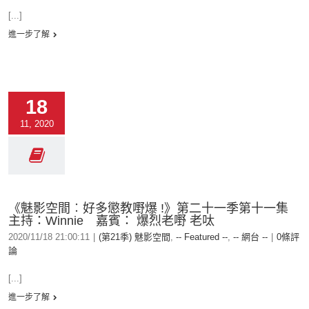
[...]
進一步了解
18
11, 2020
《魅影空間︰好多懲教嘢爆 !》第二十一季第十一集
主持：Winnie 嘉賓： 爆烈老嘢 老呔
2020/11/18 21:00:11
|
(第21季) 魅影空間
,
-- Featured --
,
-- 網台 --
|
0條評
論
[...]
進一步了解