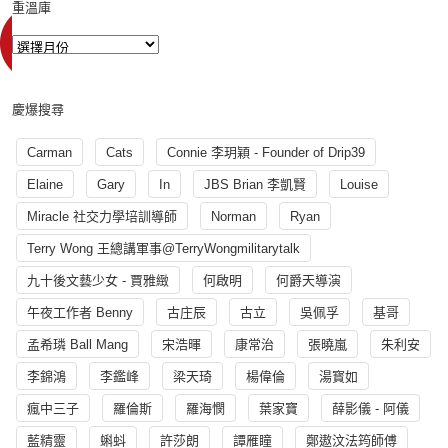
重溫庫
慶爆搜尋
Carman
Cats
Connie 李玥穎 - Founder of Drip39
Elaine
Gary
In
JBS Brian 李凱賢
Louise
Miracle 社交力學培訓導師
Norman
Ryan
Terry Wong 王總講軍事@TerryWongmilitarytalk
九十後文藝少女 - 賈雅緻
何啟明
何爵天導演
午夜工作者 Benny
古庄辰
古立
吳佩孚
基哥
孟希璘 Ball Mang
宋浩暉
康常治
張曉嵐
朱利安
李錦鴻
李鑑峰
梁天琦
楊偉倫
湯寳如
瘋中三子
羅倫斯
羅海憫
葉家寶
薛影儀 - 阿儀
藍精靈
蝌蚪
許莎朗
譚雁瞳
鄭遨汶法筠師傅