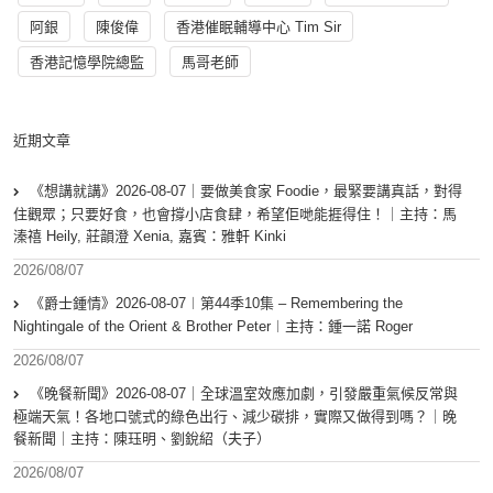
阿銀
陳俊偉
香港催眠輔導中心 Tim Sir
香港記憶學院總監
馬哥老師
近期文章
《想講就講》2026-08-07｜要做美食家 Foodie，最緊要講真話，對得
住觀眾；只要好食，也會撐小店食肆，希望佢哋能捱得住！｜主持：馬
溱禧 Heily, 莊韻澄 Xenia, 嘉賓：雅軒 Kinki
2026/08/07
《爵士鍾情》2026-08-07︱第44季10集 – Remembering the
Nightingale of the Orient & Brother Peter︱主持：鍾一諾 Roger
2026/08/07
《晚餐新聞》2026-08-07｜全球溫室效應加劇，引發嚴重氣候反常與
極端天氣！各地口號式的綠色出行、減少碳排，實際又做得到嗎？｜晚
餐新聞｜主持：陳珏明、劉銳紹（夫子）
2026/08/07