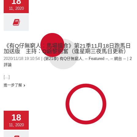
18
11, 2020
《有Q仔無窮人︰馬場搵食》第21季11月18日跑馬日
加送版 主持：Q爺黎則奮（逢星期三夜馬日更新）
2020/11/18 19:10:54
|
(第21季) 有Q仔無窮人
,
-- Featured --
,
-- 網台 --
|
2
評論
[...]
進一步了解
18
11, 2020