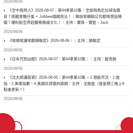
2026/08/06
《空中再飛人》2026-08-07︱第44季第10集｜空姐飛馬尼拉掃淘寶
貨？挑戰食鴨仔蛋 + Jollibee隱藏用法！︱韓妹寧願瞓公司都唔想返韓
國？爆料航空界超嚴格階級文化！︱主持：寶珠、寶堅、Jack
2026/08/06
《啱傾啱講啱聽顏聯武》2026-08-06︱︱主持：顏聯武
2026/08/06
《日本咒怨凶間》2026-08-07︱第44季第10集：︱主持：藍秀朗
2026/08/06
《沈大師講投資》2026-08-05︱第44季第10集 – 1.港股市況，2.道
指，3.美匯指數，4.美國信貸違約掉期︱主持：沈振盈（逢星期三晚上9
點後更新！）
2026/08/06