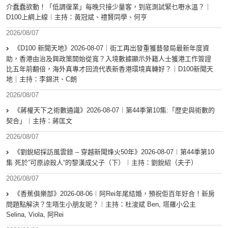
介蠢蠢欲動！「低調復業」每晚只接少量客，到底測試緊乜嘢水溫？｜
D100上綱上線︱主持：黃冠斌、禮賢同學、何亨
2026/08/07
《D100 新聞天地》2026-08-07｜街工再出發重獲藝發局最新年度資
助，香港由治及興政策開始從寬？入境數據顯示外籍人士獲港工作簽證
比五年前翻倍，海外真專才回流代表新香港環境真轉好？｜D100新聞天
地｜主持：李錦洪、C朗
2026/08/07
《蔣權天下之術數通識》2026-08-07︱第44季第10集:「歴史與術數的
契合」｜主持：蔣匡文
2026/08/07
《劉銳紹採訪風雲錄 – 穿越新聞烽火50年》2026-08-07︱第44季第10
集 死於”可原諒殺人“的黎漢成父子（下）︱主持：劉銳紹（夫子）
2026/08/07
《香蕉俱樂部》2026-08-06︱阿Rei年尾結婚，預祝佢百年好合！新房
問題點解決？生唔生小朋友呢？︱主持：杜浚斌 Ben, 塔羅小公主
Selina, Viola, 阿Rei