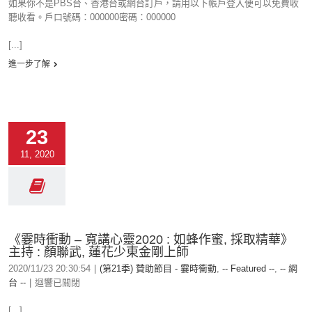
如果你不是PBS台、香港台或網台訂戶，請用以下帳戶登入便可以免費收
聽收看。戶口號碼：000000密碼：000000
[...]
進一步了解
23
11, 2020
《霎時衝動 – 寬講心靈2020 : 如蜂作蜜, 採取精華》
主持 : 顏聯武, 蓮花少東金剛上師
2020/11/23 20:30:54
|
(第21季) 贊助節目 - 霎時衝動
,
-- Featured --
,
-- 網
台 --
|
迴響已關閉
[...]