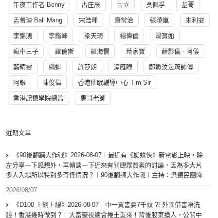
午夜工作者 Benny
古庄辰
古立
吳佩孚
基哥
孟希璘 Ball Mang
宋浩暉
康常治
張曉嵐
朱利安
李錦鴻
李鑑峰
梁天琦
楊偉倫
湯寳如
瘋中三子
羅倫斯
羅海憫
葉家寶
薛影儀 - 阿儀
藍精靈
蝌蚪
許莎朗
譚雁瞳
鄭遨汶法筠師傅
阿銀
陳俊偉
香港催眠輔導中心 Tim Sir
香港記憶學院總監
馬哥老師
近期文章
《90後翻牆大作戰》2026-08-07︱最近有《蜘蛛俠》新電影上映，除
左分享一下感想外，再傾談一下近來有關觀眾質素的討論，因為多大片
多人入場所以特別多奇怪情況？︱90後翻牆大作戰︱主持：梁德民團隊
2026/08/07
《D100 上綱上線》2026-08-07｜中一買書要7千蚊 ?! 外國借書唔洗
錢！香港幾時做到？｜大富豪夜總會捲土重來！背後股東換人，公關中