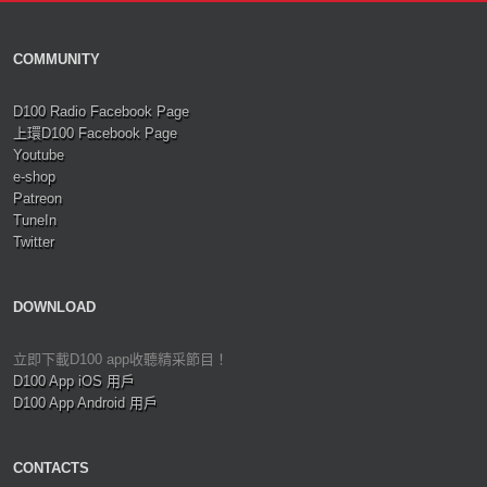
COMMUNITY
D100 Radio Facebook Page
上環D100 Facebook Page
Youtube
e-shop
Patreon
TuneIn
Twitter
DOWNLOAD
立即下載D100 app收聽精采節目！
D100 App iOS 用戶
D100 App Android 用戶
CONTACTS