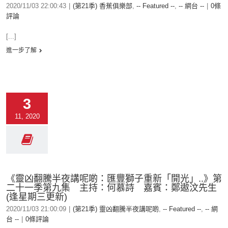
2020/11/03 22:00:43
|
(第21季) 香蕉俱樂部
,
-- Featured --
,
-- 網台 --
|
0條
評論
[...]
進一步了解
3
11, 2020
《靈凶翻騰半夜講呢啲：匯豐獅子重新「開光」..》第
二十一季第九集 主持：何慕詩 嘉賓：鄭遨汶先生
(逢星期三更新)
2020/11/03 21:00:09
|
(第21季) 靈凶翻騰半夜講呢啲
,
-- Featured --
,
-- 網
台 --
|
0條評論