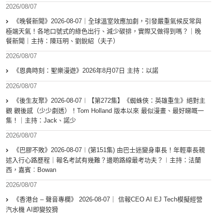
2026/08/07
《晚餐新聞》2026-08-07｜全球溫室效應加劇，引發嚴重氣候反常與
極端天氣！各地口號式的綠色出行、減少碳排，實際又做得到嗎？｜晚
餐新聞｜主持：陳珏明、劉銳紹（夫子）
2026/08/07
《恩典時刻：聖樂漫遊》2026年8月07日 主持：以諾
2026/08/07
《後生友聚》2026-08-07︱【第272集】《蜘蛛俠：英雄重生》絕對主
觀 觀後感（少少劇透）！Tom Holland 版本以來 最似漫畫、最好睇嘅一
集！｜主持：Jack、諾少
2026/08/07
《巴膠不敗》2026-08-07︱(第151集) 由巴士迷變身車長！年輕車長親
述入行心路歷程｜報名考試有幾難？邊啲路線最考功夫？︱主持：法蘭
西，嘉賓︰Bowan
2026/08/07
《香港台 – 聲音專欄》 2026-08-07｜ 信報CEO AI EJ Tech模擬經營
汽水機 AI即變狡猾