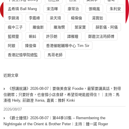
孟希璘 Ball Mang
宋浩暉
康常治
張曉嵐
朱利安
李錦鴻
李鑑峰
梁天琦
楊偉倫
湯寳如
瘋中三子
羅倫斯
羅海憫
葉家寶
薛影儀 - 阿儀
藍精靈
蝌蚪
許莎朗
譚雁瞳
鄭遨汶法筠師傅
阿銀
陳俊偉
香港催眠輔導中心 Tim Sir
香港記憶學院總監
馬哥老師
近期文章
《想講就講》2026-08-07｜要做美食家 Foodie，最緊要講真話，對得
住觀眾；只要好食，也會撐小店食肆，希望佢哋能捱得住！｜主持：馬
溱禧 Heily, 莊韻澄 Xenia, 嘉賓：雅軒 Kinki
2026/08/07
《爵士鍾情》2026-08-07︱第44季10集 – Remembering the
Nightingale of the Orient & Brother Peter︱主持：鍾一諾 Roger