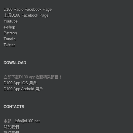
D100 Radio Facebook Page
上環D100 Facebook Page
Youtube
e-shop
Patreon
TuneIn
Twitter
DOWNLOAD
立即下載D100 app收聽精采節目！
D100 App iOS 用戶
D100 App Android 用戶
CONTACTS
電郵 :
info@d100.net
關於我們
聯絡我們