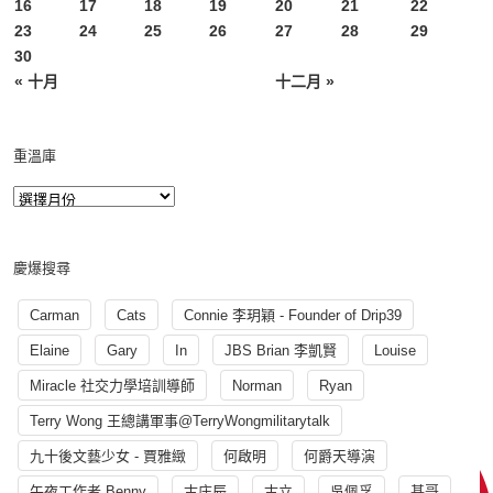
16
17
18
19
20
21
22
23
24
25
26
27
28
29
30
« 十月
十二月 »
重溫庫
慶爆搜尋
Carman
Cats
Connie 李玥穎 - Founder of Drip39
Elaine
Gary
In
JBS Brian 李凱賢
Louise
Miracle 社交力學培訓導師
Norman
Ryan
Terry Wong 王總講軍事@TerryWongmilitarytalk
九十後文藝少女 - 賈雅緻
何啟明
何爵天導演
午夜工作者 Benny
古庄辰
古立
吳佩孚
基哥