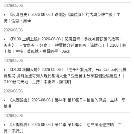
2026/08/06
《反斗歷史》2026-08-06︱路蘭版《奧德賽》的古典英雄主義︱主
持：倫爺，周sir
2026/08/06
《D100 上綱上線》2026-08-06｜葵廣直擊！尋找冰糖葫蘆的故事！｜
火炙芝士三文魚卷 ~ 好食！｜禮賢推介芒果奶西，涼透心！｜D100上綱
上線︱主持：黃冠斌、禮賢同學、Jack
2026/08/06
《D100 新聞天地》2026-08-06｜「老千計狀元才」Fun Coffee億元投
資騙局 與時並進可列入現代騙術大全？受害苦主分享整個受騙過程！｜
D100新聞天地｜主持：李錦洪、陳珏明
2026/08/06
《人間錦言》2026-08-06︱第44季 第10集E – 最後的尊嚴︱主持：李
錦洪
2026/08/06
《人間錦言》2026-08-06︱第44季 第10集C – 也無風雨也無晴︱主
持：李錦洪