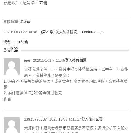
新建帳戶，這請按此
註冊
相關搜尋:
沈振盈
2020/09/30 22:00:36
|
(第21季) 沈大師講投資
,
-- Featured --
,
--
網台 --
|
3 評論
3 評論
jgor
2020/10/02 at 11:45
登入後再回覆
大師我想了解一下，影片中提及外幣情況時，當中有一些背後
原因，我希望能了解更多：
1. 現在不再持有英磅的原因，或者當有什麼因素呈現嘅時候，應減持有英
鎊
2. 為什麼選擇把部分資金轉成歐元
謝謝
13925790337
2020/10/07 at 11:17
登入後再回覆
大师你好！股票看盘是用复权还是不复权？还请分析下Ａ股走