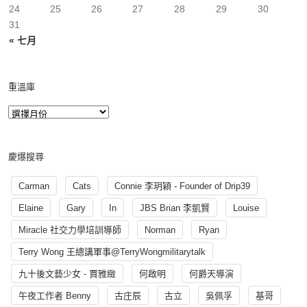
24
25
26
27
28
29
30
31
« 七月
重溫庫
慶爆搜尋
Carman
Cats
Connie 李玥穎 - Founder of Drip39
Elaine
Gary
In
JBS Brian 李凱賢
Louise
Miracle 社交力學培訓導師
Norman
Ryan
Terry Wong 王總講軍事@TerryWongmilitarytalk
九十後文藝少女 - 賈雅緻
何啟明
何爵天導演
午夜工作者 Benny
古庄辰
古立
吳佩孚
基哥