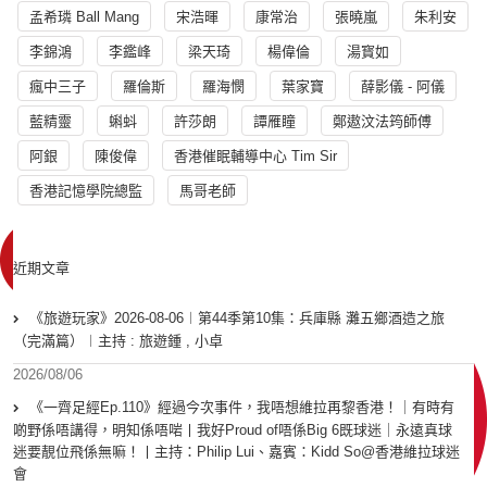
孟希璘 Ball Mang
宋浩暉
康常治
張曉嵐
朱利安
李錦鴻
李鑑峰
梁天琦
楊偉倫
湯寳如
瘋中三子
羅倫斯
羅海憫
葉家寶
薛影儀 - 阿儀
藍精靈
蝌蚪
許莎朗
譚雁瞳
鄭遨汶法筠師傅
阿銀
陳俊偉
香港催眠輔導中心 Tim Sir
香港記憶學院總監
馬哥老師
近期文章
《旅遊玩家》2026-08-06︱第44季第10集：兵庫縣 灘五鄉酒造之旅
（完滿篇）︱主持 : 旅遊鍾 , 小卓
2026/08/06
《一齊足經Ep.110》經過今次事件，我唔想維拉再黎香港！｜有時有
啲野係唔講得，明知係唔啱丨我好Proud of唔係Big 6既球迷｜永遠真球
迷要靚位飛係無嘛！丨主持：Philip Lui、嘉賓：Kidd So@香港維拉球迷
會