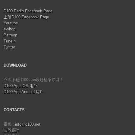
D100 Radio Facebook Page
上環D100 Facebook Page
Youtube
e-shop
Patreon
TuneIn
Twitter
DOWNLOAD
立即下載D100 app收聽精采節目！
D100 App iOS 用戶
D100 App Android 用戶
CONTACTS
電郵 :
info@d100.net
關於我們