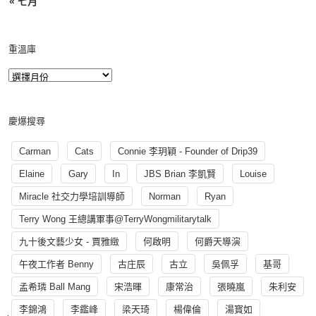
« 七月
重溫庫
慶爆搜尋
Carman
Cats
Connie 李玥穎 - Founder of Drip39
Elaine
Gary
In
JBS Brian 李凱賢
Louise
Miracle 社交力學培訓導師
Norman
Ryan
Terry Wong 王總講軍事@TerryWongmilitarytalk
九十後文藝少女 - 賈雅緻
何啟明
何爵天導演
午夜工作者 Benny
古庄辰
古立
吳佩孚
基哥
孟希璘 Ball Mang
宋浩暉
康常治
張曉嵐
朱利安
李錦鴻
李鑑峰
梁天琦
楊偉倫
湯寳如