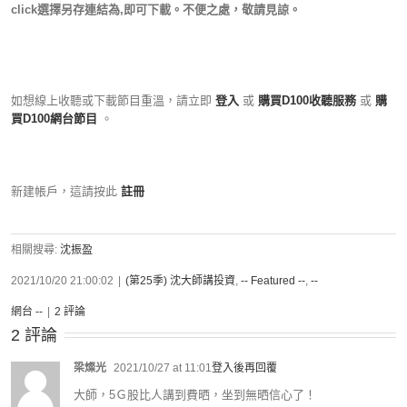
click選擇另存連結為,即可下載。不便之處，敬請見諒。
如想線上收聽或下載節目重溫，請立即
登入
或
購買D100收聽服務
或
購
買D100網台節目
。
新建帳戶，這請按此
註冊
相關搜尋:
沈振盈
2021/10/20 21:00:02
|
(第25季) 沈大師講投資
,
-- Featured --
,
--
網台 --
|
2 評論
2 評論
梁燦光
2021/10/27 at 11:01
登入後再回覆
大師，5Ｇ股比人講到費晒，坐到無晒信心了！