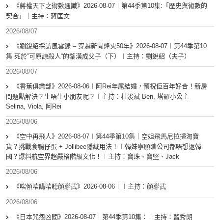
《蔣權天下之術數通識》2026-08-07︱第44季第10集:「歴史與術數的
契合」｜主持：蔣匡文
2026/08/07
《劉銳紹採訪風雲錄 – 穿越新聞烽火50年》2026-08-07︱第44季第10
集 死於”可原諒殺人“的黎漢成父子（下）︱主持：劉銳紹（夫子）
2026/08/07
《香蕉俱樂部》2026-08-06︱阿Rei年尾結婚，預祝佢百年好合！新房
問題點解決？生唔生小朋友呢？︱主持：杜浚斌 Ben, 塔羅小公主
Selina, Viola, 阿Rei
2026/08/06
《空中再飛人》2026-08-07︱第44季第10集｜空姐飛馬尼拉掃淘寶
貨？挑戰食鴨仔蛋 + Jollibee隱藏用法！︱韓妹寧願瞓公司都唔想返韓
國？爆料航空界超嚴格階級文化！︱主持：寶珠、寶堅、Jack
2026/08/06
《啱傾啱講啱聽顏聯武》2026-08-06︱︱主持：顏聯武
2026/08/06
《日本咒怨凶間》2026-08-07︱第44季第10集：︱主持：藍秀朗