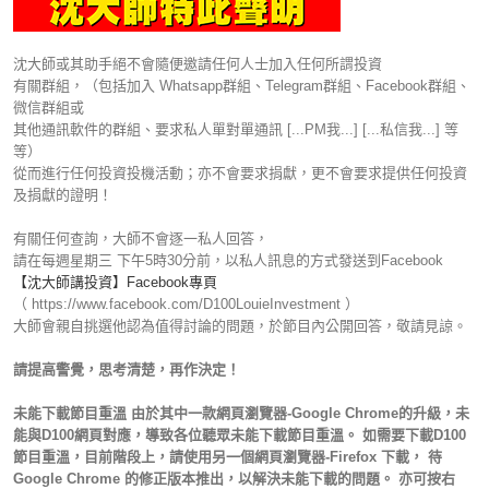
沈大師或其助手絕不會隨便邀請任何人士加入任何所謂投資
有關群組，（包括加入 Whatsapp群組、Telegram群組、Facebook群組、
微信群組或
其他通訊軟件的群組、要求私人單對單通訊 [...PM我...] [...私信我...] 等
等）
從而進行任何投資投機活動；亦不會要求捐獻，更不會要求提供任何投資
及捐獻的證明！
有關任何查詢，大師不會逐一私人回答，
請在每週星期三 下午5時30分前，以私人訊息的方式發送到Facebook
【沈大師講投資】Facebook專頁
（ https://www.facebook.com/D100LouieInvestment ）
大師會親自挑選他認為值得討論的問題，於節目內公開回答，敬請見諒。
請提高警覺，思考清楚，再作決定！
未能下載節目重溫 由於其中一款網頁瀏覽器-Google Chrome的升級，未
能與D100網頁對應，導致各位聽眾未能下載節目重溫。 如需要下載D100
節目重溫，目前階段上，請使用另一個網頁瀏覽器-Firefox 下載， 待
Google Chrome 的修正版本推出，以解決未能下載的問題。 亦可按右