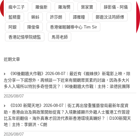
瘋中三子
羅倫斯
羅海憫
葉家寶
薛影儀 - 阿儀
藍精靈
蝌蚪
許莎朗
譚雁瞳
鄭遨汶法筠師傅
阿銀
陳俊偉
香港催眠輔導中心 Tim Sir
香港記憶學院總監
馬哥老師
近期文章
《90後翻牆大作戰》2026-08-07︱最近有《蜘蛛俠》新電影上映，除
左分享一下感想外，再傾談一下近來有關觀眾質素的討論，因為多大片
多人入場所以特別多奇怪情況？︱90後翻牆大作戰︱主持：梁德民團隊
2026/08/07
《D100 新聞天地》2026-08-07｜街工再出發重獲藝發局最新年度資
助，香港由治及興政策開始從寬？入境數據顯示外籍人士獲港工作簽證
比五年前翻倍，海外真專才回流代表新香港環境真轉好？｜D100新聞天
地｜主持：李錦洪、C朗
2026/08/07