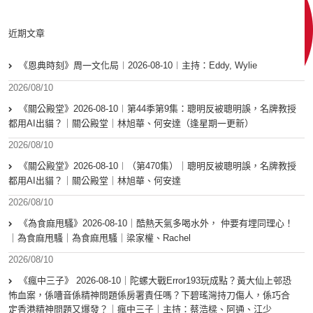
近期文章
《恩典時刻》周一文化局︱2026-08-10︱主持：Eddy, Wylie
2026/08/10
《關公殿堂》2026-08-10︱第44季第9集：聰明反被聰明誤，名牌教授
都用AI出貓？｜關公殿堂｜林旭華、何安達（逢星期一更新）
2026/08/10
《關公殿堂》2026-08-10︱（第470集）｜聰明反被聰明誤，名牌教授
都用AI出貓？｜關公殿堂｜林旭華、何安達
2026/08/10
《為食麻甩騷》2026-08-10｜酷熱天氣多喝水外， 仲要有埋同理心！
｜為食麻甩騷｜為食麻甩騷｜梁家權、Rachel
2026/08/10
《瘋中三子》 2026-08-10｜陀螺大戰Error193玩成點？黃大仙上邨恐
怖血案，係嘈音係精神問題係房署責任嗎？下碧瑤灣持刀傷人，係巧合
定香港精神問題又爆發？｜瘋中三子｜主持：蔡浩樑、阿通、江少