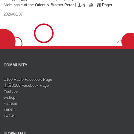
Nightingale of the Orient & Brother Peter︱主持：鍾一諾 Roger
2026/08/07
COMMUNITY
D100 Radio Facebook Page
上環D100 Facebook Page
Youtube
e-shop
Patreon
TuneIn
Twitter
DOWNLOAD