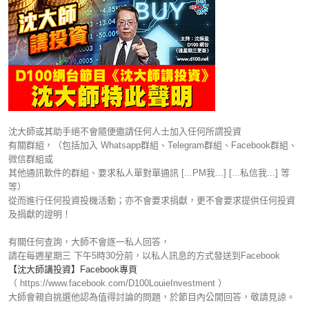
沈大師或其助手絕不會隨便邀請任何人士加入任何所謂投資
有關群組，（包括加入 Whatsapp群組、Telegram群組、Facebook群組、
微信群組或
其他通訊軟件的群組、要求私人單對單通訊 [...PM我...] [...私信我...] 等
等）
從而進行任何投資投機活動；亦不會要求捐獻，更不會要求提供任何投資
及捐獻的證明！
有關任何查詢，大師不會逐一私人回答，
請在每週星期三 下午5時30分前，以私人訊息的方式發送到Facebook
【沈大師講投資】Facebook專頁
（ https://www.facebook.com/D100LouieInvestment ）
大師會親自挑選他認為值得討論的問題，於節目內公開回答，敬請見諒。