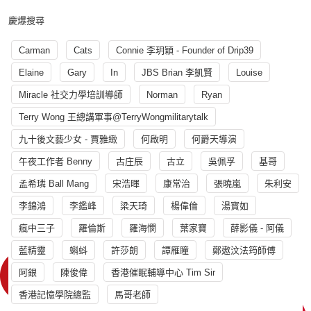
慶爆搜尋
Carman
Cats
Connie 李玥穎 - Founder of Drip39
Elaine
Gary
In
JBS Brian 李凱賢
Louise
Miracle 社交力學培訓導師
Norman
Ryan
Terry Wong 王總講軍事@TerryWongmilitarytalk
九十後文藝少女 - 賈雅緻
何啟明
何爵天導演
午夜工作者 Benny
古庄辰
古立
吳佩孚
基哥
孟希璘 Ball Mang
宋浩暉
康常治
張曉嵐
朱利安
李錦鴻
李鑑峰
梁天琦
楊偉倫
湯寳如
瘋中三子
羅倫斯
羅海憫
葉家寶
薛影儀 - 阿儀
藍精靈
蝌蚪
許莎朗
譚雁瞳
鄭遨汶法筠師傅
阿銀
陳俊偉
香港催眠輔導中心 Tim Sir
香港記憶學院總監
馬哥老師