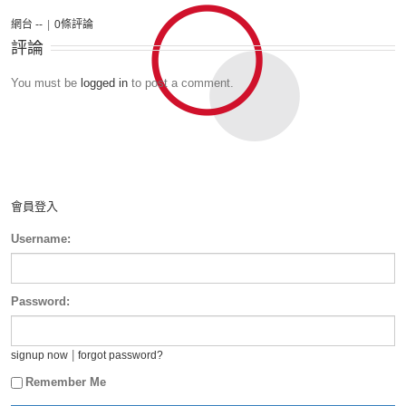
網台 --
|
0條評論
評論
You must be
logged in
to post a comment.
會員登入
Username:
Password:
|
signup now
forgot password?
Remember Me