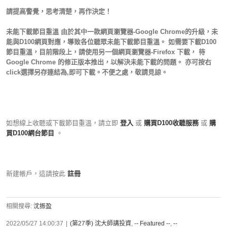
請提高警覺，思考清楚，再作決定！
未能下載節目重溫 由於其中一款網頁瀏覽器-Google Chrome的升級，未
能與D100網頁對應，導致各位聽眾未能下載節目重溫。 如需要下載D100
節目重溫，目前階段上，請使用另一個網頁瀏覽器-Firefox 下載， 待
Google Chrome 的修正版本推出，以解決未能下載的問題。 亦可按右
click選擇另存連結為,即可下載。不便之處，敬請見諒。
如想線上收聽或下載節目重溫，請立即
登入
或
購買D100收聽服務
或
購
買D100網台節目
。
新建帳戶，這請按此
註冊
相關搜尋:
沈振盈
2022/05/27 14:00:37
|
(第27季) 沈大師講投資
,
-- Featured --
,
--