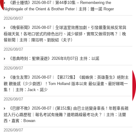
《爵士鍾情》2026-08-07︱第44季10集 – Remembering the
Nightingale of the Orient & Brother Peter︱主持：鍾一諾 Roger
2026/08/07
《晚餐新聞》2026-08-07｜全球溫室效應加劇，引發嚴重氣候反常與
極端天氣！各地口號式的綠色出行、減少碳排，實際又做得到嗎？｜晚
餐新聞｜主持：陳珏明、劉銳紹（夫子）
2026/08/07
《恩典時刻：聖樂漫遊》2026年8月07日 主持：以諾
2026/08/07
《後生友聚》2026-08-07︱【第272集】《蜘蛛俠：英雄重生》絕對主
觀 觀後感（少少劇透）！Tom Holland 版本以來 最似漫畫、最好睇嘅一
集！｜主持：Jack、諾少
2026/08/07
《巴膠不敗》2026-08-07︱(第151集) 由巴士迷變身車長！年輕車長親
述入行心路歷程｜報名考試有幾難？邊啲路線最考功夫？︱主持：法蘭
西，嘉賓︰Bowan
2026/08/07