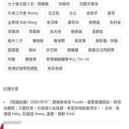
九十後文藝少女 - 賈雅緻
何啟明
何爵天導演
午夜工作者 Benny
古庄辰
古立
吳佩孚
基哥
孟希璘 Ball Mang
宋浩暉
康常治
張曉嵐
朱利安
李錦鴻
李鑑峰
梁天琦
楊偉倫
湯寳如
瘋中三子
羅倫斯
羅海憫
葉家寶
薛影儀 - 阿儀
藍精靈
蝌蚪
許莎朗
譚雁瞳
鄭遨汶法筠師傅
阿銀
陳俊偉
香港催眠輔導中心 Tim Sir
香港記憶學院總監
馬哥老師
近期文章
《想講就講》2026-08-07｜要做美食家 Foodie，最緊要講真話，對得
住觀眾；只要好食，也會撐小店食肆，希望佢哋能捱得住！｜主持：馬
溱禧 Heily, 莊韻澄 Xenia, 嘉賓：雅軒 Kinki
2026/08/07