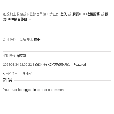
如想線上收聽或下載節目重溫，請立即
登入
或
購買D100收聽服務
或
購
買D100網台節目
。
新建帳戶，這請按此
註冊
相關搜尋:
羅家聰
2024/01/24 22:00:22
|
(第34季) KC睇市(羅家聰)
,
-- Featured -
-
,
-- 網台 --
|
0條評論
評論
You must be
logged in
to post a comment.