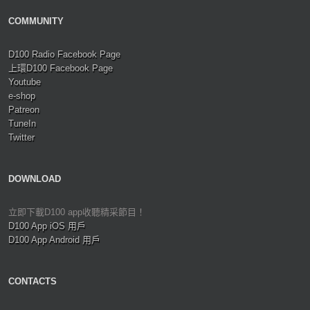
COMMUNITY
D100 Radio Facebook Page
上環D100 Facebook Page
Youtube
e-shop
Patreon
TuneIn
Twitter
DOWNLOAD
立即下載D100 app收聽精采節目！
D100 App iOS 用戶
D100 App Android 用戶
CONTACTS