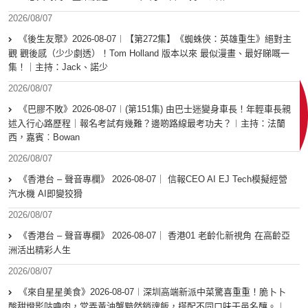
2026/08/07
《後生友聚》2026-08-07︱【第272集】《蜘蛛俠：英雄重生》絕對主
觀 觀後感（少少劇透）！Tom Holland 版本以來 最似漫畫、最好睇嘅一
集！｜主持：Jack、諾少
2026/08/07
《巴膠不敗》2026-08-07︱(第151集) 由巴士迷變身車長！年輕車長親
述入行心路歷程｜報名考試有幾難？邊啲路線最考功夫？︱主持：法蘭
西，嘉賓︰Bowan
2026/08/07
《香港台 – 聲音專欄》 2026-08-07｜ 信報CEO AI EJ Tech模擬經營
汽水機 AI即變狡猾
2026/08/07
《香港台 – 聲音專欄》 2026-08-07｜ 香港01 老齡化新視角 在高齡亞
洲活出精彩人生
2026/08/07
《來自星星美食》2026-08-07︱深圳高端新派中菜驚喜重重！脆卜卜
酸甜燈影咕嚕肉，堂弄黃油蟹黯然銷魂飯，搭配不同口味干邑名釀。︱