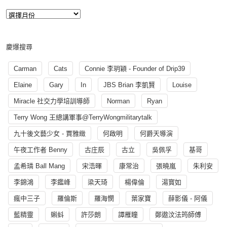
慶爆搜尋
Carman
Cats
Connie 李玥穎 - Founder of Drip39
Elaine
Gary
In
JBS Brian 李凱賢
Louise
Miracle 社交力學培訓導師
Norman
Ryan
Terry Wong 王總講軍事@TerryWongmilitarytalk
九十後文藝少女 - 賈雅緻
何啟明
何爵天導演
午夜工作者 Benny
古庄辰
古立
吳佩孚
基哥
孟希璘 Ball Mang
宋浩暉
康常治
張曉嵐
朱利安
李錦鴻
李鑑峰
梁天琦
楊偉倫
湯寳如
瘋中三子
羅倫斯
羅海憫
葉家寶
薛影儀 - 阿儀
藍精靈
蝌蚪
許莎朗
譚雁瞳
鄭遨汶法筠師傅