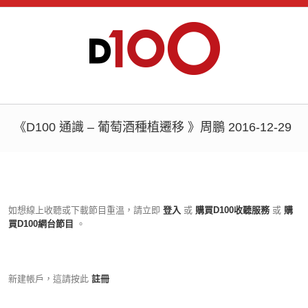
《D100 通識 – 葡萄酒種植遷移 》周鵬 2016-12-29
如想線上收聽或下載節目重溫，請立即
登入
或
購買D100收聽服務
或
購
買D100網台節目
。
新建帳戶，這請按此
註冊