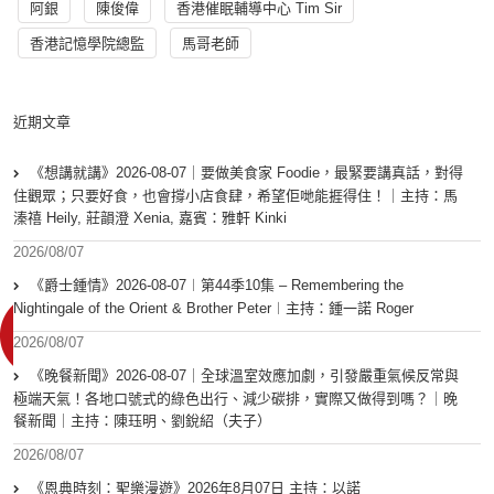
阿銀
陳俊偉
香港催眠輔導中心 Tim Sir
香港記憶學院總監
馬哥老師
近期文章
《想講就講》2026-08-07｜要做美食家 Foodie，最緊要講真話，對得
住觀眾；只要好食，也會撐小店食肆，希望佢哋能捱得住！｜主持：馬
溱禧 Heily, 莊韻澄 Xenia, 嘉賓：雅軒 Kinki
2026/08/07
《爵士鍾情》2026-08-07︱第44季10集 – Remembering the
Nightingale of the Orient & Brother Peter︱主持：鍾一諾 Roger
2026/08/07
《晚餐新聞》2026-08-07｜全球溫室效應加劇，引發嚴重氣候反常與
極端天氣！各地口號式的綠色出行、減少碳排，實際又做得到嗎？｜晚
餐新聞｜主持：陳珏明、劉銳紹（夫子）
2026/08/07
《恩典時刻：聖樂漫遊》2026年8月07日 主持：以諾