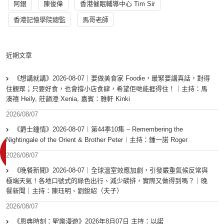
阿銀
陳俊偉
香港催眠輔導中心 Tim Sir
香港記憶學院總監
馬哥老師
近期文章
《想講就講》2026-08-07｜要做美食家 Foodie，最緊要講真話，對得
住觀眾；只要好食，也會撐小店食肆，希望佢哋能捱得住！｜主持：馬
溱禧 Heily, 莊韻澄 Xenia, 嘉賓：雅軒 Kinki
2026/08/07
《爵士鍾情》2026-08-07︱第44季10集 – Remembering the
Nightingale of the Orient & Brother Peter︱主持：鍾一諾 Roger
2026/08/07
《晚餐新聞》2026-08-07｜全球溫室效應加劇，引發嚴重氣候反常與
極端天氣！各地口號式的綠色出行、減少碳排，實際又做得到嗎？｜晚
餐新聞｜主持：陳珏明、劉銳紹（夫子）
2026/08/07
《恩典時刻：聖樂漫遊》2026年8月07日 主持：以諾