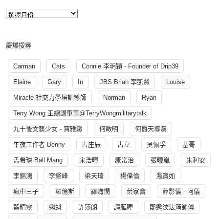
慶爆搜尋
Carman
Cats
Connie 李玥穎 - Founder of Drip39
Elaine
Gary
In
JBS Brian 李凱賢
Louise
Miracle 社交力學培訓導師
Norman
Ryan
Terry Wong 王總講軍事@TerryWongmilitarytalk
九十後文藝少女 - 賈雅緻
何啟明
何爵天導演
午夜工作者 Benny
古庄辰
古立
吳佩孚
基哥
孟希璘 Ball Mang
宋浩暉
康常治
張曉嵐
朱利安
李錦鴻
李鑑峰
梁天琦
楊偉倫
湯寳如
瘋中三子
羅倫斯
羅海憫
葉家寶
薛影儀 - 阿儀
藍精靈
蝌蚪
許莎朗
譚雁瞳
鄭遨汶法筠師傅