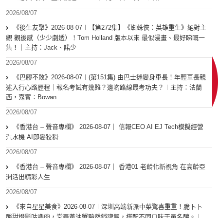
2026/08/07
《後生友聚》2026-08-07︱【第272集】《蜘蛛俠：英雄重生》絕對主
觀 觀後感（少少劇透）！Tom Holland 版本以來 最似漫畫、最好睇嘅一
集！｜主持：Jack、諾少
2026/08/07
《巴膠不敗》2026-08-07︱(第151集) 由巴士迷變身車長！年輕車長親
述入行心路歷程｜報名考試有幾難？邊啲路線最考功夫？︱主持：法蘭
西，嘉賓︰Bowan
2026/08/07
《香港台 – 聲音專欄》 2026-08-07｜ 信報CEO AI EJ Tech模擬經營
汽水機 AI即變狡猾
2026/08/07
《香港台 – 聲音專欄》 2026-08-07｜ 香港01 老齡化新視角 在高齡亞
洲活出精彩人生
2026/08/07
《來自星星美食》2026-08-07︱深圳高端新派中菜驚喜重重！脆卜卜
酸甜燈影咕嚕肉，堂弄黃油蟹黯然銷魂飯，搭配不同口味干邑名釀。︱