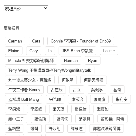
慶爆搜尋
Carman
Cats
Connie 李玥穎 - Founder of Drip39
Elaine
Gary
In
JBS Brian 李凱賢
Louise
Miracle 社交力學培訓導師
Norman
Ryan
Terry Wong 王總講軍事@TerryWongmilitarytalk
九十後文藝少女 - 賈雅緻
何啟明
何爵天導演
午夜工作者 Benny
古庄辰
古立
吳佩孚
基哥
孟希璘 Ball Mang
宋浩暉
康常治
張曉嵐
朱利安
李錦鴻
李鑑峰
梁天琦
楊偉倫
湯寳如
瘋中三子
羅倫斯
羅海憫
葉家寶
薛影儀 - 阿儀
藍精靈
蝌蚪
許莎朗
譚雁瞳
鄭遨汶法筠師傅