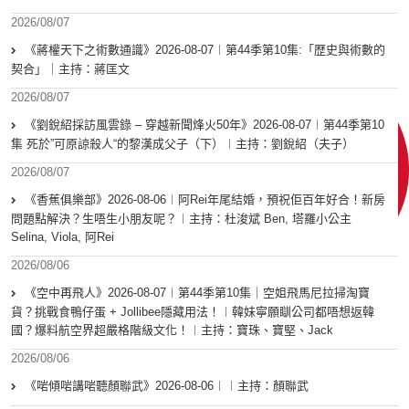
2026/08/07
《蔣權天下之術數通識》2026-08-07︱第44季第10集:「歴史與術數的
契合」｜主持：蔣匡文
2026/08/07
《劉銳紹採訪風雲錄 – 穿越新聞烽火50年》2026-08-07︱第44季第10
集 死於”可原諒殺人“的黎漢成父子（下）︱主持：劉銳紹（夫子）
2026/08/07
《香蕉俱樂部》2026-08-06︱阿Rei年尾結婚，預祝佢百年好合！新房
問題點解決？生唔生小朋友呢？︱主持：杜浚斌 Ben, 塔羅小公主
Selina, Viola, 阿Rei
2026/08/06
《空中再飛人》2026-08-07︱第44季第10集｜空姐飛馬尼拉掃淘寶
貨？挑戰食鴨仔蛋 + Jollibee隱藏用法！︱韓妹寧願瞓公司都唔想返韓
國？爆料航空界超嚴格階級文化！︱主持：寶珠、寶堅、Jack
2026/08/06
《啱傾啱講啱聽顏聯武》2026-08-06︱︱主持：顏聯武