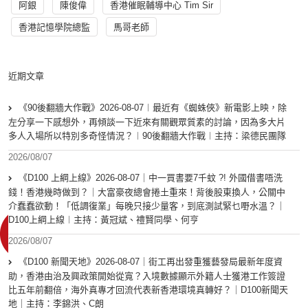
阿銀
陳俊偉
香港催眠輔導中心 Tim Sir
香港記憶學院總監
馬哥老師
近期文章
《90後翻牆大作戰》2026-08-07︱最近有《蜘蛛俠》新電影上映，除
左分享一下感想外，再傾談一下近來有關觀眾質素的討論，因為多大片
多人入場所以特別多奇怪情況？︱90後翻牆大作戰︱主持：梁德民團隊
2026/08/07
《D100 上綱上線》2026-08-07｜中一買書要7千蚊 ?! 外國借書唔洗
錢！香港幾時做到？｜大富豪夜總會捲土重來！背後股東換人，公關中
介蠢蠢欲動！「低調復業」每晚只接少量客，到底測試緊乜嘢水溫？｜
D100上綱上線︱主持：黃冠斌、禮賢同學、何亨
2026/08/07
《D100 新聞天地》2026-08-07｜街工再出發重獲藝發局最新年度資
助，香港由治及興政策開始從寬？入境數據顯示外籍人士獲港工作簽證
比五年前翻倍，海外真專才回流代表新香港環境真轉好？｜D100新聞天
地｜主持：李錦洪、C朗