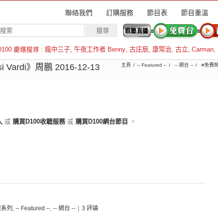
聯絡我們
訂購服務
節目表
節目重溫
D100 慶爆搜尋 :
瘋中三子
,
午夜工作者 Benny
,
古庄辰
,
康常治
,
古立
,
Carman
,
羅倫斯
Vardi》周鵬 2016-12-13
主頁
-- Featured --
-- 網台 --
#免費頻
入
或
購買D100收聽服務
或
購買D100網台節目
。
通識系列
,
-- Featured --
,
-- 網台 --
|
3 評論