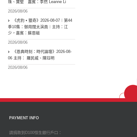
珠、寶堅 嘉賓：李然 Leanne Li
2026/08/06
《虎豹 • 獵奇》2026-08-07︱第44
季10集：御用闊太演員︱主持：江
少，嘉賓：蘇恩磁
2026/08/06
《恩典時刻：時代論壇》2026-08-
06 主持： 羅民威、陳珏明
2026/08/06
PAYMENT INFO
請捐款到D100恒生銀行戶口：