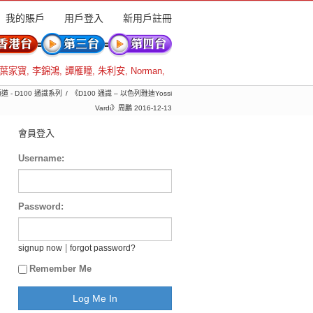
我的賬戶
用戶登入
新用戶註冊
葉家寶
,
李錦鴻
,
譚雁瞳
,
朱利安
,
Norman
,
道 - D100 通識系列
《D100 通識 – 以色列雅迪Yossi
Vardi》周鵬 2016-12-13
會員登入
Username:
Password:
|
signup now
forgot password?
Remember Me