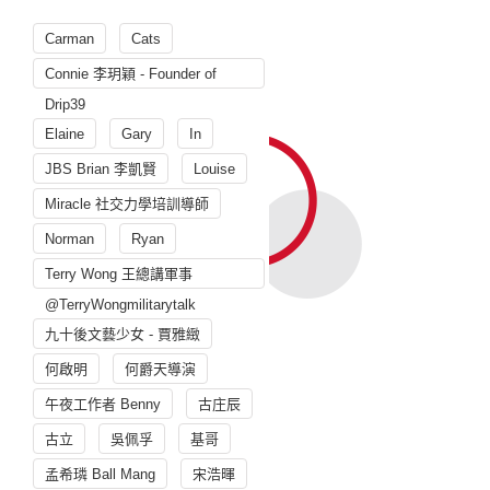
Carman
Cats
Connie 李玥穎 - Founder of
Drip39
Elaine
Gary
In
JBS Brian 李凱賢
Louise
Miracle 社交力學培訓導師
Norman
Ryan
Terry Wong 王總講軍事
@TerryWongmilitarytalk
九十後文藝少女 - 賈雅緻
何啟明
何爵天導演
午夜工作者 Benny
古庄辰
古立
吳佩孚
基哥
孟希璘 Ball Mang
宋浩暉