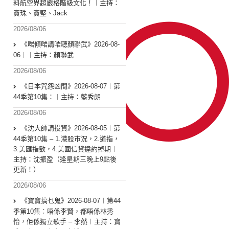
料航空界超嚴格階級文化！︱主持：
寶珠、寶堅、Jack
2026/08/06
《啱傾啱講啱聽顏聯武》2026-08-
06︱︱主持：顏聯武
2026/08/06
《日本咒怨凶間》2026-08-07︱第
44季第10集：︱主持：藍秀朗
2026/08/06
《沈大師講投資》2026-08-05︱第
44季第10集 – 1.港股市況，2.道指，
3.美匯指數，4.美國信貸違約掉期︱
主持：沈振盈（逢星期三晚上9點後
更新！）
2026/08/06
《寶寶搞乜鬼》2026-08-07︱第44
季第10集︰唔係李賢，都唔係林秀
怡，佢係獨立歌手 – 李然︱主持：寶