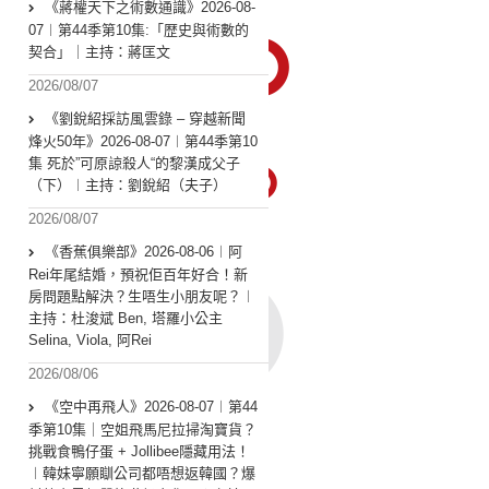
《蔣權天下之術數通識》2026-08-
07︱第44季第10集:「歴史與術數的
契合」｜主持：蔣匡文
2026/08/07
《劉銳紹採訪風雲錄 – 穿越新聞
烽火50年》2026-08-07︱第44季第10
集 死於”可原諒殺人“的黎漢成父子
（下）︱主持：劉銳紹（夫子）
2026/08/07
《香蕉俱樂部》2026-08-06︱阿
Rei年尾結婚，預祝佢百年好合！新
房問題點解決？生唔生小朋友呢？︱
主持：杜浚斌 Ben, 塔羅小公主
Selina, Viola, 阿Rei
2026/08/06
《空中再飛人》2026-08-07︱第44
季第10集｜空姐飛馬尼拉掃淘寶貨？
挑戰食鴨仔蛋 + Jollibee隱藏用法！
︱韓妹寧願瞓公司都唔想返韓國？爆