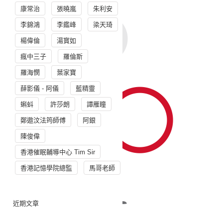
康常治
張曉嵐
朱利安
李錦鴻
李鑑峰
梁天琦
楊偉倫
湯寳如
瘋中三子
羅倫斯
羅海憫
葉家寶
薛影儀 - 阿儀
藍精靈
蝌蚪
許莎朗
譚雁瞳
鄭遨汶法筠師傅
阿銀
陳俊偉
香港催眠輔導中心 Tim Sir
香港記憶學院總監
馬哥老師
近期文章