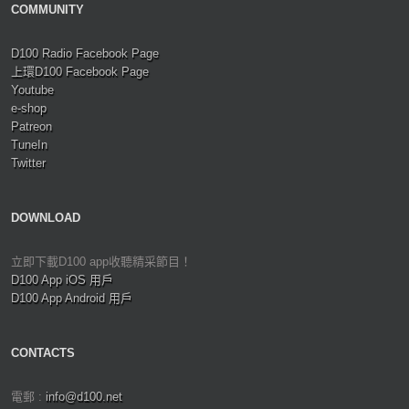
COMMUNITY
D100 Radio Facebook Page
上環D100 Facebook Page
Youtube
e-shop
Patreon
TuneIn
Twitter
DOWNLOAD
立即下載D100 app收聽精采節目！
D100 App iOS 用戶
D100 App Android 用戶
CONTACTS
電郵 :
info@d100.net