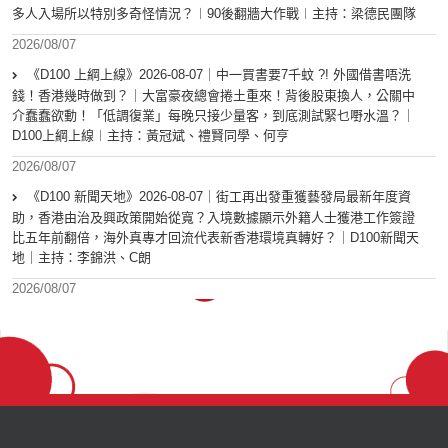
多人入場所以特別多奇怪情況？︱90後翻牆大作戰︱主持：梁德民團隊
2026/08/07
《D100 上綱上線》2026-08-07｜中一買書要7千蚊 ?! 外國借書唔洗
錢！香港幾時做到？｜大富豪夜總會捲土重來！背後股東換人，公關中
介蠢蠢欲動！「低調復業」每晚只接少量客，到底測試緊乜嘢水溫？｜
D100上綱上線︱主持：黃冠斌、禮賢同學、何亨
2026/08/07
《D100 新聞天地》2026-08-07｜街工再出發重獲藝發局最新年度資
助，香港由治及興政策開始從寬？入境數據顯示外籍人士獲港工作簽證
比五年前翻倍，海外真專才回流代表新香港環境真轉好？｜D100新聞天
地｜主持：李錦洪、C朗
2026/08/07