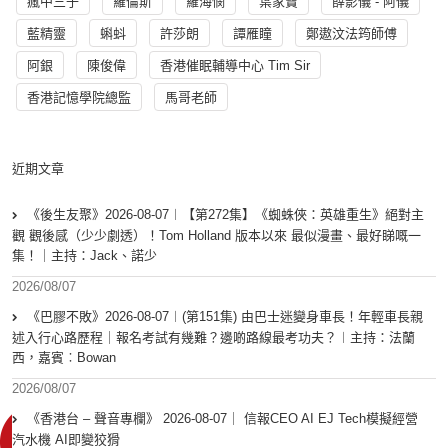
瘋中三子
羅倫斯
羅海憫
葉家寶
薛影儀 - 阿儀
藍精靈
蝌蚪
許莎朗
譚雁瞳
鄭遨汶法筠師傅
阿銀
陳俊偉
香港催眠輔導中心 Tim Sir
香港記憶學院總監
馬哥老師
近期文章
《後生友聚》2026-08-07︱【第272集】《蜘蛛俠：英雄重生》絕對主
觀 觀後感（少少劇透）！Tom Holland 版本以來 最似漫畫、最好睇嘅一
集！｜主持：Jack、諾少
2026/08/07
《巴膠不敗》2026-08-07︱(第151集) 由巴士迷變身車長！年輕車長親
述入行心路歷程｜報名考試有幾難？邊啲路線最考功夫？︱主持：法蘭
西，嘉賓︰Bowan
2026/08/07
《香港台 – 聲音專欄》 2026-08-07｜ 信報CEO AI EJ Tech模擬經營
汽水機 AI即變狡猾