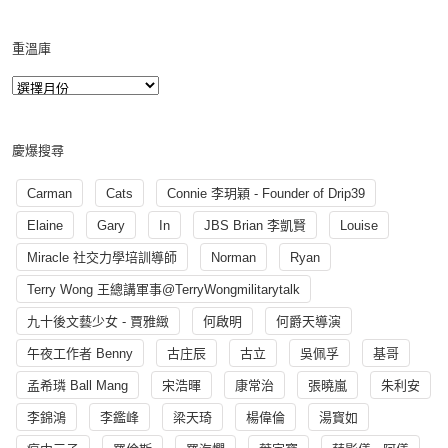
重溫庫
慶爆搜尋
Carman
Cats
Connie 李玥穎 - Founder of Drip39
Elaine
Gary
In
JBS Brian 李凱賢
Louise
Miracle 社交力學培訓導師
Norman
Ryan
Terry Wong 王總講軍事@TerryWongmilitarytalk
九十後文藝少女 - 賈雅緻
何啟明
何爵天導演
午夜工作者 Benny
古庄辰
古立
吳佩孚
基哥
孟希璘 Ball Mang
宋浩暉
康常治
張曉嵐
朱利安
李錦鴻
李鑑峰
梁天琦
楊偉倫
湯寳如