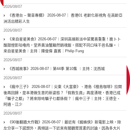
2026/08/07
《香港台 – 聲音專欄》 2026-08-07｜ 香港01 老齡化新視角 在高齡亞
洲活出精彩人生
2026/08/07
《來自星星美食》2026-08-07︱深圳高端新派中菜驚喜重重！脆卜卜
酸甜燈影咕嚕肉，堂弄黃油蟹黯然銷魂飯，搭配不同口味干邑名釀。︱
來自星星美食︱主持：陳俊偉 嘉賓：Philip Fung
2026/08/07
《西城故事》2026-08-07︱第44季 第10集 ︱主持：沈西城
2026/08/07
《瘋中三子》 2026-08-07｜尖東《大富豪》、港島《檀島咖啡》拉閘
後再回歸，是本港做生意的新姿態？「假救生員」再度湧現，香港已成
「騙子之都」？將來除咗騙子乜都係假？｜瘋中三子｜主持：王德全、
阿通、江少
2026/08/07
《90後翻牆大作戰》2026-08-07︱最近有《蜘蛛俠》新電影上映，除
左分享一下感想外，再傾談一下近來有關觀眾質素的討論，因為多大片