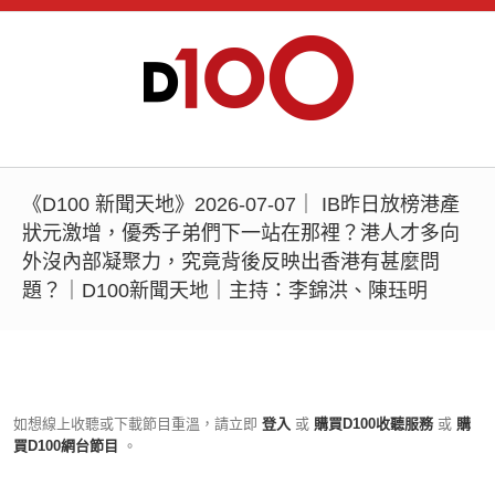
《D100 新聞天地》2026-07-07｜ IB昨日放榜港產
狀元激增，優秀子弟們下一站在那裡？港人才多向
外沒內部凝聚力，究竟背後反映出香港有甚麼問
題？｜D100新聞天地｜主持：李錦洪、陳珏明
如想線上收聽或下載節目重溫，請立即
登入
或
購買D100收聽服務
或
購
買D100網台節目
。