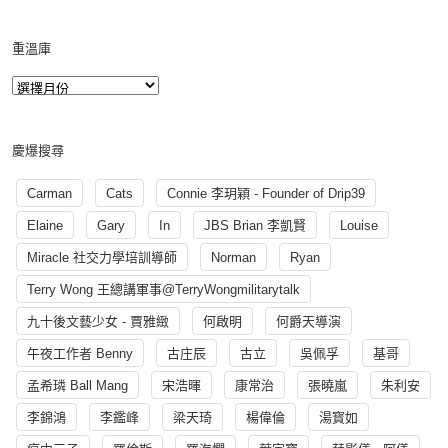
重溫庫
慶爆搜尋
Carman
Cats
Connie 李玥穎 - Founder of Drip39
Elaine
Gary
In
JBS Brian 李凱賢
Louise
Miracle 社交力學培訓導師
Norman
Ryan
Terry Wong 王總講軍事@TerryWongmilitarytalk
九十後文藝少女 - 賈雅緻
何啟明
何爵天導演
午夜工作者 Benny
古庄辰
古立
吳佩孚
基哥
孟希璘 Ball Mang
宋浩暉
康常治
張曉嵐
朱利安
李錦鴻
李鑑峰
梁天琦
楊偉倫
湯寳如