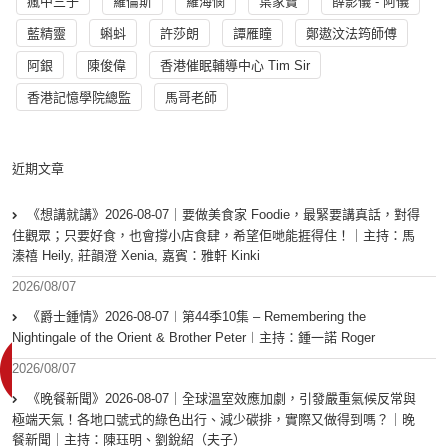
瘋中三子
羅倫斯
羅海憫
葉家寶
薛影儀 - 阿儀
藍精靈
蝌蚪
許莎朗
譚雁瞳
鄭遨汶法筠師傅
阿銀
陳俊偉
香港催眠輔導中心 Tim Sir
香港記憶學院總監
馬哥老師
近期文章
《想講就講》2026-08-07｜要做美食家 Foodie，最緊要講真話，對得
住觀眾；只要好食，也會撐小店食肆，希望佢哋能捱得住！｜主持：馬
溱禧 Heily, 莊韻澄 Xenia, 嘉賓：雅軒 Kinki
2026/08/07
《爵士鍾情》2026-08-07︱第44季10集 – Remembering the
Nightingale of the Orient & Brother Peter︱主持：鍾一諾 Roger
2026/08/07
《晚餐新聞》2026-08-07｜全球溫室效應加劇，引發嚴重氣候反常與
極端天氣！各地口號式的綠色出行、減少碳排，實際又做得到嗎？｜晚
餐新聞｜主持：陳珏明、劉銳紹（夫子）