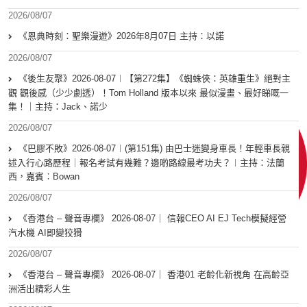
2026/08/07
《恩典時刻：聖樂漫遊》2026年8月07日 主持：以諾
2026/08/07
《後生友聚》2026-08-07︱【第272集】《蜘蛛俠：英雄重生》絕對主
觀 觀後感（少少劇透）！Tom Holland 版本以來 最似漫畫、最好睇嘅一
集！｜主持：Jack、諾少
2026/08/07
《巴膠不敗》2026-08-07︱(第151集) 由巴士迷變身車長！年輕車長親
述入行心路歷程｜報名考試有幾難？邊啲路線最考功夫？︱主持：法蘭
西，嘉賓︰Bowan
2026/08/07
《香港台 – 聲音專欄》 2026-08-07｜ 信報CEO AI EJ Tech模擬經營
汽水機 AI即變狡猾
2026/08/07
《香港台 – 聲音專欄》 2026-08-07｜ 香港01 老齡化新視角 在高齡亞
洲活出精彩人生