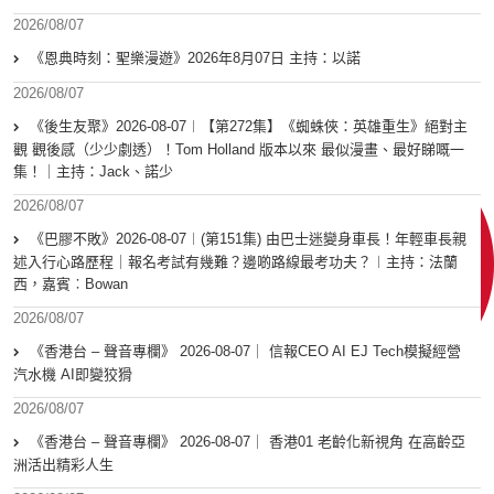
2026/08/07
《恩典時刻：聖樂漫遊》2026年8月07日 主持：以諾
2026/08/07
《後生友聚》2026-08-07︱【第272集】《蜘蛛俠：英雄重生》絕對主
觀 觀後感（少少劇透）！Tom Holland 版本以來 最似漫畫、最好睇嘅一
集！｜主持：Jack、諾少
2026/08/07
《巴膠不敗》2026-08-07︱(第151集) 由巴士迷變身車長！年輕車長親
述入行心路歷程｜報名考試有幾難？邊啲路線最考功夫？︱主持：法蘭
西，嘉賓︰Bowan
2026/08/07
《香港台 – 聲音專欄》 2026-08-07｜ 信報CEO AI EJ Tech模擬經營
汽水機 AI即變狡猾
2026/08/07
《香港台 – 聲音專欄》 2026-08-07｜ 香港01 老齡化新視角 在高齡亞
洲活出精彩人生