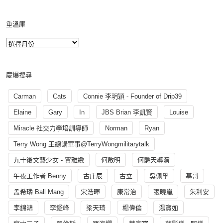
重溫庫
慶爆搜尋
Carman
Cats
Connie 李玥穎 - Founder of Drip39
Elaine
Gary
In
JBS Brian 李凱賢
Louise
Miracle 社交力學培訓導師
Norman
Ryan
Terry Wong 王總講軍事@TerryWongmilitarytalk
九十後文藝少女 - 賈雅緻
何啟明
何爵天導演
午夜工作者 Benny
古庄辰
古立
吳佩孚
基哥
孟希璘 Ball Mang
宋浩暉
康常治
張曉嵐
朱利安
李錦鴻
李鑑峰
梁天琦
楊偉倫
湯寳如