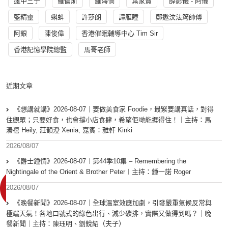
瘋中三子
羅倫斯
羅海憫
葉家寶
薛影儀 - 阿儀
藍精靈
蝌蚪
許莎朗
譚雁瞳
鄭遨汶法筠師傅
阿銀
陳俊偉
香港催眠輔導中心 Tim Sir
香港記憶學院總監
馬哥老師
近期文章
《想講就講》2026-08-07｜要做美食家 Foodie，最緊要講真話，對得
住觀眾；只要好食，也會撐小店食肆，希望佢哋能捱得住！｜主持：馬
溱禧 Heily, 莊韻澄 Xenia, 嘉賓：雅軒 Kinki
2026/08/07
《爵士鍾情》2026-08-07︱第44季10集 – Remembering the
Nightingale of the Orient & Brother Peter︱主持：鍾一諾 Roger
2026/08/07
《晚餐新聞》2026-08-07｜全球溫室效應加劇，引發嚴重氣候反常與
極端天氣！各地口號式的綠色出行、減少碳排，實際又做得到嗎？｜晚
餐新聞｜主持：陳珏明、劉銳紹（夫子）