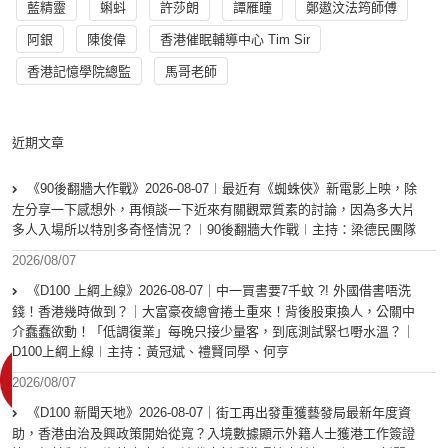
藍精靈
蝌蚪
許莎朗
譚雁瞳
鄭遨汶法筠師傅
阿銀
陳俊偉
香港催眠輔導中心 Tim Sir
香港記憶學院總監
馬哥老師
近期文章
《90後翻牆大作戰》2026-08-07︱最近有《蜘蛛俠》新電影上映，除
左分享一下感想外，再傾談一下近來有關觀眾質素的討論，因為多大片
多人入場所以特別多奇怪情況？︱90後翻牆大作戰︱主持：梁德民團隊
2026/08/07
《D100 上綱上線》2026-08-07｜中一買書要7千蚊 ?! 外國借書唔洗
錢！香港幾時做到？｜大富豪夜總會捲土重來！背後股東換人，公關中
介蠢蠢欲動！「低調復業」每晚只接少量客，到底測試緊乜嘢水溫？｜
D100上綱上線︱主持：黃冠斌、禮賢同學、何亨
2026/08/07
《D100 新聞天地》2026-08-07｜街工再出發重獲藝發局最新年度資
助，香港由治及興政策開始從寬？入境數據顯示外籍人士獲港工作簽證