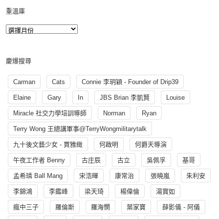
重溫庫
慶爆搜尋
Carman
Cats
Connie 李玥穎 - Founder of Drip39
Elaine
Gary
In
JBS Brian 李凱賢
Louise
Miracle 社交力學培訓導師
Norman
Ryan
Terry Wong 王總講軍事@TerryWongmilitarytalk
九十後文藝少女 - 賈雅緻
何啟明
何爵天導演
午夜工作者 Benny
古庄辰
古立
吳佩孚
基哥
孟希璘 Ball Mang
宋浩暉
康常治
張曉嵐
朱利安
李錦鴻
李鑑峰
梁天琦
楊偉倫
湯寳如
瘋中三子
羅倫斯
羅海憫
葉家寶
薛影儀 - 阿儀