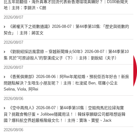
比五年前翻倍，海外真專才回流代表新香港環境真轉好？｜D100新聞天
地｜主持：李錦洪、C朗
2026/08/07
《蔣權天下之術數通識》2026-08-07︱第44季第10集:「歴史與術數的
契合」｜主持：蔣匡文
2026/08/07
《劉銳紹採訪風雲錄 – 穿越新聞烽火50年》2026-08-07︱第44季第10
集 死於”可原諒殺人“的黎漢成父子（下）︱主持：劉銳紹（夫子）
2026/08/07
《香蕉俱樂部》2026-08-06︱阿Rei年尾結婚，預祝佢百年好合！新房
問題點解決？生唔生小朋友呢？︱主持：杜浚斌 Ben, 塔羅小公主
Selina, Viola, 阿Rei
2026/08/06
《空中再飛人》2026-08-07︱第44季第10集｜空姐飛馬尼拉掃淘寶
貨？挑戰食鴨仔蛋 + Jollibee隱藏用法！︱韓妹寧願瞓公司都唔想返韓
國？爆料航空界超嚴格階級文化！︱主持：寶珠、寶堅、Jack
2026/08/06