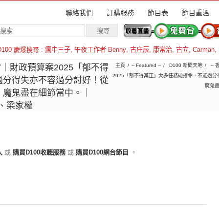
聯絡我們
訂購服務
節目表
節目重溫
D100 慶爆搜尋 :
瘋中三子
,
午夜工作者 Benny
,
古庄辰
,
康常治
,
古立
,
Carman
,
羅倫斯
-27｜財政預算案2025「郁不得
主頁
-- Featured --
D100 新聞天地
-- 
2025「郁不得其正」太多任務硬指令，不能過
過分得失亦不容過分討好！從
魔鬼盡
，魔鬼盡在細節當中。｜
洪、梁家權
入
或
購買D100收聽服務
或
購買D100網台節目
。