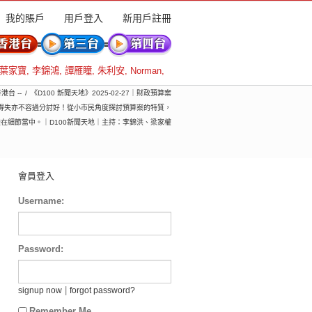
我的賬戶
用戶登入
新用戶註冊
葉家寶
,
李錦鴻
,
譚雁瞳
,
朱利安
,
Norman
,
香港台 --
《D100 新聞天地》2025-02-27｜財政預算案
分得失亦不容過分討好！從小市民角度探討預算案的特質，
在細節當中。｜D100新聞天地｜主持：李錦洪、梁家權
會員登入
Username:
Password:
|
signup now
forgot password?
Remember Me