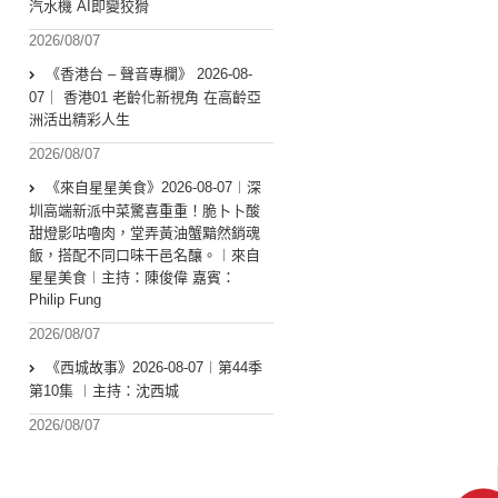
汽水機 AI即變狡猾
2026/08/07
《香港台 – 聲音專欄》 2026-08-
07｜ 香港01 老齡化新視角 在高齡亞
洲活出精彩人生
2026/08/07
《來自星星美食》2026-08-07︱深
圳高端新派中菜驚喜重重！脆卜卜酸
甜燈影咕嚕肉，堂弄黃油蟹黯然銷魂
飯，搭配不同口味干邑名釀。︱來自
星星美食︱主持：陳俊偉 嘉賓：
Philip Fung
2026/08/07
《西城故事》2026-08-07︱第44季
第10集 ︱主持：沈西城
2026/08/07