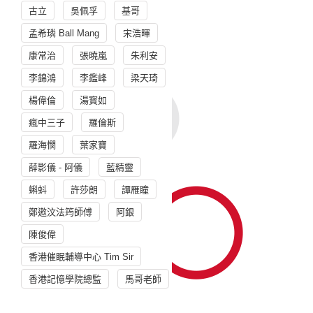
古立
吳佩孚
基哥
孟希璘 Ball Mang
宋浩暉
康常治
張曉嵐
朱利安
李錦鴻
李鑑峰
梁天琦
楊偉倫
湯寳如
瘋中三子
羅倫斯
羅海憫
葉家寶
薛影儀 - 阿儀
藍精靈
蝌蚪
許莎朗
譚雁瞳
鄭遨汶法筠師傅
阿銀
陳俊偉
香港催眠輔導中心 Tim Sir
香港記憶學院總監
馬哥老師