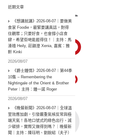
近期文章
《想講就講》2026-08-07｜要做美
食家 Foodie，最緊要講真話，對得
住觀眾；只要好食，也會撐小店食
肆，希望佢哋能捱得住！｜主持：馬
溱禧 Heily, 莊韻澄 Xenia, 嘉賓：雅
軒 Kinki
2026/08/07
《爵士鍾情》2026-08-07︱第44季
10集 – Remembering the
Nightingale of the Orient & Brother
Peter︱主持：鍾一諾 Roger
2026/08/07
《晚餐新聞》2026-08-07｜全球溫
室效應加劇，引發嚴重氣候反常與極
端天氣！各地口號式的綠色出行、減
少碳排，實際又做得到嗎？｜晚餐新
聞｜主持：陳珏明、劉銳紹（夫子）