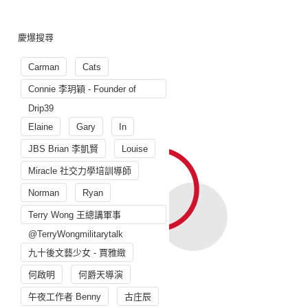
慶爆搜尋
Carman
Cats
Connie 李玥穎 - Founder of
Drip39
Elaine
Gary
In
JBS Brian 李凱賢
Louise
Miracle 社交力學培訓導師
Norman
Ryan
Terry Wong 王總講軍事
@TerryWongmilitarytalk
九十後文藝少女 - 賈雅緻
何啟明
何爵天導演
午夜工作者 Benny
古庄辰