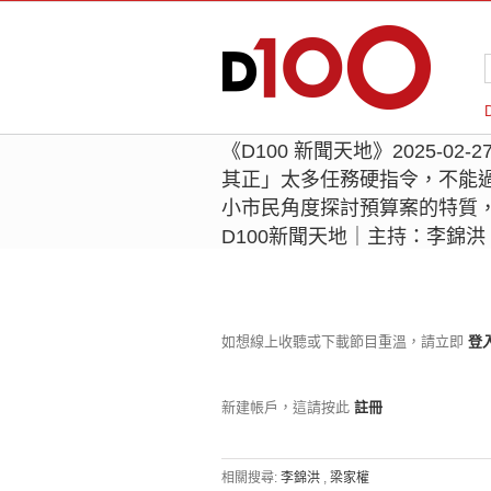
《D100 新聞天地》2025-02
其正」太多任務硬指令，不能
小市民角度探討預算案的特質
D100新聞天地｜主持：李錦
如想線上收聽或下載節目重溫，請立即
登
新建帳戶，這請按此
註冊
相關搜尋:
李錦洪
,
梁家權