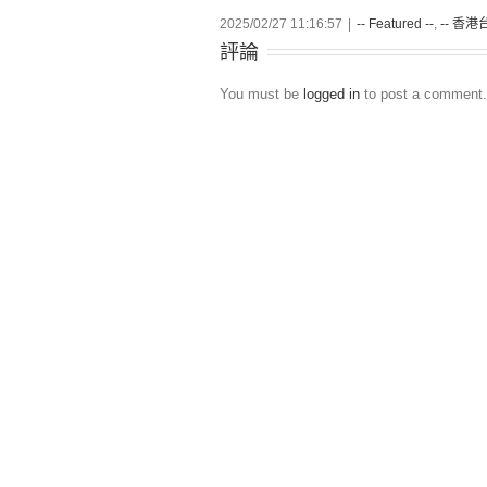
2025/02/27 11:16:57
|
-- Featured --
,
-- 香港台
評論
You must be
logged in
to post a comment.