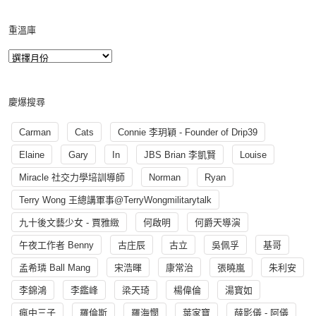
重溫庫
慶爆搜尋
Carman
Cats
Connie 李玥穎 - Founder of Drip39
Elaine
Gary
In
JBS Brian 李凱賢
Louise
Miracle 社交力學培訓導師
Norman
Ryan
Terry Wong 王總講軍事@TerryWongmilitarytalk
九十後文藝少女 - 賈雅緻
何啟明
何爵天導演
午夜工作者 Benny
古庄辰
古立
吳佩孚
基哥
孟希璘 Ball Mang
宋浩暉
康常治
張曉嵐
朱利安
李錦鴻
李鑑峰
梁天琦
楊偉倫
湯寳如
瘋中三子
羅倫斯
羅海憫
葉家寶
薛影儀 - 阿儀