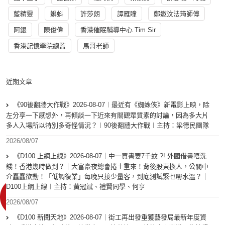
藍精靈
蝌蚪
許莎朗
譚雁瞳
鄭遨汶法筠師傅
阿銀
陳俊偉
香港催眠輔導中心 Tim Sir
香港記憶學院總監
馬哥老師
近期文章
《90後翻牆大作戰》2026-08-07︱最近有《蜘蛛俠》新電影上映，除
左分享一下感想外，再傾談一下近來有關觀眾質素的討論，因為多大片
多人入場所以特別多奇怪情況？︱90後翻牆大作戰︱主持：梁德民團隊
2026/08/07
《D100 上綱上線》2026-08-07｜中一買書要7千蚊 ?! 外國借書唔洗
錢！香港幾時做到？｜大富豪夜總會捲土重來！背後股東換人，公關中
介蠢蠢欲動！「低調復業」每晚只接少量客，到底測試緊乜嘢水溫？｜
D100上綱上線︱主持：黃冠斌、禮賢同學、何亨
2026/08/07
《D100 新聞天地》2026-08-07｜街工再出發重獲藝發局最新年度資