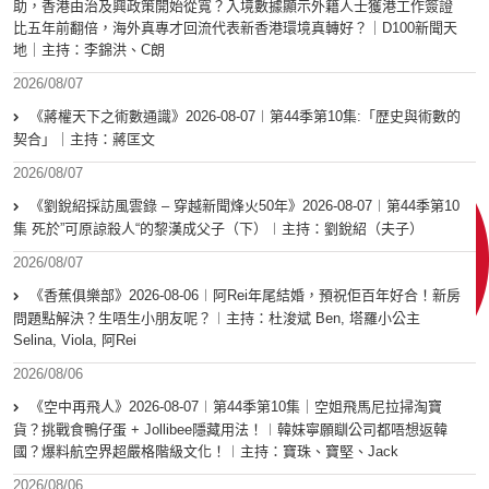
助，香港由治及興政策開始從寬？入境數據顯示外籍人士獲港工作簽證
比五年前翻倍，海外真專才回流代表新香港環境真轉好？｜D100新聞天
地｜主持：李錦洪、C朗
2026/08/07
《蔣權天下之術數通識》2026-08-07︱第44季第10集:「歴史與術數的
契合」｜主持：蔣匡文
2026/08/07
《劉銳紹採訪風雲錄 – 穿越新聞烽火50年》2026-08-07︱第44季第10
集 死於”可原諒殺人“的黎漢成父子（下）︱主持：劉銳紹（夫子）
2026/08/07
《香蕉俱樂部》2026-08-06︱阿Rei年尾結婚，預祝佢百年好合！新房
問題點解決？生唔生小朋友呢？︱主持：杜浚斌 Ben, 塔羅小公主
Selina, Viola, 阿Rei
2026/08/06
《空中再飛人》2026-08-07︱第44季第10集｜空姐飛馬尼拉掃淘寶
貨？挑戰食鴨仔蛋 + Jollibee隱藏用法！︱韓妹寧願瞓公司都唔想返韓
國？爆料航空界超嚴格階級文化！︱主持：寶珠、寶堅、Jack
2026/08/06