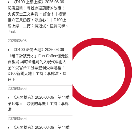
《D100 上綱上線》2026-08-06｜
葵廣直擊！尋找冰糖葫蘆的故事！｜
火炙芝士三文魚卷 ~ 好食！｜禮賢
推介芒果奶西，涼透心！｜D100上
綱上線︱主持：黃冠斌、禮賢同學、
Jack
2026/08/06
《D100 新聞天地》2026-08-06｜
「老千計狀元才」Fun Coffee億元投
資騙局 與時並進可列入現代騙術大
全？受害苦主分享整個受騙過程！｜
D100新聞天地｜主持：李錦洪、陳
珏明
2026/08/06
《人間錦言》2026-08-06︱第44季
第10集E – 最後的尊嚴︱主持：李錦
洪
2026/08/06
《人間錦言》2026-08-06︱第44季