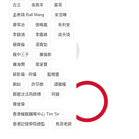
古立
吳佩孚
基哥
孟希璘 Ball Mang
宋浩暉
康常治
張曉嵐
朱利安
李錦鴻
李鑑峰
梁天琦
楊偉倫
湯寳如
瘋中三子
羅倫斯
羅海憫
葉家寶
薛影儀 - 阿儀
藍精靈
蝌蚪
許莎朗
譚雁瞳
鄭遨汶法筠師傅
阿銀
陳俊偉
香港催眠輔導中心 Tim Sir
香港記憶學院總監
馬哥老師