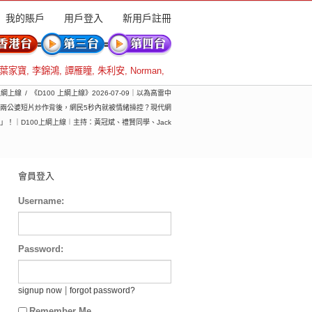
我的賬戶
用戶登入
新用戶註冊
葉家寶
,
李錦鴻
,
譚雁瞳
,
朱利安
,
Norman
,
 上綱上線
《D100 上綱上線》2026-07-09｜以為高雷中
兩公婆短片炒作背後，網民5秒內就被情緒操控？現代網
」！｜D100上綱上線︱主持：黃冠斌、禮賢同學、Jack
會員登入
Username:
Password:
|
signup now
forgot password?
Remember Me