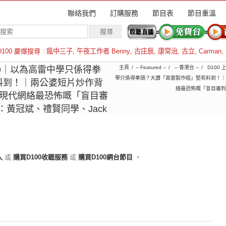
聯絡我們
訂購服務
節目表
節目重溫
D100 慶爆搜尋 :
瘋中三子
,
午夜工作者 Benny
,
古庄辰
,
康常治
,
古立
,
Carman
,
羅倫斯
7-09｜以為高雷中學只係得拳
主頁
-- Featured --
-- 香港台 --
D100
學只係得拳頭？大讚「高雷製作組」堅有料到！｜
料到！｜兩公婆短片炒作背
絡最恐怖嘅「盲目審判
？現代網絡最恐怖嘅「盲目審
：黃冠斌、禮賢同學、Jack
入
或
購買D100收聽服務
或
購買D100網台節目
。