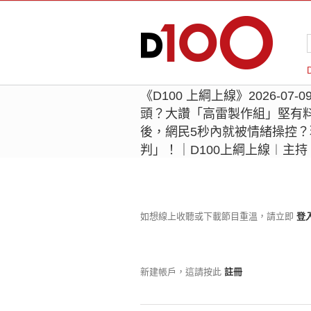
《D100 上綱上線》2026-0
頭？大讚「高雷製作組」堅有
後，網民5秒內就被情緒操控
判」！｜D100上綱上線︱主持
如想線上收聽或下載節目重溫，請立即
登
新建帳戶，這請按此
註冊