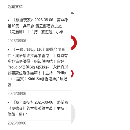
近期文章
《旅遊玩家》2026-08-06︱第44季
第10集：兵庫縣 灘五鄉酒造之旅
（完滿篇）︱主持 : 旅遊鍾 , 小卓
2026/08/06
《一齊足經Ep.110》經過今次事
件，我唔想維拉再黎香港！｜有時有
啲野係唔講得，明知係唔啱丨我好
Proud of唔係Big 6既球迷｜永遠真球
迷要靚位飛係無嘛！丨主持：Philip
Lui、嘉賓：Kidd So@香港維拉球迷
會
2026/08/06
《反斗歷史》2026-08-06︱路蘭版
《奧德賽》的古典英雄主義︱主持：
倫爺，周sir
2026/08/06