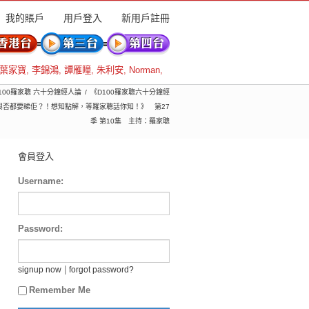
我的賬戶
用戶登入
新用戶註冊
葉家寶
,
李錦鴻
,
譚雁瞳
,
朱利安
,
Norman
,
 D100羅家聰 六十分鐘經人論
《D100羅家聰六十分鐘經
與否都要睇佢？！想知點解，等羅家聰話你知！》 第27
季 第10集 主持：羅家聰
會員登入
Username:
Password:
|
signup now
forgot password?
Remember Me