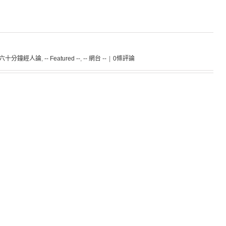
聰 六十分鐘經人論
,
-- Featured --
,
-- 網台 --
|
0條評論