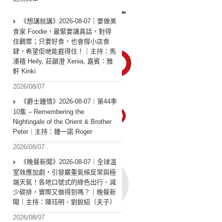
《想講就講》2026-08-07｜要做美
食家 Foodie，最緊要講真話，對得
住觀眾；只要好食，也會撐小店食
肆，希望佢哋能捱得住！｜主持：馬
溱禧 Heily, 莊韻澄 Xenia, 嘉賓：雅
軒 Kinki
2026/08/07
《爵士鍾情》2026-08-07︱第44季
10集 – Remembering the
Nightingale of the Orient & Brother
Peter︱主持：鍾一諾 Roger
2026/08/07
《晚餐新聞》2026-08-07｜全球溫
室效應加劇，引發嚴重氣候反常與極
端天氣！各地口號式的綠色出行、減
少碳排，實際又做得到嗎？｜晚餐新
聞｜主持：陳珏明、劉銳紹（夫子）
2026/08/07