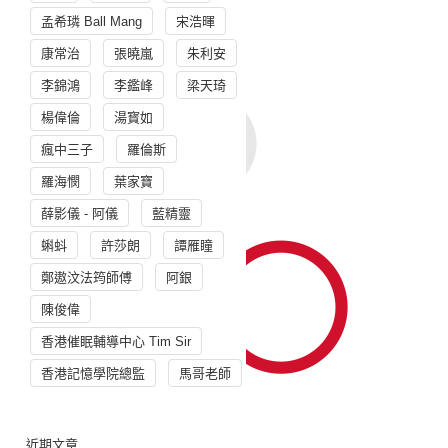
孟希璘 Ball Mang
宋浩暉
康常治
張曉嵐
朱利安
李錦鴻
李鑑峰
梁天琦
楊偉倫
湯寳如
瘋中三子
羅倫斯
羅海憫
葉家寶
薛影儀 - 阿儀
藍精靈
蝌蚪
許莎朗
譚雁瞳
鄭遨汶法筠師傅
阿銀
陳俊偉
香港催眠輔導中心 Tim Sir
香港記憶學院總監
馬哥老師
近期文章