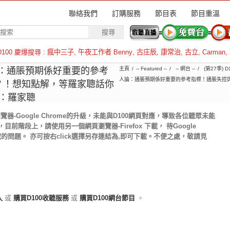
聯絡我們
訂購服務
節目表
節目重溫
D100 慶爆搜尋 :
瘋中三子
,
午夜工作者 Benny
,
古庄辰
,
康常治
,
古立
,
Carman
,
羅倫斯
論：通脹預期係好重要的參考
主頁
-- Featured --
-- 網台 --
(第27季)
人論：通脹預期係好重要的參考指標！通脹失控
？！想知點解，等羅家聰話你
持：羅家聰
-Google Chrome的升級，未能與D100網頁對應，導致各位聽眾未能
前階段上，請使用另一個網頁瀏覽器-Firefox 下載， 待Google
載的問題。 亦可按右click選擇另存連結為,即可下載。不便之處，敬請見
入
或
購買D100收聽服務
或
購買D100網台節目
。