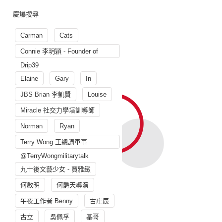
慶爆搜尋
Carman
Cats
Connie 李玥穎 - Founder of
Drip39
Elaine
Gary
In
JBS Brian 李凱賢
Louise
Miracle 社交力學培訓導師
Norman
Ryan
Terry Wong 王總講軍事
@TerryWongmilitarytalk
九十後文藝少女 - 賈雅緻
何啟明
何爵天導演
午夜工作者 Benny
古庄辰
古立
吳佩孚
基哥