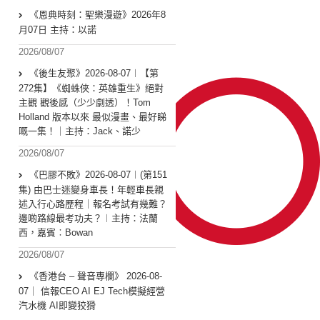
《恩典時刻：聖樂漫遊》2026年8
月07日 主持：以諾
2026/08/07
《後生友聚》2026-08-07︱【第
272集】《蜘蛛俠：英雄重生》絕對
主觀 觀後感（少少劇透）！Tom
Holland 版本以來 最似漫畫、最好睇
嘅一集！｜主持：Jack、諾少
2026/08/07
《巴膠不敗》2026-08-07︱(第151
集) 由巴士迷變身車長！年輕車長親
述入行心路歷程｜報名考試有幾難？
邊啲路線最考功夫？︱主持：法蘭
西，嘉賓︰Bowan
2026/08/07
《香港台 – 聲音專欄》 2026-08-
07｜ 信報CEO AI EJ Tech模擬經營
汽水機 AI即變狡猾