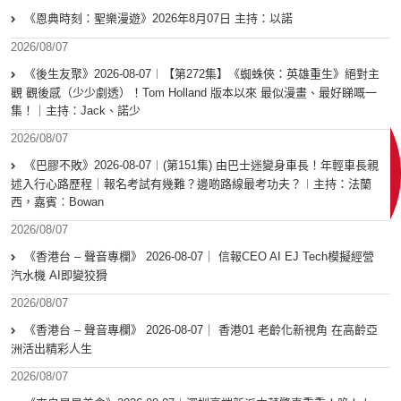
《恩典時刻：聖樂漫遊》2026年8月07日 主持：以諾
2026/08/07
《後生友聚》2026-08-07︱【第272集】《蜘蛛俠：英雄重生》絕對主
觀 觀後感（少少劇透）！Tom Holland 版本以來 最似漫畫、最好睇嘅一
集！｜主持：Jack、諾少
2026/08/07
《巴膠不敗》2026-08-07︱(第151集) 由巴士迷變身車長！年輕車長親
述入行心路歷程｜報名考試有幾難？邊啲路線最考功夫？︱主持：法蘭
西，嘉賓︰Bowan
2026/08/07
《香港台 – 聲音專欄》 2026-08-07｜ 信報CEO AI EJ Tech模擬經營
汽水機 AI即變狡猾
2026/08/07
《香港台 – 聲音專欄》 2026-08-07｜ 香港01 老齡化新視角 在高齡亞
洲活出精彩人生
2026/08/07