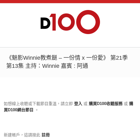
《魅影Winnie教煮餸 – 一份情 x 一份愛》 第21季
第13集 主持：Winnie 嘉賓 : 阿通
如想線上收聽或下載節目重溫，請立即
登入
或
購買D100收聽服務
或
購
買D100網台節目
。
新建帳戶，這請按此
註冊