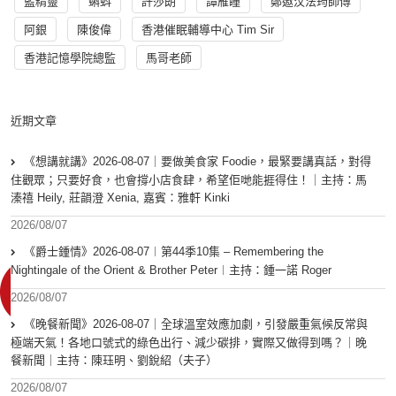
藍精靈
蝌蚪
許莎朗
譚雁瞳
鄭遨汶法筠師傅
阿銀
陳俊偉
香港催眠輔導中心 Tim Sir
香港記憶學院總監
馬哥老師
近期文章
《想講就講》2026-08-07｜要做美食家 Foodie，最緊要講真話，對得
住觀眾；只要好食，也會撐小店食肆，希望佢哋能捱得住！｜主持：馬
溱禧 Heily, 莊韻澄 Xenia, 嘉賓：雅軒 Kinki
2026/08/07
《爵士鍾情》2026-08-07︱第44季10集 – Remembering the
Nightingale of the Orient & Brother Peter︱主持：鍾一諾 Roger
2026/08/07
《晚餐新聞》2026-08-07｜全球溫室效應加劇，引發嚴重氣候反常與
極端天氣！各地口號式的綠色出行、減少碳排，實際又做得到嗎？｜晚
餐新聞｜主持：陳珏明、劉銳紹（夫子）
2026/08/07