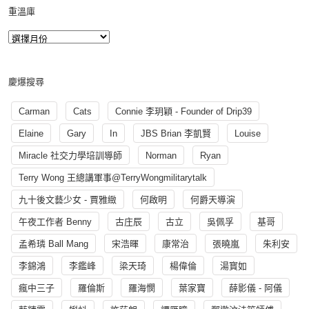
重溫庫
慶爆搜尋
Carman
Cats
Connie 李玥穎 - Founder of Drip39
Elaine
Gary
In
JBS Brian 李凱賢
Louise
Miracle 社交力學培訓導師
Norman
Ryan
Terry Wong 王總講軍事@TerryWongmilitarytalk
九十後文藝少女 - 賈雅緻
何啟明
何爵天導演
午夜工作者 Benny
古庄辰
古立
吳佩孚
基哥
孟希璘 Ball Mang
宋浩暉
康常治
張曉嵐
朱利安
李錦鴻
李鑑峰
梁天琦
楊偉倫
湯寳如
瘋中三子
羅倫斯
羅海憫
葉家寶
薛影儀 - 阿儀