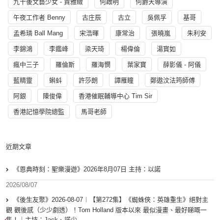
九十後文藝少女 - 賈雅緻
何啟明
何爵天導演
午夜工作者 Benny
古庄辰
古立
吳佩孚
基哥
孟希璘 Ball Mang
宋浩暉
康常治
張曉嵐
朱利安
李錦鴻
李鑑峰
梁天琦
楊偉倫
湯寳如
瘋中三子
羅倫斯
羅海憫
葉家寶
薛影儀 - 阿儀
藍精靈
蝌蚪
許莎朗
譚雁瞳
鄭遨汶法筠師傅
阿銀
陳俊偉
香港催眠輔導中心 Tim Sir
香港記憶學院總監
馬哥老師
近期文章
《恩典時刻：聖樂漫遊》2026年8月07日 主持：以諾
2026/08/07
《後生友聚》2026-08-07︱【第272集】《蜘蛛俠：英雄重生》絕對主
觀 觀後感（少少劇透）！Tom Holland 版本以來 最似漫畫、最好睇嘅一
集！｜主持：Jack、諾少