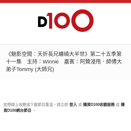
《魅影空間︰夭折長兄纏繞大半世》第二十五季第
十一集 主持：Winnie 嘉賓：阿贊浸甩．師傅大
弟子Tommy (大師兄)
如想線上收聽或下載節目重溫，請立即
登入
或
購買D100收聽服務
或
購
買D100網台節目
。