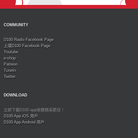
COMMUNITY
D100 Radio Facebook Page
上環D100 Facebook Page
Youtube
e-shop
Patreon
TuneIn
Twitter
DOWNLOAD
立即下載D100 app收聽精采節目！
D100 App iOS 用戶
D100 App Android 用戶