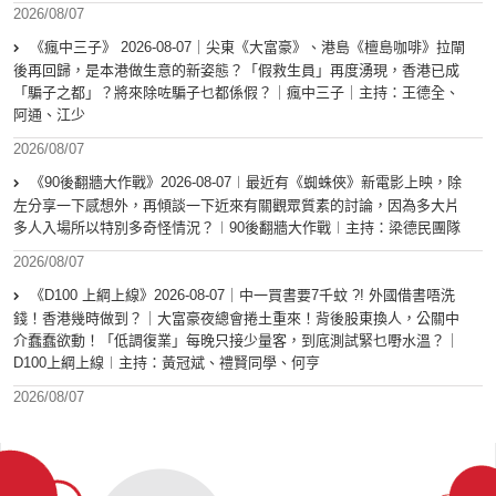
2026/08/07
《瘋中三子》 2026-08-07｜尖東《大富豪》、港島《檀島咖啡》拉閘
後再回歸，是本港做生意的新姿態？「假救生員」再度湧現，香港已成
「騙子之都」？將來除咗騙子乜都係假？｜瘋中三子｜主持：王德全、
阿通、江少
2026/08/07
《90後翻牆大作戰》2026-08-07︱最近有《蜘蛛俠》新電影上映，除
左分享一下感想外，再傾談一下近來有關觀眾質素的討論，因為多大片
多人入場所以特別多奇怪情況？︱90後翻牆大作戰︱主持：梁德民團隊
2026/08/07
《D100 上綱上線》2026-08-07｜中一買書要7千蚊 ?! 外國借書唔洗
錢！香港幾時做到？｜大富豪夜總會捲土重來！背後股東換人，公關中
介蠢蠢欲動！「低調復業」每晚只接少量客，到底測試緊乜嘢水溫？｜
D100上綱上線︱主持：黃冠斌、禮賢同學、何亨
2026/08/07