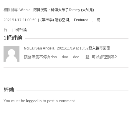
相關搜尋:
Winnie
,
阿贊浸甩．師傅大弟子Tommy (大師兄)
2021/11/17 21:00:59
|
(第25季) 魅影空間
,
-- Featured --
,
-- 網
台 --
|
1條評論
1條評論
Ng Lai San Angela
2021/11/19 at 13:52
登入後再回覆
聽緊呢集不停有doo….doo….doo…..聲, 可以處理到嗎?
評論
You must be
logged in
to post a comment.