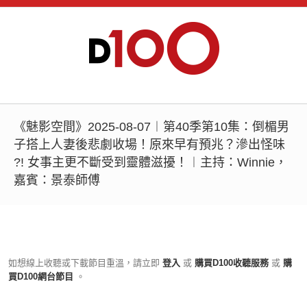
《魅影空間》2025-08-07︱第40季第10集：倒楣男
子搭上人妻後悲劇收場！原來早有預兆？滲出怪味
?! 女事主更不斷受到靈體滋擾！︱主持：Winnie，
嘉賓：景泰師傅
如想線上收聽或下載節目重溫，請立即
登入
或
購買D100收聽服務
或
購
買D100網台節目
。