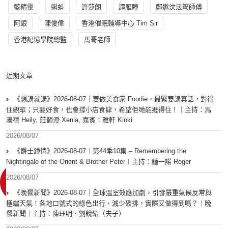
藍精靈
蝌蚪
許莎朗
譚雁瞳
鄭遨汶法筠師傅
阿銀
陳俊偉
香港催眠輔導中心 Tim Sir
香港記憶學院總監
馬哥老師
近期文章
《想講就講》2026-08-07｜要做美食家 Foodie，最緊要講真話，對得
住觀眾；只要好食，也會撐小店食肆，希望佢哋能捱得住！｜主持：馬
溱禧 Heily, 莊韻澄 Xenia, 嘉賓：雅軒 Kinki
2026/08/07
《爵士鍾情》2026-08-07︱第44季10集 – Remembering the
Nightingale of the Orient & Brother Peter︱主持：鍾一諾 Roger
2026/08/07
《晚餐新聞》2026-08-07｜全球溫室效應加劇，引發嚴重氣候反常與
極端天氣！各地口號式的綠色出行、減少碳排，實際又做得到嗎？｜晚
餐新聞｜主持：陳珏明、劉銳紹（夫子）