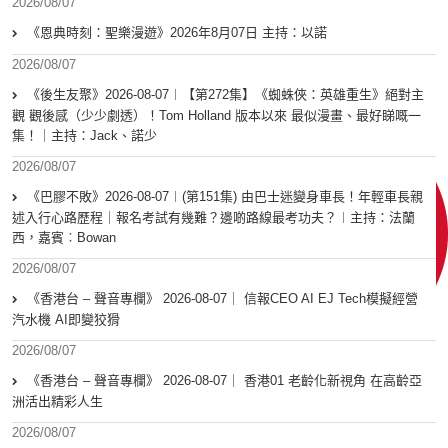
2026/08/07
《恩典時刻：聖樂漫遊》2026年8月07日 主持：以諾
2026/08/07
《後生友聚》2026-08-07︱【第272集】《蜘蛛俠：英雄重生》絕對主
觀 觀後感（少少劇透）！Tom Holland 版本以來 最似漫畫、最好睇嘅一
集！｜主持：Jack、諾少
2026/08/07
《巴膠不敗》2026-08-07︱(第151集) 由巴士迷變身車長！年輕車長親
述入行心路歷程｜報名考試有幾難？邊啲路線最考功夫？︱主持：法蘭
西，嘉賓︰Bowan
2026/08/07
《香港台 – 聲音專欄》 2026-08-07｜ 信報CEO AI EJ Tech模擬經營
汽水機 AI即變狡猾
2026/08/07
《香港台 – 聲音專欄》 2026-08-07｜ 香港01 老齡化新視角 在高齡亞
洲活出精彩人生
2026/08/07