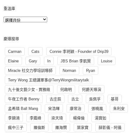
重溫庫
慶爆搜尋
Carman
Cats
Connie 李玥穎 - Founder of Drip39
Elaine
Gary
In
JBS Brian 李凱賢
Louise
Miracle 社交力學培訓導師
Norman
Ryan
Terry Wong 王總講軍事@TerryWongmilitarytalk
九十後文藝少女 - 賈雅緻
何啟明
何爵天導演
午夜工作者 Benny
古庄辰
古立
吳佩孚
基哥
孟希璘 Ball Mang
宋浩暉
康常治
張曉嵐
朱利安
李錦鴻
李鑑峰
梁天琦
楊偉倫
湯寳如
瘋中三子
羅倫斯
羅海憫
葉家寶
薛影儀 - 阿儀