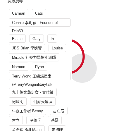
慶爆搜尋
Carman
Cats
Connie 李玥穎 - Founder of
Drip39
Elaine
Gary
In
JBS Brian 李凱賢
Louise
Miracle 社交力學培訓導師
Norman
Ryan
Terry Wong 王總講軍事
@TerryWongmilitarytalk
九十後文藝少女 - 賈雅緻
何啟明
何爵天導演
午夜工作者 Benny
古庄辰
古立
吳佩孚
基哥
孟希璘 Ball Mang
宋浩暉