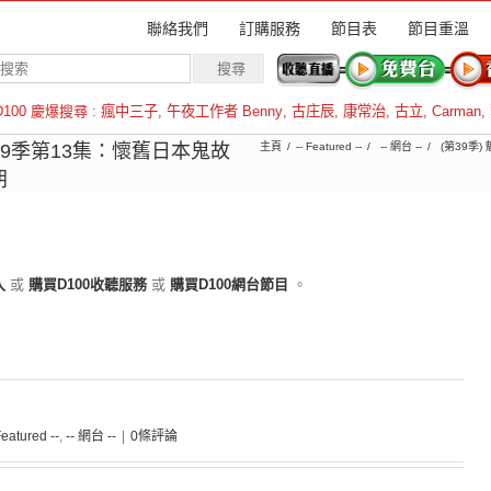
聯絡我們
訂購服務
節目表
節目重溫
D100 慶爆搜尋 :
瘋中三子
,
午夜工作者 Benny
,
古庄辰
,
康常治
,
古立
,
Carman
,
羅倫斯
第39季第13集：懷舊日本鬼故
主頁
-- Featured --
-- 網台 --
(第39季)
朗
入
或
購買D100收聽服務
或
購買D100網台節目
。
Featured --
,
-- 網台 --
|
0條評論