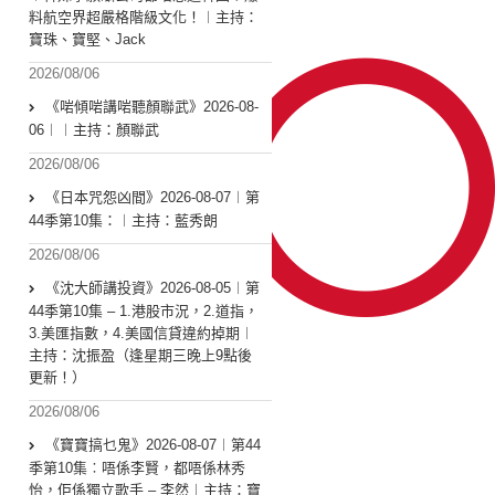
料航空界超嚴格階級文化！︱主持：
寶珠、寶堅、Jack
2026/08/06
《啱傾啱講啱聽顏聯武》2026-08-
06︱︱主持：顏聯武
2026/08/06
《日本咒怨凶間》2026-08-07︱第
44季第10集：︱主持：藍秀朗
2026/08/06
《沈大師講投資》2026-08-05︱第
44季第10集 – 1.港股市況，2.道指，
3.美匯指數，4.美國信貸違約掉期︱
主持：沈振盈（逢星期三晚上9點後
更新！）
2026/08/06
《寶寶搞乜鬼》2026-08-07︱第44
季第10集︰唔係李賢，都唔係林秀
怡，佢係獨立歌手 – 李然︱主持：寶