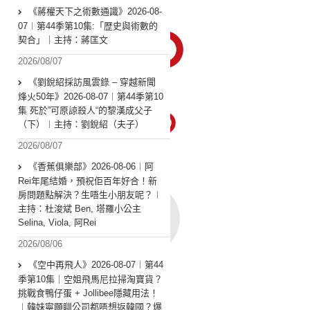
《蔣權天下之術數通識》2026-08-
07︱第44季第10集:「歴史與術數的
契合」｜主持：蔣匡文
2026/08/07
《劉銳紹採訪風雲錄 – 穿越新聞
烽火50年》2026-08-07︱第44季第10
集 死於”可原諒殺人“的黎漢成父子
（下）︱主持：劉銳紹（夫子）
2026/08/07
《香蕉俱樂部》2026-08-06︱阿
Rei年尾結婚，預祝佢百年好合！新
房問題點解決？生唔生小朋友呢？︱
主持：杜浚斌 Ben, 塔羅小公主
Selina, Viola, 阿Rei
2026/08/06
《空中再飛人》2026-08-07︱第44
季第10集｜空姐飛馬尼拉掃淘寶貨？
挑戰食鴨仔蛋 + Jollibee隱藏用法！
︱韓妹寧願瞓公司都唔想返韓國？爆