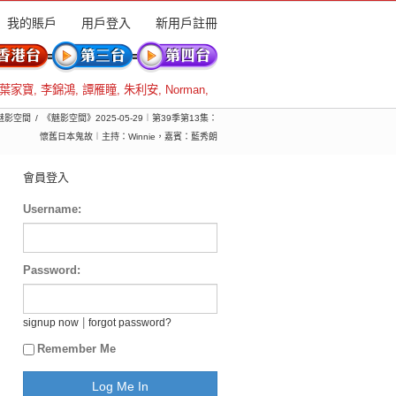
我的賬戶
用戶登入
新用戶註冊
葉家寶
,
李錦鴻
,
譚雁瞳
,
朱利安
,
Norman
,
 魅影空間
《魅影空間》2025-05-29︱第39季第13集：
懷舊日本鬼故︱主持：Winnie，嘉賓：藍秀朗
會員登入
Username:
Password:
|
signup now
forgot password?
Remember Me