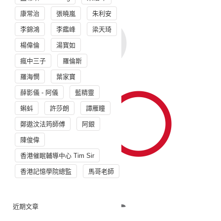
康常治
張曉嵐
朱利安
李錦鴻
李鑑峰
梁天琦
楊偉倫
湯寳如
瘋中三子
羅倫斯
羅海憫
葉家寶
薛影儀 - 阿儀
藍精靈
蝌蚪
許莎朗
譚雁瞳
鄭遨汶法筠師傅
阿銀
陳俊偉
香港催眠輔導中心 Tim Sir
香港記憶學院總監
馬哥老師
近期文章