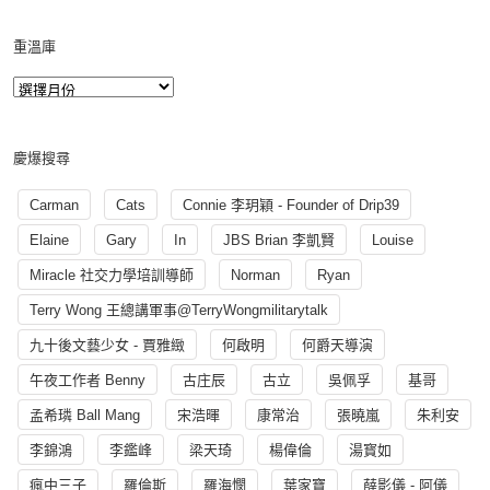
重溫庫
慶爆搜尋
Carman
Cats
Connie 李玥穎 - Founder of Drip39
Elaine
Gary
In
JBS Brian 李凱賢
Louise
Miracle 社交力學培訓導師
Norman
Ryan
Terry Wong 王總講軍事@TerryWongmilitarytalk
九十後文藝少女 - 賈雅緻
何啟明
何爵天導演
午夜工作者 Benny
古庄辰
古立
吳佩孚
基哥
孟希璘 Ball Mang
宋浩暉
康常治
張曉嵐
朱利安
李錦鴻
李鑑峰
梁天琦
楊偉倫
湯寳如
瘋中三子
羅倫斯
羅海憫
葉家寶
薛影儀 - 阿儀