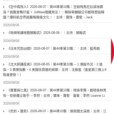
《空中再飛人》2026-08-07︱第44季第10集｜空姐飛馬尼拉掃淘寶
貨？挑戰食鴨仔蛋 + Jollibee隱藏用法！︱韓妹寧願瞓公司都唔想返韓
國？爆料航空界超嚴格階級文化！︱主持：寶珠、寶堅、Jack
2026/08/06
《啱傾啱講啱聽顏聯武》2026-08-06︱︱主持：顏聯武
2026/08/06
《日本咒怨凶間》2026-08-07︱第44季第10集：︱主持：藍秀朗
2026/08/06
《沈大師講投資》2026-08-05︱第44季第10集 – 1.港股市況，2.道
指，3.美匯指數，4.美國信貸違約掉期︱主持：沈振盈（逢星期三晚上9
點後更新！）
2026/08/06
《寶寶搞乜鬼》2026-08-07︱第44季第10集︰唔係李賢，都唔係林秀
怡，佢係獨立歌手 – 李然︱主持：寶珠、寶堅 嘉賓：李然 Leanne Li
2026/08/06
《虎豹 • 獵奇》2026-08-07︱第44季10集：御用闊太演員︱主持：江