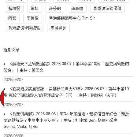
藍精靈
蝌蚪
許莎朗
譚雁瞳
鄭遨汶法筠師傅
阿銀
陳俊偉
香港催眠輔導中心 Tim Sir
香港記憶學院總監
馬哥老師
近期文章
《蔣權天下之術數通識》2026-08-07︱第44季第10集:「歴史與術數的
契合」｜主持：蔣匡文
2026/08/07
《劉銳紹採訪風雲錄 – 穿越新聞烽火50年》2026-08-07︱第44季第10
集 死於”可原諒殺人“的黎漢成父子（下）︱主持：劉銳紹（夫子）
2026/08/07
《香蕉俱樂部》2026-08-06︱阿Rei年尾結婚，預祝佢百年好合！新房
問題點解決？生唔生小朋友呢？︱主持：杜浚斌 Ben, 塔羅小公主
Selina, Viola, 阿Rei
2026/08/06