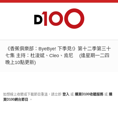
《香蕉俱樂部：ByeBye! 下季見!》第十二季第三十
七集 主持：杜浚斌、Cleo、肯尼 (逢星期一二四
晚上10點更新)
如想線上收聽或下載節目重溫，請立即
登入
或
購買D100收聽服務
或
購
買D100網台節目
。