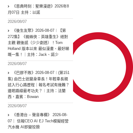
《恩典時刻：聖樂漫遊》2026年8
月07日 主持：以諾
2026/08/07
《後生友聚》2026-08-07︱【第
272集】《蜘蛛俠：英雄重生》絕對
主觀 觀後感（少少劇透）！Tom
Holland 版本以來 最似漫畫、最好睇
嘅一集！｜主持：Jack、諾少
2026/08/07
《巴膠不敗》2026-08-07︱(第151
集) 由巴士迷變身車長！年輕車長親
述入行心路歷程｜報名考試有幾難？
邊啲路線最考功夫？︱主持：法蘭
西，嘉賓︰Bowan
2026/08/07
《香港台 – 聲音專欄》 2026-08-
07｜ 信報CEO AI EJ Tech模擬經營
汽水機 AI即變狡猾