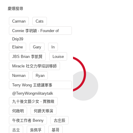
慶爆搜尋
Carman
Cats
Connie 李玥穎 - Founder of
Drip39
Elaine
Gary
In
JBS Brian 李凱賢
Louise
Miracle 社交力學培訓導師
Norman
Ryan
Terry Wong 王總講軍事
@TerryWongmilitarytalk
九十後文藝少女 - 賈雅緻
何啟明
何爵天導演
午夜工作者 Benny
古庄辰
古立
吳佩孚
基哥