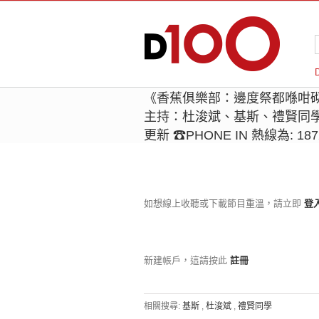
《香蕉俱樂部：邊度祭都喺咁
主持：杜浚斌、基斯、禮賢同學
更新 ☎PHONE IN 熱線為: 187
如想線上收聽或下載節目重溫，請立即
登
新建帳戶，這請按此
註冊
相關搜尋:
基斯
,
杜浚斌
,
禮賢同學