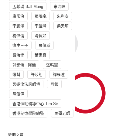
孟希璘 Ball Mang
宋浩暉
康常治
張曉嵐
朱利安
李錦鴻
李鑑峰
梁天琦
楊偉倫
湯寳如
瘋中三子
羅倫斯
羅海憫
葉家寶
薛影儀 - 阿儀
藍精靈
蝌蚪
許莎朗
譚雁瞳
鄭遨汶法筠師傅
阿銀
陳俊偉
香港催眠輔導中心 Tim Sir
香港記憶學院總監
馬哥老師
近期文章