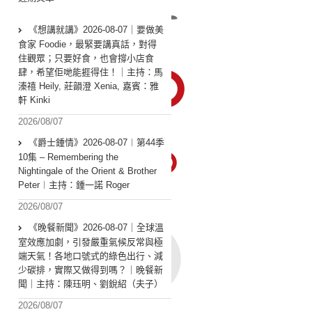
《想講就講》2026-08-07｜要做美
食家 Foodie，最緊要講真話，對得
住觀眾；只要好食，也會撐小店食
肆，希望佢哋能捱得住！｜主持：馬
溱禧 Heily, 莊韻澄 Xenia, 嘉賓：雅
軒 Kinki
2026/08/07
《爵士鍾情》2026-08-07︱第44季
10集 – Remembering the
Nightingale of the Orient & Brother
Peter︱主持：鍾一諾 Roger
2026/08/07
《晚餐新聞》2026-08-07｜全球溫
室效應加劇，引發嚴重氣候反常與極
端天氣！各地口號式的綠色出行、減
少碳排，實際又做得到嗎？｜晚餐新
聞｜主持：陳珏明、劉銳紹（夫子）
2026/08/07