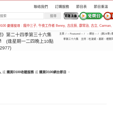
聯絡我們
訂購服務
節目表
節目重溫
D100 慶爆搜尋 :
瘋中三子
,
午夜工作者 Benny
,
古庄辰
,
康常治
,
古立
,
Carman
,
羅倫斯
砌》第二十四季第三十六集
主頁
-- Featured --
-- 網台 --
(第24季)
季第三十六集 主持：杜浚斌、基斯、禮賢同學 
 (逢星期一二四晚上10點
2977)
入
或
購買D100收聽服務
或
購買D100網台節目
。