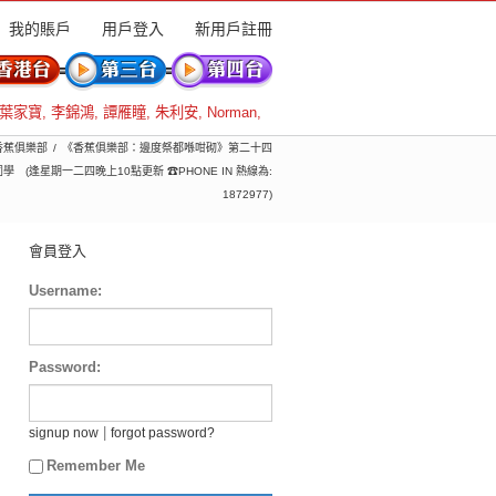
我的賬戶
用戶登入
新用戶註冊
葉家寶
,
李錦鴻
,
譚雁瞳
,
朱利安
,
Norman
,
 香蕉俱樂部
《香蕉俱樂部：邊度祭都喺咁砌》第二十四
(逢星期一二四晚上10點更新 ☎PHONE IN 熱線為:
1872977)
會員登入
Username:
Password:
|
signup now
forgot password?
Remember Me