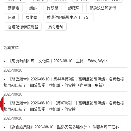
藍精靈
蝌蚪
許莎朗
譚雁瞳
鄭遨汶法筠師傅
阿銀
陳俊偉
香港催眠輔導中心 Tim Sir
香港記憶學院總監
馬哥老師
近期文章
《恩典時刻》周一文化局︱2026-08-10︱主持：Eddy, Wylie
2026/08/10
《關公殿堂》2026-08-10︱第44季第9集：聰明反被聰明誤，名牌教授
都用AI出貓？｜關公殿堂｜林旭華、何安達（逢星期一更新）
2026/08/10
《關公殿堂》2026-08-10︱（第470集）｜聰明反被聰明誤，名牌教授
都用AI出貓？｜關公殿堂｜林旭華、何安達
2026/08/10
《為食麻甩騷》2026-08-10｜酷熱天氣多喝水外， 仲要有埋同理心！