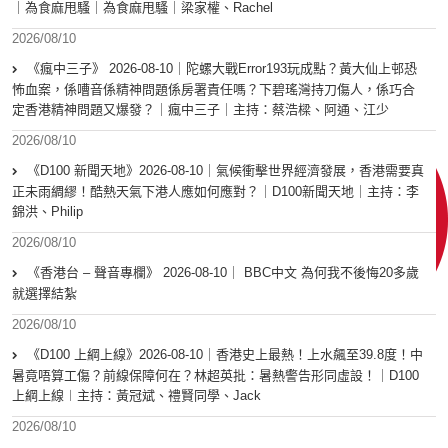
｜為食麻甩騷｜為食麻甩騷｜梁家權、Rachel
2026/08/10
《瘋中三子》 2026-08-10｜陀螺大戰Error193玩成點？黃大仙上邨恐
怖血案，係嘈音係精神問題係房署責任嗎？下碧瑤灣持刀傷人，係巧合
定香港精神問題又爆發？｜瘋中三子｜主持：蔡浩樑、阿通、江少
2026/08/10
《D100 新聞天地》2026-08-10｜氣候衝擊世界經濟發展，香港需要真
正未雨綢繆！酷熱天氣下港人應如何應對？｜D100新聞天地｜主持：李
錦洪、Philip
2026/08/10
《香港台 – 聲音專欄》 2026-08-10｜ BBC中文 為何我不後悔20多歲
就選擇結紮
2026/08/10
《D100 上綱上線》2026-08-10｜香港史上最熱！上水飆至39.8度！中
暑竟唔算工傷？前線保障何在？林超英批：暑熱警告形同虛設！｜D100
上綱上線︱主持：黃冠斌、禮賢同學、Jack
2026/08/10