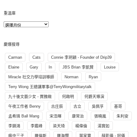
重溫庫
慶爆搜尋
Carman
Cats
Connie 李玥穎 - Founder of Drip39
Elaine
Gary
In
JBS Brian 李凱賢
Louise
Miracle 社交力學培訓導師
Norman
Ryan
Terry Wong 王總講軍事@TerryWongmilitarytalk
九十後文藝少女 - 賈雅緻
何啟明
何爵天導演
午夜工作者 Benny
古庄辰
古立
吳佩孚
基哥
孟希璘 Ball Mang
宋浩暉
康常治
張曉嵐
朱利安
李錦鴻
李鑑峰
梁天琦
楊偉倫
湯寳如
瘋中三子
羅倫斯
羅海憫
葉家寶
薛影儀 - 阿儀