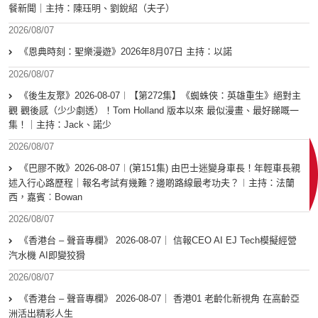
餐新聞｜主持：陳珏明、劉銳紹（夫子）
2026/08/07
《恩典時刻：聖樂漫遊》2026年8月07日 主持：以諾
2026/08/07
《後生友聚》2026-08-07︱【第272集】《蜘蛛俠：英雄重生》絕對主
觀 觀後感（少少劇透）！Tom Holland 版本以來 最似漫畫、最好睇嘅一
集！｜主持：Jack、諾少
2026/08/07
《巴膠不敗》2026-08-07︱(第151集) 由巴士迷變身車長！年輕車長親
述入行心路歷程｜報名考試有幾難？邊啲路線最考功夫？︱主持：法蘭
西，嘉賓︰Bowan
2026/08/07
《香港台 – 聲音專欄》 2026-08-07｜ 信報CEO AI EJ Tech模擬經營
汽水機 AI即變狡猾
2026/08/07
《香港台 – 聲音專欄》 2026-08-07｜ 香港01 老齡化新視角 在高齡亞
洲活出精彩人生