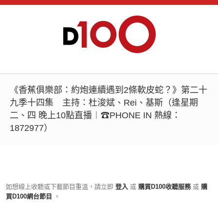
《香蕉俱樂部：約炮連續遇到2條軟皮蛇？》第二十
九季十四集 主持：杜浚斌、Rei、基斯（逢星期
二、四 晚上10點直播︱☎PHONE IN 熱線：
1872977）
如想線上收聽或下載節目重溫，請立即
登入
或
購買D100收聽服務
或
購
買D100網台節目
。