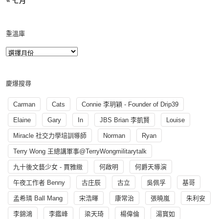
« 七月
重溫庫
慶爆搜尋
Carman
Cats
Connie 李玥穎 - Founder of Drip39
Elaine
Gary
In
JBS Brian 李凱賢
Louise
Miracle 社交力學培訓導師
Norman
Ryan
Terry Wong 王總講軍事@TerryWongmilitarytalk
九十後文藝少女 - 賈雅緻
何啟明
何爵天導演
午夜工作者 Benny
古庄辰
古立
吳佩孚
基哥
孟希璘 Ball Mang
宋浩暉
康常治
張曉嵐
朱利安
李錦鴻
李鑑峰
梁天琦
楊偉倫
湯寳如