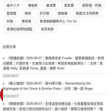
瘋中三子
羅倫斯
羅海憫
葉家寶
薛影儀 - 阿儀
藍精靈
蝌蚪
許莎朗
譚雁瞳
鄭遨汶法筠師傅
阿銀
陳俊偉
香港催眠輔導中心 Tim Sir
香港記憶學院總監
馬哥老師
近期文章
《想講就講》2026-08-07｜要做美食家 Foodie，最緊要講真話，對得
住觀眾；只要好食，也會撐小店食肆，希望佢哋能捱得住！｜主持：馬
溱禧 Heily, 莊韻澄 Xenia, 嘉賓：雅軒 Kinki
2026/08/07
《爵士鍾情》2026-08-07︱第44季10集 – Remembering the
Nightingale of the Orient & Brother Peter︱主持：鍾一諾 Roger
2026/08/07
《晚餐新聞》2026-08-07｜全球溫室效應加劇，引發嚴重氣候反常與
極端天氣！各地口號式的綠色出行、減少碳排，實際又做得到嗎？｜晚